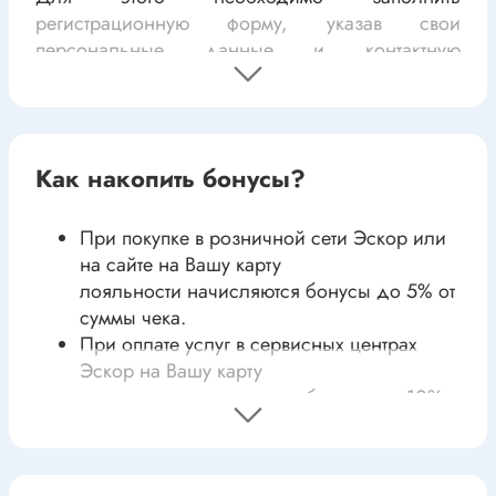
Промышленная автоматика
регистрационную форму, указав свои
персональные данные и контактную
информацию. После регистрации вам будет
выдана виртуальная дисконтная карта, которую
вы сможете использовать для накопления и
списания бонусов.
Как накопить бонусы?
2. Совершить единоразовую покупку на сумму
от 500 рублей в розничных магазинах или
При покупке в розничной сети Эскор или
осуществить ремонт электроники в сервисных
на сайте на Вашу карту
центрах ЭСКОР.
лояльности начисляются бонусы до 5% от
суммы чека.
При разовой покупке или оплате услуг от 500
При оплате услуг в сервисных центрах
руб. в торгово-сервисной сети «Эскор» мы
Эскор на Вашу карту
подарим Вам карту лояльности.
лояльности начисляются бонусы до 10%
от суммы чека.
Получайте 5% бонусами с каждой покупки и
1 бонус равен 1 рублю.
дополнительные 5% за самовывоз.
Воспользоваться бонусами можно сразу
Согласно правилам, на услуги сервисных