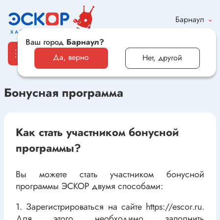
Барнаул
Ваш город
Барнаул?
Да, верно
Нет, другой
Бонусная программа
Каталог
Электронные компоненты и оборудование
Как стать участником бонусной
программы?
Светотехника и электрика
Автомобильная электроника и автотовары
Вы можете стать участником бонусной
программы ЭСКОР двумя способами:
Электроника для дома и хобби
1. Зарегистрироваться на сайте
https://escor.ru
.
Для этого необходимо заполнить