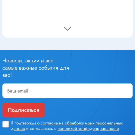
При возврате товара, оплаченного
бонусами, они возвращаются на карту в
списанном объеме.
При возврате денежных средств за услугу,
бонусы, списанные на её оплату,
возвращаются на карту в полном объёме.
Новости, акции и все
При возврате товара, купленного с
самые важные события для
накоплением бонусов, происходит их
вас!
списание со счета.
Подписаться
Я подтверждаю
согласие на обработку моих персональных
данных
и соглашаюсь с
политикой конфиденциальности