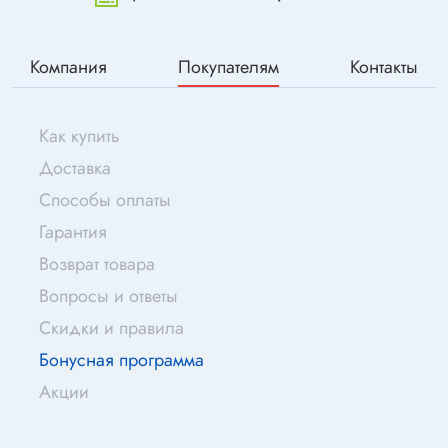
Компания
Покупателям
Контакты
Как купить
Доставка
Способы оплаты
Гарантия
Возврат товара
Вопросы и ответы
Скидки и правила
Бонусная программа
Акции