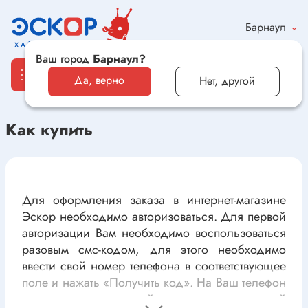
Барнаул
Ваш город
Барнаул?
Да, верно
Нет, другой
Как купить
Каталог
Электронные компоненты и оборудование
Для оформления заказа в интернет-магазине
Светотехника и электрика
Эскор необходимо авторизоваться. Для первой
авторизации Вам необходимо воспользоваться
Автомобильная электроника и автотовары
разовым смс-кодом, для этого необходимо
ввести свой номер телефона в соответствующее
Электроника для дома и хобби
поле и нажать «Получить код». На Ваш телефон
придет одноразовый смс-код, который