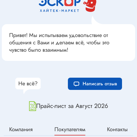
Привет! Мы испытываем удовольствие от
общения с Вами и делаем всё, чтобы это
чувство было взаимным!
В дальнейшем, для входа в профиль, можно
использовать постоянный пароль, который
устанавливается в Профиле, для этого
Не всё?
Написать отзыв
необходимо зайти в Ваш профиль и нажать
кнопку «Изменить пароль» в разделе
«Настройки входа».
Прайс-лист за Август 2026
Компания
Покупателям
Контакты