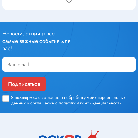
Промышленная автоматика
необходимо ввести и нажать кнопку «Войти».
Новости, акции и все
самые важные события для
вас!
Подписаться
Я подтверждаю
согласие на обработку моих персональных
данных
и соглашаюсь с
политикой конфиденциальности