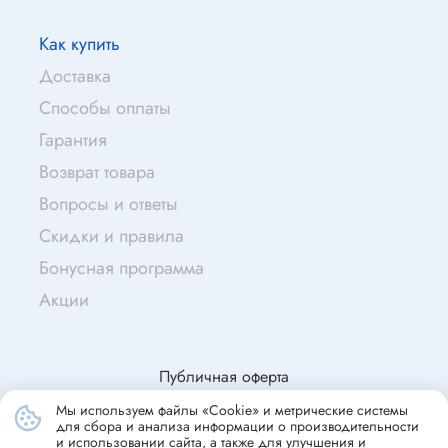
Как купить
Доставка
Способы оплаты
Гарантия
Возврат товара
Вопросы и ответы
Скидки и правила
Бонусная программа
Акции
Также в профиле Вы можете заполнить
контактную информацию (ФИО, телефон, почта)
в соответствующих разделах.
Публичная оферта
Мы используем файлы «Cookie» и метрические системы
для сбора и анализа информации о производительности
© Эскор, 2009—2026
и использовании сайта, а также для улучшения и