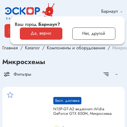
Барнаул
Ваш город
Барнаул?
Да, верно
Нет, другой
Главная
Каталог
Компоненты и оборудование
Микро
Каталог
Микросхемы
Электронные компоненты и оборудование
Фильтры
Светотехника и электрика
Автомобильная электроника и автотовары
Бесп. доставка
N15P-GT-A2 видеочип nVidia
Электроника для дома и хобби
GeForce GTX 850M, Микросхема