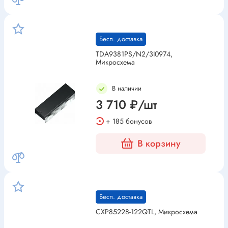
Бесп. доставка
TDA9381PS/N2/3I0974,
Микросхема
В наличии
3 710 ₽/шт
+ 185 бонусов
В корзину
Бесп. доставка
CXP85228-122QTL, Микросхема