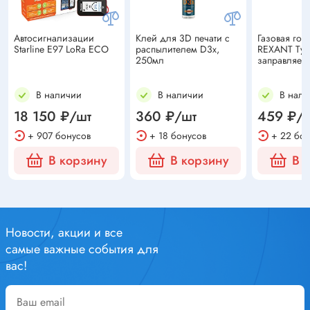
Автосигнализации
Клей для 3D печати с
Газовая гор
Starline E97 LoRa ECO
распылителем D3x,
REXANT Тур
250мл
заправляем
В наличии
В наличии
В нали
18 150 ₽/шт
360 ₽/шт
459 ₽/
+ 907 бонусов
+ 18 бонусов
+ 22 бон
В корзину
В корзину
В 
Новости, акции и все
самые важные события для
вас!