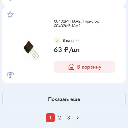
X0402MF 1AA2, Тиристор
X0402MF 1AA2
В наличии
63 ₽/шт
В корзину
Показать еще
1
2
3