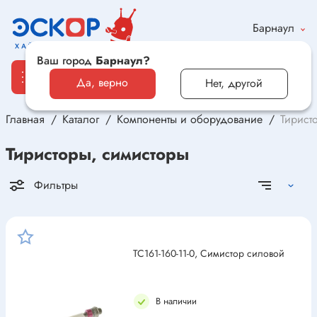
Барнаул
Ваш город
Барнаул?
Да, верно
Нет, другой
Главная
Каталог
Компоненты и оборудование
Тирист
Каталог
Тиристоры, симисторы
Электронные компоненты и оборудование
Фильтры
Светотехника и электрика
Автомобильная электроника и автотовары
ТС161-160-11-0, Симистор силовой
Электроника для дома и хобби
В наличии