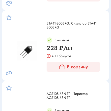
BTA41-800BRG, Симистор BTA41-
800BRG
В наличии
228 ₽/шт
+ 11 бонусов
В корзину
ACS108-6SN-TR , Тиристор
ACS108-6SN-TR
В наличии