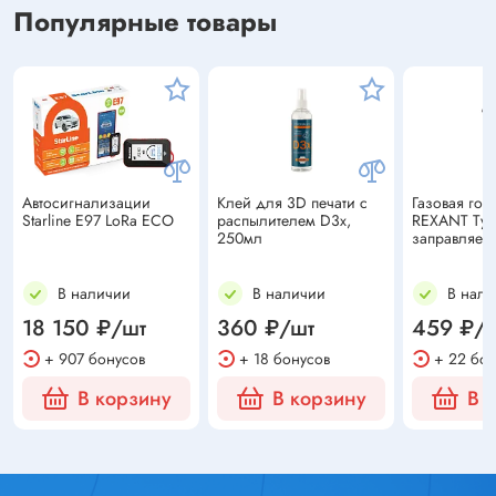
Популярные товары
Автосигнализации
Клей для 3D печати с
Газовая гор
Starline E97 LoRa ECO
распылителем D3x,
REXANT Тур
250мл
заправляем
В наличии
В наличии
В нали
18 150 ₽/шт
360 ₽/шт
459 ₽/
+ 907 бонусов
+ 18 бонусов
+ 22 бон
В корзину
В корзину
В 