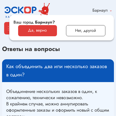
Барнаул
Ваш город
Барнаул?
Да, верно
Нет, другой
Ответы на вопросы
Каталог
Электронные компоненты и оборудование
Как объединить два или несколько заказов
в один?
Светотехника и электрика
Автомобильная электроника и автотовары
Объединение нескольких заказов в один, к
сожалению, технически невозможно.
Электроника для дома и хобби
В крайнем случае, можно аннулировать
оформленные заказы и оформить новый с общим