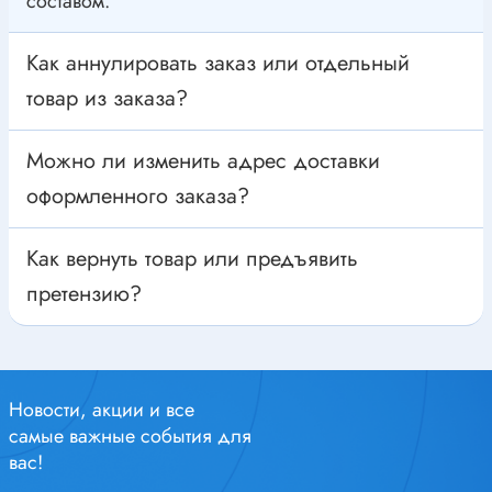
составом.
Промышленная автоматика
Как аннулировать заказ или отдельный
товар из заказа?
Можно ли изменить адрес доставки
оформленного заказа?
Как вернуть товар или предъявить
претензию?
Новости, акции и все
самые важные события для
вас!