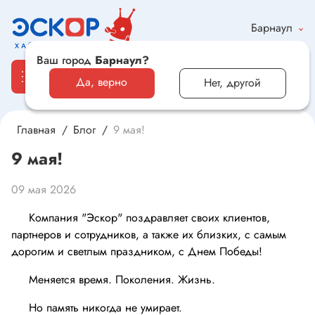
Барнаул
Ваш город
Барнаул?
Да, верно
Нет, другой
Главная
Блог
9 мая!
Каталог
9 мая!
Электронные компоненты и оборудование
09 мая 2026
Светотехника и электрика
Компания "Эскор" поздравляет своих клиентов,
партнеров и сотрудников, а также их близких, с самым
Автомобильная электроника и автотовары
дорогим и светлым праздником, с Днем Победы!
Меняется время. Поколения. Жизнь.
Электроника для дома и хобби
Но память никогда не умирает.