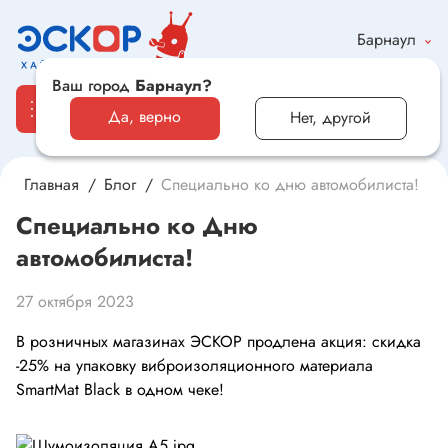
Барнаул
Ваш город
Барнаул?
Да, верно
Нет, другой
Главная
Блог
Специально ко дню автомобилиста!
Каталог
Специально ко Дню
автомобилиста!
Электронные компоненты и оборудование
Светотехника и электрика
27 октября 2023
В розничных магазинах ЭСКОР продлена акция: скидка
Автомобильная электроника и автотовары
-25% на упаковку виброизоляционного материала
SmartMat Black в одном чеке!
Электроника для дома и хобби