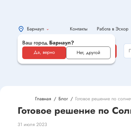
Барнаул
Контакты
Работа в Эскор
Ваш город
Барнаул?
Каталог
Да, верно
Нет, другой
Каталог
Электронные компоненты и
оборудование
Светотехника и электрика
Главная
Блог
Готовое решение по солне
Готовое решение по Сол
Автомобильная электроника и
автотовары
31 июля 2023