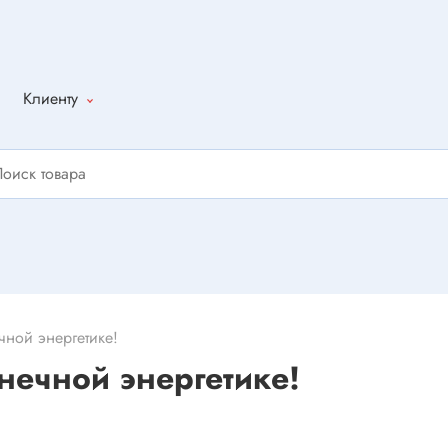
Клиенту
Как оформить
заказ
Доставка
Способы
оплаты
Написать
отзыв
чной энергетике!
нечной энергетике!