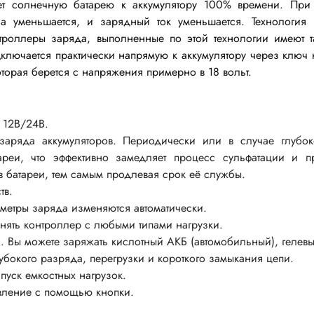
Тюнеры
лючатели
ет солнечную батарею к аккумулятору 100% времени. При
юча уменьшается, и зарядный ток уменьшается. Технологи
Шлейфы
чатели клавишные
троллеры заряда, выполненные по этой технологии имеют 
Радиолампы
тактовые
дключается практически напрямую к аккумулятору через ключ 
торая берется с напряжения примерно в 18 вольт.
чатели кнопочные
ры
Кабельная продукция
чатели для
 12В/24В.
Силовой кабель
инструмента
заряда аккумуляторов. Периодически или в случае глубо
Стяжка кабельная
ареи, что эффективно замедляет процесс сульфатации и п
уры
 батареи, тем самым продлевая срок её службы.
Монтажный провод
чатели сетевые
тв.
Акустический кабель
чатели движковые
метры заряда изменяются автоматически.
Шнур соединительный
ять контроллер с любыми типами нагрузки.
чатели DIP
. Вы можете заряжать кислотный АКБ (автомобильный), гелевы
Площадка под стяжку
реключатели
лубокого разряда, перегрузки и короткого замыкания цепи.
Кабель плоский, шлейф
чатели поворотные
пуск емкостных нагрузок.
Коаксиальный кабель
вление с помощью кнопки.
чатели галетные
Крепеж