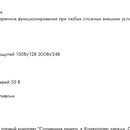
чатели кнопочные
дальные
Витая пара
а.
Переходник
еренное функционирование при любых сложных внешних усл
Телефонный кабель
ства защиты
Бандажи
 плавкие
ты
одулей 150Вт/12В 300Вт/24В
Аккумуляторы и элемен
питания
едохранители
ры
аты регулируемые
арей 55 В
Источники питания
анители интегральные
елефона
Зарядное устройство
ли предохранителя
Лабораторный блок питания
анители для поверхностного
Лабораторный автотрансформ
(ЛАТР)
анители
готовый комплект "Солнечная панель + Контроллер заряда D