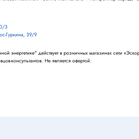
станавливающиеся
Портативные зарядные устрой
(powerbank)
ники
Стабилизатор напряжения
50/3
переменного тока
ос-Гуркина, 39/9
Зарядные устройства для сви
ели
аккумуляторов
ли
ой энергетике" действует в розничных магазинах сети «Эско
вцов-консультантов. Не является офертой.
ля электродвигателей
оторы