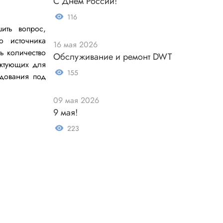
С Днём России!
116
ить вопрос,
о источника
16 мая 2026
ь количество
Обслуживание и ремонт DWT
ектующих для
155
удования под
Измерительные приборы
Мультиметр
09 мая 2026
9 мая!
Пробники, тестеры
223
ники
Измеритель уровня шума
Измеритель температуры
Аксессуары для приборов
C-DC
Тахометр
Осциллограф
Измеритель освещенности