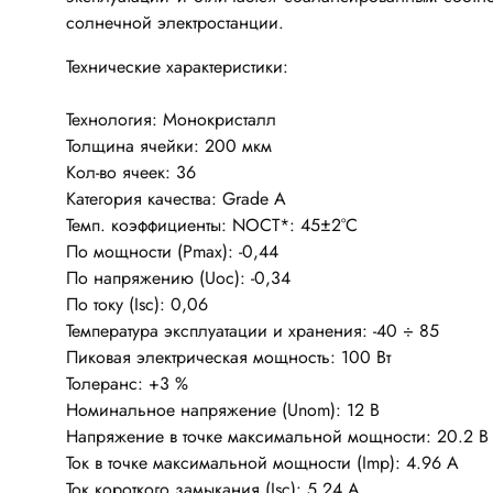
Разъёмы
Стабилитроны отечественные
солнечной электростанции.
Разъёмы
Технические характеристики:
Разъём
Разъём
Тиристоры, симисторы
Технология: Монокристалл
Разъёмы
Толщина ячейки: 200 мкм
Тиристоры
Кол-во ячеек: 36
Зажимы 
Симисторы
Категория качества: Grade A
Разъёмы
Темп. коэффициенты: NOCT*: 45±2°С
Динисторы
Разъёмы
По мощности (Pmax): -0,44
Тиристоры силовые
По напряжению (Uoc): -0,34
Клеммни
Симисторы силовые
По току (Isc): 0,06
Разъём
Температура эксплуатации и хранения: -40 ÷ 85
отечест
Пиковая электрическая мощность: 100 Вт
Толеранс: +3 %
Оптоэлектроника
Номинальное напряжение (Unom): 12 В
Клемм
Оптопары
Напряжение в точке максимальной мощности: 20.2 В
Ток в точке максимальной мощности (Imp): 4.96 A
Светодиоды
Втулки 
Ток короткого замыкания (Isc): 5.24 A