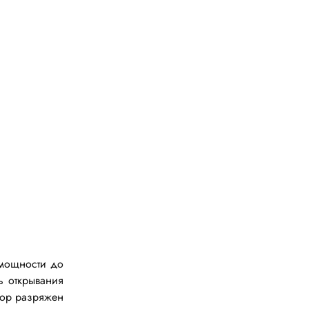
Паяльное оборудование
Комплектующие к паяльному
офеварок
оборудованию
 техники
Паяльник
Материал для пайки
Вспомогательное оборудование
шин
Паяльная станция
Держатель для плат
Ультразвуковая ванна
Паяльная ванна
Оловоотсос
Припой
 мощности до
ь открывания
Подставка для паяльника
тор разряжен