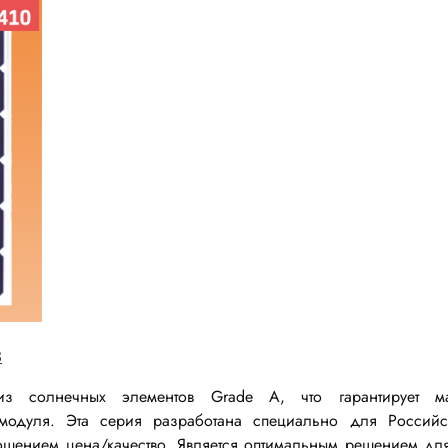
ки винтовые
ки
Акустика
ики разъёмные
Динамики
 аудио Jack
Звукоизлучатели
 высокочастотные
Мегафоны
 переходники
астотные
Микрофоны
 D-SUB
Рупорные громкоговорители
ики барьерные
ы BANAN
Трансформаторы
 IDC
ы USB
3
Дроссели, индуктивнос
 переходники аудио/видео
з солнечных элементов Grade A, что гарантирует ма
 DIN.miniDIN, ОНЦ
SMD-исполнения
модуля. Эта серия разработана специально для Российс
ношением цена/качество. Является оптимальным решением д