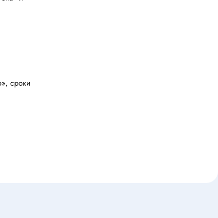
ства
Клеевые стержни
Масла и смазки
Скоба для гофротрубы
Лента
нцовых
Средства для изготовления печатных
плат
р», сроки