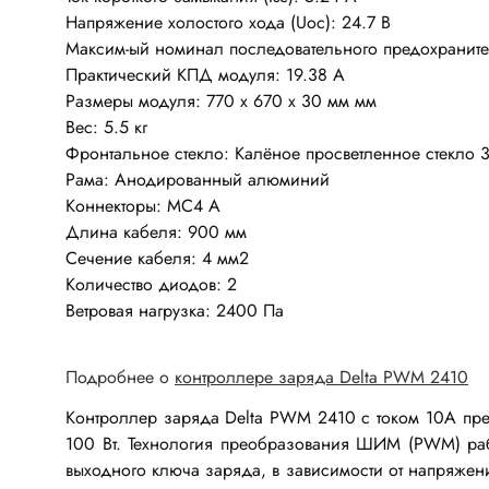
Устройства индикации
Клеммы
Напряжение холостого хода (Uoc): 24.7 В
Фоточувствительные элементы
Максим-ый номинал последовательного предохраните
Клеммы 
Практический КПД модуля: 19.38 А
Клеммы 
Размеры модуля: 770 x 670 x 30 мм мм
Клеммы 
Вес: 5.5 кг
Датчики
Фронтальное стекло: Калёное просветленное стекло 
Наконеч
Рама: Анодированный алюминий
Давления
Клеммы 
Коннекторы: MC4 A
Магниточувствительные
Длина кабеля: 900 мм
Наклона
Сечение кабеля: 4 мм2
Количество диодов: 2
Венти
Оптические
Ветровая нагрузка: 2400 Па
Энкодеры
Вентиля
Вентиля
Подробнее о
к
онтроллере заряда Delta PWM 2410
Решетки
Резисторы
Контроллер заряда Delta PWM 2410 с током 10А пр
100 Вт. Технология преобразования ШИМ (PWM) раб
Резисторы выводные
выходного ключа заряда, в зависимости от напряжени