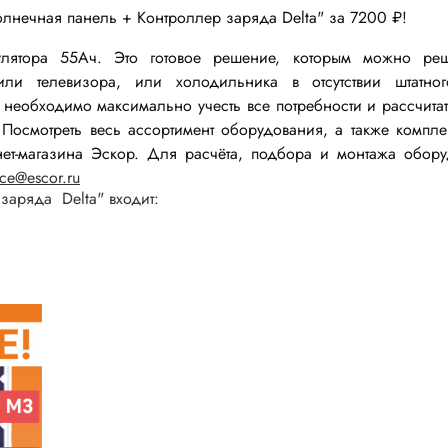
олнечная панель + Контроллер заряда Delta" за 7200 ₽!
улятора 55Ач. Это готовое решение, которым можно реш
ли телевизора, или холодильника в отсутствии штатног
необходимо максимально учесть все потребности и рассчитат
Посмотреть весь ассортимент оборудования, а также компл
ет-магазина Эскор. Для расчёта, подбора и монтажа обор
мы
Установочные изделия
ice@escor.ru
 заряда Delta" входит:
 типа "крокодил"
Батарейные отсеки
 штырьевые
Втулки проходные, фиксаторы
и для микросхем
Корпуса для электронной тех
 сетевого питания
Модули Пельтье
ы промышленные
Охладители
 герметичные
Преобразователи DC-DC / A
 питания штырьковые
Ручки приборные, колпачки
 питания низковольтные
Стойки для печатных плат