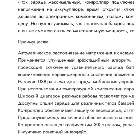
Перек
Резисторы ЧИП
- ток заряда максимальный, контроллер подключа
напряжения на аккумуляторе, время открытия кл
Резисторы регулировочные
Переклю
дешевая по электронным компонентам, поэтому кон
Варисторы
Кнопки 
цену. Но нужно учитывать, что солнечная батарея по
Резисторы подстроечные
и вы не сможете снять ее максимальную мощность, ко
Переклю
Терморезисторы
Преимущества:
Тумбле
Резисторные сборки
Переклю
Автоматическое распознавание напряжения в системе
Позисторы
электро
Применяется улучшенный трёхстадийный алгоритм 
происходит включение уравнительного заряда бат
Клавиат
возникновение неравномерности состояния элементов
Переклю
Наличие USB-разъема для заряда мобильных устройс
Конденсаторы
Переклю
При использовании температурной компенсации пара
Конденсаторы электролитические
Широкий диапазон режимов работы позволяет примен
Переклю
полярные
Доступны опции заряда для различных типов батарей
Микропе
Контроллер обеспечивает защиту от перезаряда, от г
Конденсаторы танталовые ЧИП
Переклю
Продвинутый метод включения обеспечивает плавный 
Конденсаторы пусковые/силовые
Контроллер оснащен графическим ЖК экраном, упра
Переклю
Конденсаторы плёночные
Интуитивно понятный интерфейс.