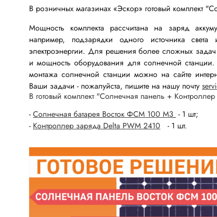
Электроника для дома и
В розничных магазинах «Эскор» готовый комплект "С
хобби
Мощность комплекта рассчитана на заряд аккум
Промышленная автоматика
например, подзарядки одного источника света и
электроэнергии. Для решения более сложных задач 
и мощность оборудования для солнечной станции. 
монтажа cолнечной станции можно на сайте интерн
Разъе
Микросхемы
Ваши задачи - пожалуйста, пишите на нашу почту
serv
В готовый комплект "Солнечная панель + Контроллер
Разъёмы
Микросхемы импортные
Разъёмы
-
Солнечная батарея Восток ФСМ 100 М3
- 1 шт;
Микросхемы отечественные
-
Контроллер заряда Delta PWM 2410
- 1 шт.
Панельк
Разъёмы
Разъём
Транзисторы
Разъёмы
Транзисторы MOSFET
Разъёмы
Транзисторы биполярные
Разъёмы
Транзисторы IGBT