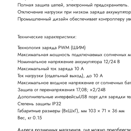
Переклю
Полная защита цепей, электронный предохранитель.
Конденсаторы пусковые в
антиван
Отключение нагрузки при низком заряде аккумулятор
прямоугольном корпусе
Промышленный дизайн обеспечивает контроллеру ув
Конденсаторы керамические
низковольтные
Устрой
Технические характеристики:
Конденсаторы керамические ЧИП
Вставки
Технология заряда PWM (ШИМ)
Конденсаторы электролитические
Термоста
Максимальная мощность подключаемых солнечных м
неполярные
Номинальное напряжение аккумулятора 12/24 В
Термопр
Конденсаторы оксидно-
Максимальный ток заряда 10 А
полупроводниковые
Брейке
Ток нагрузки (отдельный выход), до 10 А
Конденсаторы электролитические
Термост
Максимальное входное напряжение от солнечных бат
SMD
Защита от перенапряжения 17,0В; ×2/24В
Предохр
Дополнительные интерфейсыUSB порт для зарядки т
Конденсаторы переменные
Держате
Степень защиты IP32
Конденсаторы керамические
Предохр
Габаритные размеры (ВxШxГ), мм 103 × 71 × 36 мм
высоковольтные
монтажа
Вес, кг 0.15
Конденсаторы танталовые
Предохр
Адреса розничных магазинов, где можно приобрести 