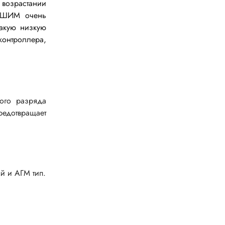
 возрастании
я ШИМ очень
Газовое оборудование
такую низкую
контроллера,
Горелки
Газовые баллоны
Паяльник газовый
кого разряда
Средства индивидуальной
редотвращает
защиты
Расходные материалы
й и АГМ тип.
Термоусадочная трубка
Контактные макетные платы
Изолента