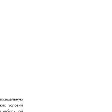
Токовые клещи
Анемометры
Мультиметры
Измеритель расстояния
Прибор
Инструмент
Бокорезы
Отвёртка
Обжим, зачистка
Микродрели, насадки
ти
Нож, скальпель
ксимальную
Плоскогубцы, круглогубцы
ких условий
ля небольшой