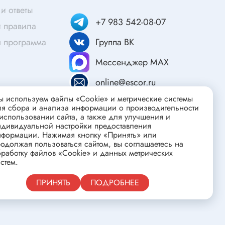
и ответы
Паяльное оборудование
+7 983 542-08-07
 правила
Комплектующие к паяльному
офеварок
я программа
Группа ВК
оборудованию
 техники
Паяльник
Мессенджер MAX
Материал для пайки
online@escor.ru
Вспомогательное оборудование
 используем файлы «Cookie» и метрические системы
шин
ля сбора и анализа информации о производительности
Паяльная станция
использовании сайта, а также для улучшения и
Держатель для плат
ндивидуальной настройки предоставления
нформации. Нажимая кнопку «Принять» или
Ультразвуковая ванна
одолжая пользоваться сайтом, вы соглашаетесь на
работку файлов «Cookie» и данных метрических
Паяльная ванна
стем.
Оловоотсос
Публичная оферта
ПРИНЯТЬ
ПОДРОБНЕЕ
Припой
Подставка для паяльника