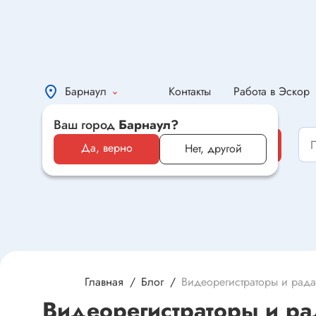
Барнаул
Контакты
Работа в Эскор
Ваш город
Барнаул?
Каталог
Каталог
Да, верно
Нет, другой
Электронные компоненты и
оборудование
Светотехника и электрика
Автомобильная электроника и
автотовары
Главная
Блог
Видеорегистраторы и рада
Видеорегистраторы и р