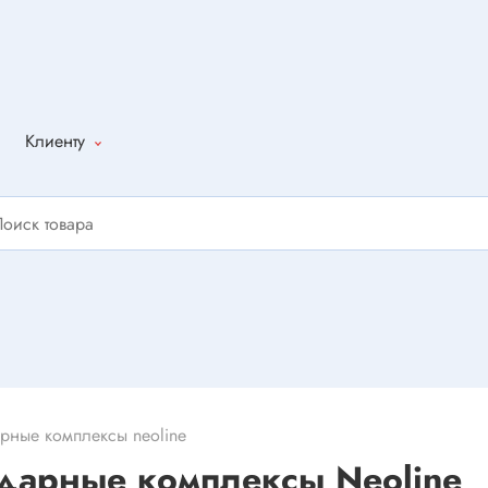
Клиенту
Как оформить
заказ
Доставка
Способы
оплаты
Написать
отзыв
рные комплексы neoline
адарные комплексы Neoline