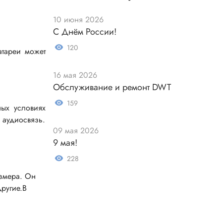
10 июня 2026
С Днём России!
120
атареи может
16 мая 2026
Измерительные приборы
Обслуживание и ремонт DWT
Мультиметр
159
ых условиях
Пробники, тестеры
 аудиосвязь.
09 мая 2026
ники
Измеритель уровня шума
9 мая!
Измеритель температуры
228
Аксессуары для приборов
змера. Он
C-DC
Тахометр
ругие.В
Осциллограф
Измеритель освещенности