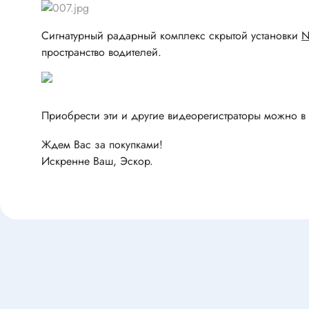
Клеммни
DC интеллектуальные ключи
Скотчло
Сигнатурный радарный комплекс скрытой установки
N
Транзисторы отечественные
Клеммн
пространство водителей.
Разъёмы
Диоды
Разъёмы
Приобрести эти и другие видеорегистраторы можно в
Разъёмы
Диодные мосты
высокоч
Ждем Вас за покупками!
Диоды защитные
Разъёмы
Искренне Ваш, Эскор.
Диоды быстродействующие
Клеммн
Диоды Шоттки
Разъём
Диоды выпрямительные
Разъёмы
Стабилитроны
Разъём
Варикапы
Разъёмы
Диоды отечественные
Разъёмы
Диоды силовые