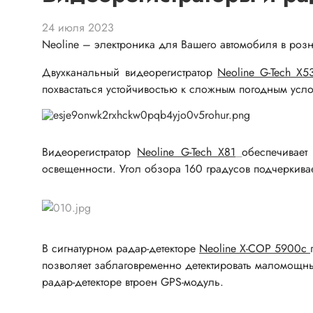
Электроника для дома и
хобби
24 июля 2023
Neoline – электроника для Вашего автомобиля в розн
Промышленная автоматика
Двухканальный видеорегистратор
Neoline G-Tech X5
похвастаться устойчивостью к сложным погодным усло
Разъе
Микросхемы
Разъёмы
Видеорегистратор
Neoline G-Tech X81
обеспечивает
Микросхемы импортные
Разъёмы
освещенности. Угол обзора 160 градусов подчеркива
Микросхемы отечественные
Панельк
Разъёмы
Разъём
Транзисторы
В сигнатурном радар-детекторе
Neoline X-COP 5900c
Разъёмы
Транзисторы MOSFET
позволяет заблаговременно детектировать маломощны
Разъёмы
радар-детекторе втроен GPS-модуль.
Транзисторы биполярные
Разъёмы
Транзисторы IGBT