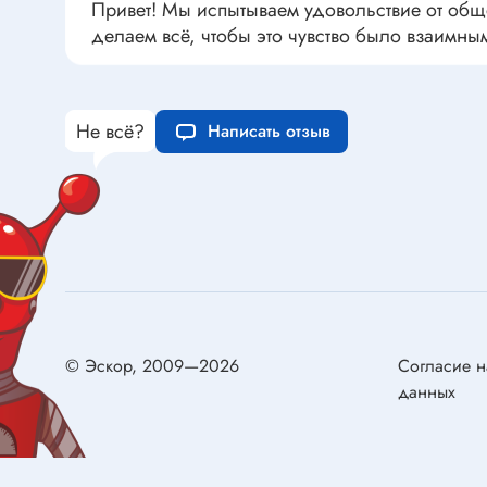
Привет! Мы испытываем удовольствие от общ
Устройства индикации
Клеммы
делаем всё, чтобы это чувство было взаимны
Фоточувствительные элементы
Клеммы 
Клеммы 
Клеммы 
Не всё?
Написать отзыв
Датчики
Наконеч
Давления
Клеммы 
Магниточувствительные
Наклона
Венти
Оптические
Энкодеры
Вентиля
© Эскор, 2009—2026
Согласие н
Вентиля
данных
Решетки
Резисторы
Резисторы выводные