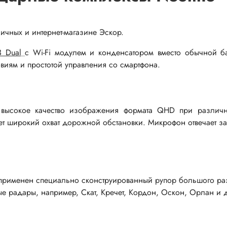
ичных и интернет-магазине Эскор.
3 Dual
с Wi-Fi модулем и конденсатором вместо обычной б
виям и простотой управления со смартфона.
мы
Установочные изделия
 типа "крокодил"
Батарейные отсеки
 высокое качество изображения формата QHD при различн
 штырьевые
Втулки проходные, фиксаторы
ет широкий охват дорожной обстановки. Микрофон отвечает за
и для микросхем
Корпуса для электронной тех
 сетевого питания
Модули Пельтье
ы промышленные
Охладители
применен специально сконструированный рупор большого ра
 герметичные
Преобразователи DC-DC / A
е радары, например, Скат, Кречет, Кордон, Оскон, Орлан и д
 питания штырьковые
Ручки приборные, колпачки
 питания низковольтные
Стойки для печатных плат