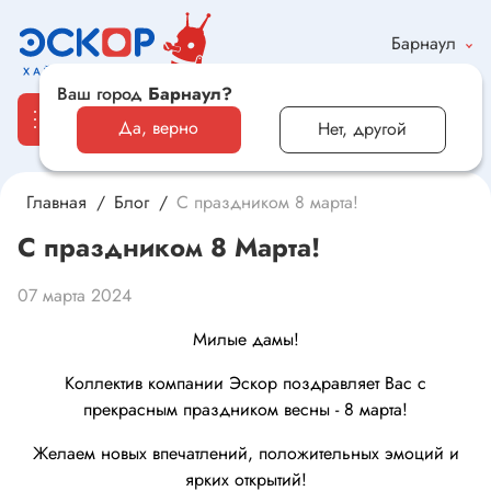
Барнаул
Ваш город
Барнаул?
Да, верно
Нет, другой
Главная
Блог
С праздником 8 марта!
Каталог
С праздником 8 Марта!
Электронные компоненты и оборудование
07 марта 2024
Светотехника и электрика
Милые дамы!
Коллектив компании Эскор поздравляет Вас с
Автомобильная электроника и автотовары
прекрасным праздником весны - 8 марта!
Электроника для дома и хобби
Желаем новых впечатлений, положительных эмоций и
ярких открытий!