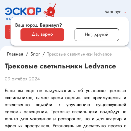
Барнаул
Ваш город
Барнаул?
Да, верно
Нет, другой
Главная
Блог
Трековые светильники ledvance
Каталог
Трековые светильники Ledvance
Электронные компоненты и оборудование
09 октября 2024
Светотехника и электрика
Если вы еще не задумывались об установке трековых
светильников, самое время оценить все преимущества и
Автомобильная электроника и автотовары
ответственно подойти к улучшению существующей
системы освещения. Трековые светильники подойдут не
Электроника для дома и хобби
только для магазинов и ресторанов, но и для квартир и
офисных пространств. Установить их достаточно просто с