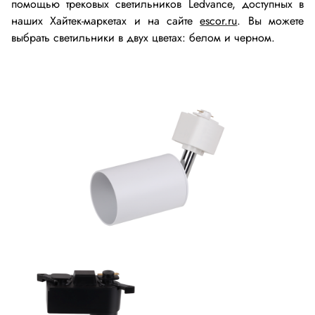
Промышленная автоматика
помощью трековых светильников Ledvance, доступных в
наших Хайтек-маркетах и на сайте
escor.ru
. Вы можете
выбрать светильники в двух цветах: белом и черном.