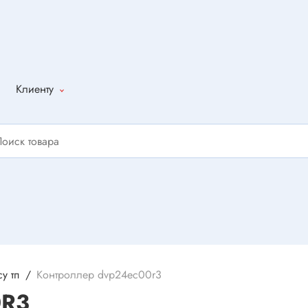
Клиенту
Как оформить
заказ
Доставка
Способы
оплаты
Написать
отзыв
у тп
Контроллер dvp24ec00r3
0R3