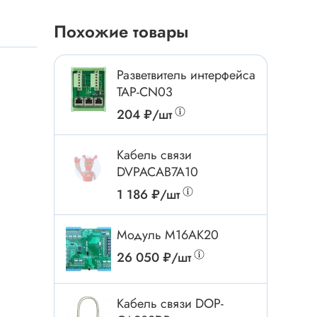
Токовые клещи
Похожие товары
Анемометры
Мультиметры
Измеритель расстояния
Разветвитель интерфейса
TAP-CN03
Прибор
204 ₽/шт
Инструмент
Кабель связи
DVPACAB7A10
Бокорезы
1 186 ₽/шт
Отвёртка
Обжим, зачистка
Модуль М16АК20
Микродрели, насадки
26 050 ₽/шт
ти
Нож, скальпель
Плоскогубцы, круглогубцы
Кабель связи DOP-