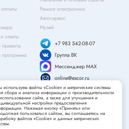
Скотч
 оплаты
Ремонт электроники
Защитные средства
Автосервис
Клей
товара
Музей
Очищающие средства
и ответы
Текстолит
+7 983 542-08-07
 правила
Труба гофрированная
ты
я программа
Группа ВК
Химия для электроники
Мессенджер MAX
Токопроводящие материалы
Средства для заморозки и продувки
online@escor.ru
Крепежные элементы
 используем файлы «Cookie» и метрические системы
ля сбора и анализа информации о производительности
Трубка силиконовая
использовании сайта, а также для улучшения и
ндивидуальной настройки предоставления
Втулки, подложки
нформации. Нажимая кнопку «Принять» или
Печатные макетные платы
одолжая пользоваться сайтом, вы соглашаетесь на
атор
работку файлов «Cookie» и данных метрических
Тепловодящие материалы
стем.