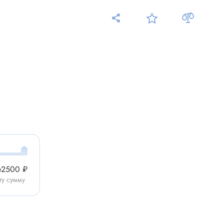
Измерительные приборы
Мультиметр
Пробники, тестеры
ники
Измеритель уровня шума
Измеритель температуры
Аксессуары для приборов
е
2500 ₽
C-DC
ту сумму
Тахометр
Осциллограф
Измеритель освещенности