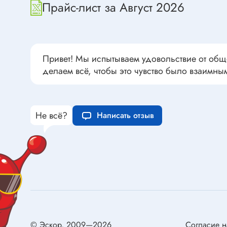
Переклю
Прайс-лист за Август 2026
Конденсаторы пусковые в
антиван
прямоугольном корпусе
Конденсаторы керамические
низковольтные
Устрой
Привет! Мы испытываем удовольствие от общ
Конденсаторы керамические ЧИП
делаем всё, чтобы это чувство было взаимны
Вставки
Конденсаторы электролитические
Термоста
неполярные
Термопр
Конденсаторы оксидно-
Не всё?
Написать отзыв
полупроводниковые
Брейке
Конденсаторы электролитические
Термост
SMD
Предохр
Конденсаторы переменные
Держате
Конденсаторы керамические
Предохр
высоковольтные
монтажа
Конденсаторы танталовые
Предохр
© Эскор, 2009—2026
Согласие н