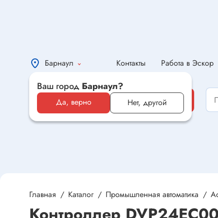
Барнаул
Контакты
Работа в Эскор
Ваш город
Барнаул?
Каталог
Каталог
Да, верно
Нет, другой
Электронные компоненты и
оборудование
Светотехника и электрика
Автомобильная электроника и
автотовары
Главная
Каталог
Промышленная автоматика
Ас
Контроллер DVP24EC0