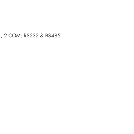
ки винтовые
ки
Акустика
ики разъёмные
Динамики
 аудио Jack
r , 2 COM: RS232 & RS485
Звукоизлучатели
 высокочастотные
Мегафоны
 переходники
астотные
Микрофоны
 D-SUB
Рупорные громкоговорители
ики барьерные
ы BANAN
Трансформаторы
 IDC
ы USB
Дроссели, индуктивнос
 переходники аудио/видео
 DIN.miniDIN, ОНЦ
SMD-исполнения