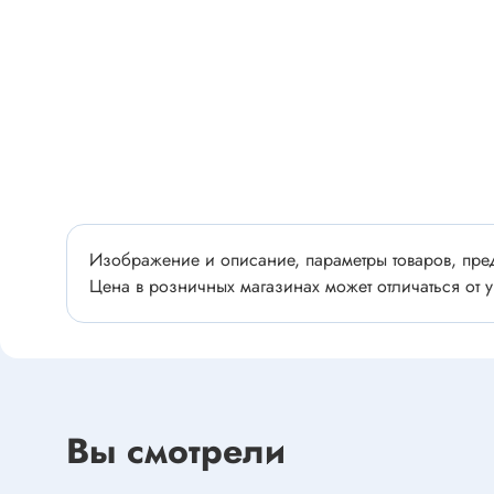
Разъёмы
Стабилитроны отечественные
Разъёмы
Разъём
Разъём
Тиристоры, симисторы
Разъёмы
Тиристоры
Зажимы 
Симисторы
Разъёмы
Динисторы
Разъёмы
Изображение и описание, параметры товаров, пред
Тиристоры силовые
Клеммни
Цена в розничных магазинах может отличаться от у
Симисторы силовые
Разъём
отечест
Оптоэлектроника
Клемм
Оптопары
Вы смотрели
Светодиоды
Втулки 