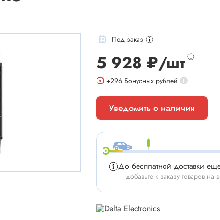
Под заказ
5 928 ₽/шт
мы
Установочные изделия
+296
Бонусных рублей
 типа "крокодил"
Батарейные отсеки
Уведомить о наличии
 штырьевые
Втулки проходные, фиксаторы
и для микросхем
Корпуса для электронной тех
 сетевого питания
Модули Пельтье
ы промышленные
Охладители
До бесплатной доставки ещ
 герметичные
Преобразователи DC-DC / A
добавьте к заказу товаров на э
 питания штырьковые
Ручки приборные, колпачки
 питания низковольтные
Стойки для печатных плат