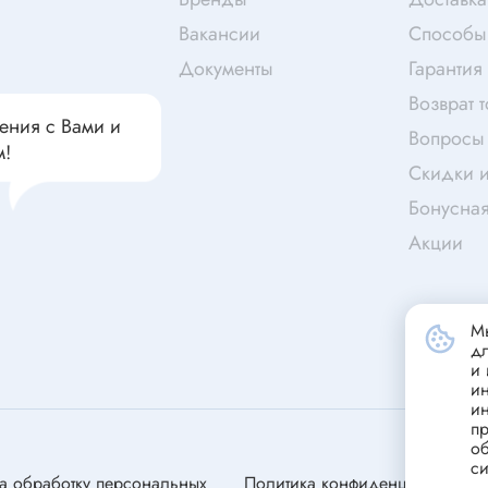
чатели кнопочные
дальные
Витая пара
Вакансии
Способы
Переходник
Документы
Гарантия
Телефонный кабель
Возврат 
ства защиты
ения с Вами и
Бандажи
Вопросы 
м!
 плавкие
Скидки и
ты
Аккумуляторы и элемен
Бонусна
питания
едохранители
Акции
ры
аты регулируемые
Источники питания
Мы
анители интегральные
д
Зарядное устройство
и 
ли предохранителя
и
Лабораторный блок питания
и
анители для поверхностного
пр
Лабораторный автотрансформ
об
(ЛАТР)
си
анители
а обработку персональных
Политика конфиденциальности