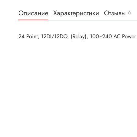
Клеммни
DC интеллектуальные ключи
Описание
Характеристики
Отзывы
Скотчло
0
Транзисторы отечественные
Клеммн
Разъёмы
24 Point, 12DI/12DO, (Relay), 100~240 AC Powe
Диоды
Разъёмы
Разъёмы
Диодные мосты
высокоч
Диоды защитные
Разъёмы
Диоды быстродействующие
Клеммн
Диоды Шоттки
Разъём
Диоды выпрямительные
Разъёмы
Стабилитроны
Разъём
Варикапы
Разъёмы
Диоды отечественные
Разъёмы
Диоды силовые