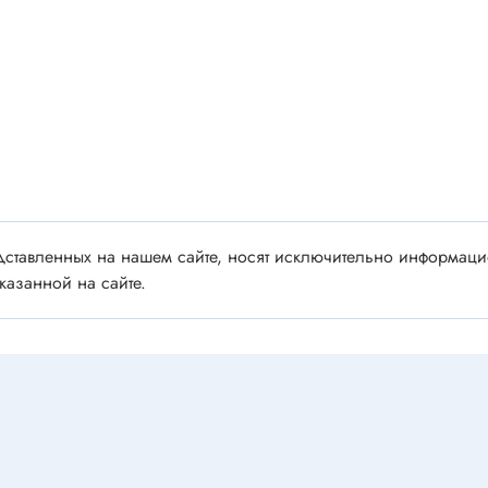
 аудио/видео
Импортные
 XLR
Отечественные
ы FDC
ы RCA
Резонаторы, фильтры
 для RC моделей
Генераторы
акустические
Резонаторы
 DIN
Фильтры
 IEEE
ставленных на нашем сайте, носят исключительно информацио
ки безвинтовые, нажимные
казанной на сайте.
Магниты, сердечники и
ы промышленные
аксессуары
венные
Комплектующие и запча
ы, наконечники
для ремонта
(гильзы) соединительные