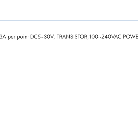
ки винтовые
ки
Акустика
ики разъёмные
Динамики
 аудио Jack
 0.3A per point DC5~30V, TRANSISTOR,100~240VAC POW
Звукоизлучатели
 высокочастотные
Мегафоны
 переходники
астотные
Микрофоны
 D-SUB
Рупорные громкоговорители
ики барьерные
ы BANAN
Трансформаторы
 IDC
ы USB
Дроссели, индуктивнос
 переходники аудио/видео
 DIN.miniDIN, ОНЦ
SMD-исполнения