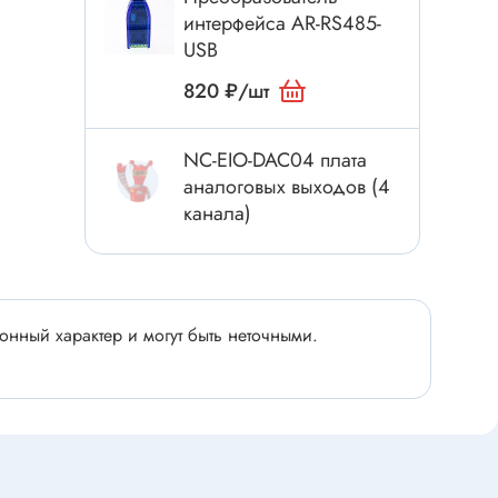
Электроинструмент
интерфейса AR-RS485-
Аксессуары для инструмента
USB
Слесарный инструмент
820 ₽/шт
Сверло
Измерительный инструмент
NC-EIO-DAC04 плата
Набор инструмента
аналоговых выходов (4
канала)
Отвёртка с насадками
Ящик, органайзер
Пинцет, зажим
Набор отвёрток
нный характер и могут быть неточными.
Оптическое приспособление
Специальный инструмент
Расходные материалы
сти