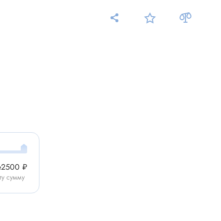
Измерительные приборы
Мультиметр
Пробники, тестеры
ники
Измеритель уровня шума
Измеритель температуры
Аксессуары для приборов
е
2500 ₽
C-DC
ту сумму
Тахометр
Осциллограф
Измеритель освещенности