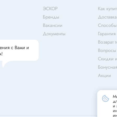
чатели кнопочные
дальные
Витая пара
ЭСКОР
Как купит
Переходник
Бренды
Доставка
Телефонный кабель
Вакансии
Способы
ства защиты
Бандажи
Документы
Гарантия
 плавкие
Возврат 
ения с Вами и
ты
Аккумуляторы и элемен
Вопросы 
м!
питания
едохранители
Скидки и
ры
Бонусна
аты регулируемые
Акции
Источники питания
анители интегральные
Зарядное устройство
ли предохранителя
Лабораторный блок питания
Мы
анители для поверхностного
д
Лабораторный автотрансформ
и 
и
(ЛАТР)
анители
и