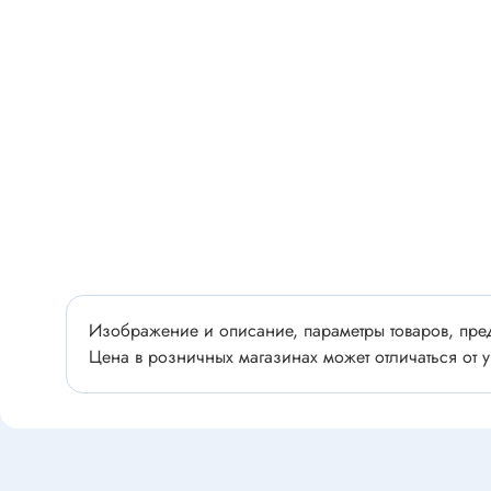
Разъёмы
Стабилитроны отечественные
Разъёмы
Разъём
Разъём
Тиристоры, симисторы
Разъёмы
Тиристоры
Зажимы 
Симисторы
Разъёмы
Динисторы
Разъёмы
Тиристоры силовые
Клеммни
Симисторы силовые
Разъём
Изображение и описание, параметры товаров, пред
отечест
Цена в розничных магазинах может отличаться от у
Оптоэлектроника
Клемм
Оптопары
Светодиоды
Втулки 