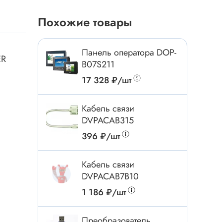
Токовые клещи
Похожие товары
Анемометры
Мультиметры
Измеритель расстояния
Панель оператора DOP-
ER
B07S211
Прибор
17 328 ₽/шт
Инструмент
Кабель связи
DVPACAB315
Бокорезы
396 ₽/шт
Отвёртка
Обжим, зачистка
Кабель связи
DVPACAB7B10
Микродрели, насадки
ти
1 186 ₽/шт
Нож, скальпель
Плоскогубцы, круглогубцы
Преобразователь