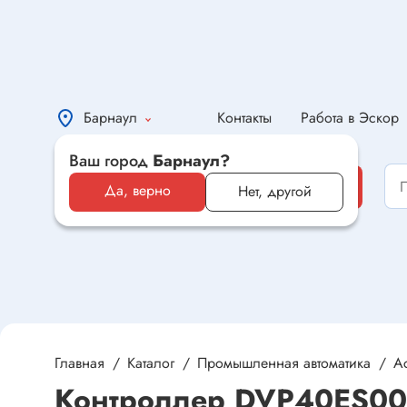
Барнаул
Контакты
Работа в Эскор
Ваш город
Барнаул?
Каталог
Каталог
Да, верно
Нет, другой
Электронные компоненты и
оборудование
Светотехника и электрика
Автомобильная электроника и
автотовары
Главная
Каталог
Промышленная автоматика
Ас
Контроллер DVP40ES0