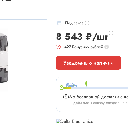
Под заказ
8 543 ₽/шт
мы
Установочные изделия
+427
Бонусных рублей
 типа "крокодил"
Батарейные отсеки
Уведомить о наличии
 штырьевые
Втулки проходные, фиксаторы
и для микросхем
Корпуса для электронной тех
 сетевого питания
Модули Пельтье
ы промышленные
Охладители
До бесплатной доставки ещ
 герметичные
Преобразователи DC-DC / A
добавьте к заказу товаров на э
 питания штырьковые
Ручки приборные, колпачки
 питания низковольтные
Стойки для печатных плат