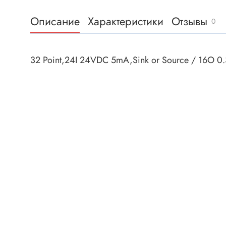
Клеммни
DC интеллектуальные ключи
Описание
Характеристики
Отзывы
Скотчло
0
Транзисторы отечественные
Клеммн
Разъёмы
32 Point,24I 24VDC 5mA,Sink or Source / 16O
Диоды
Разъёмы
Разъёмы
Диодные мосты
высокоч
Диоды защитные
Разъёмы
Диоды быстродействующие
Клеммн
Диоды Шоттки
Разъём
Диоды выпрямительные
Разъёмы
Стабилитроны
Разъём
Варикапы
Разъёмы
Диоды отечественные
Разъёмы
Диоды силовые