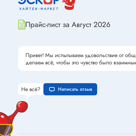
Переклю
Конденсаторы пусковые в
антиван
прямоугольном корпусе
Прайс-лист за Август 2026
Конденсаторы керамические
низковольтные
Устрой
Конденсаторы керамические ЧИП
Вставки
Конденсаторы электролитические
Привет! Мы испытываем удовольствие от общ
Термоста
неполярные
делаем всё, чтобы это чувство было взаимны
Термопр
Конденсаторы оксидно-
полупроводниковые
Брейке
Конденсаторы электролитические
Термост
Не всё?
Написать отзыв
SMD
Предохр
Конденсаторы переменные
Держате
Конденсаторы керамические
Предохр
высоковольтные
монтажа
Конденсаторы танталовые
Предохр