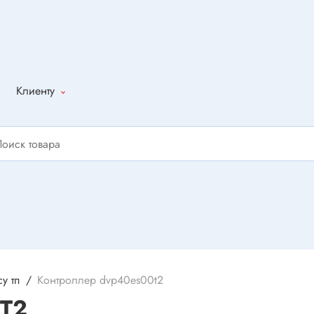
Клиенту
Как оформить
заказ
Доставка
Способы
оплаты
Написать
отзыв
у тп
Контроллер dvp40es00t2
0T2