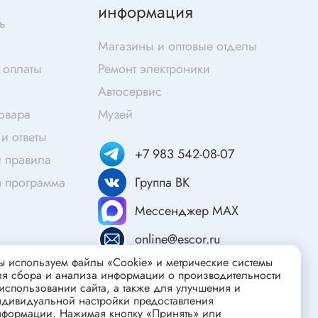
Скотч
информация
ь
Защитные средства
Магазины и оптовые отделы
Клей
 оплаты
Ремонт электроники
Очищающие средства
Автосервис
Текстолит
товара
Музей
Труба гофрированная
ты
и ответы
Химия для электроники
+7 983 542-08-07
 правила
Токопроводящие материалы
я программа
Группа ВК
Средства для заморозки и продувки
Мессенджер MAX
Крепежные элементы
Трубка силиконовая
online@escor.ru
Втулки, подложки
 используем файлы «Cookie» и метрические системы
ля сбора и анализа информации о производительности
Печатные макетные платы
атор
использовании сайта, а также для улучшения и
ндивидуальной настройки предоставления
Тепловодящие материалы
нформации. Нажимая кнопку «Принять» или