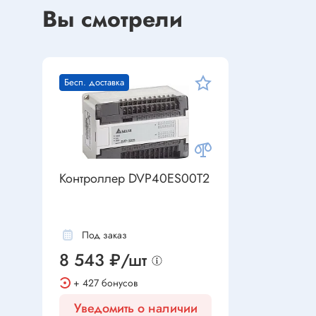
Устройства индикации
Вы смотрели
Клеммы
Фоточувствительные элементы
Клеммы 
Клеммы 
Клеммы 
Бесп. доставка
Датчики
Наконеч
Давления
Клеммы 
Магниточувствительные
Наклона
Контроллер DVP40ES00T2
Венти
Оптические
Энкодеры
Вентиля
Под заказ
Вентиля
8 543 ₽/шт
Решетки
Резисторы
+ 427 бонусов
Резисторы выводные
Уведомить о наличии