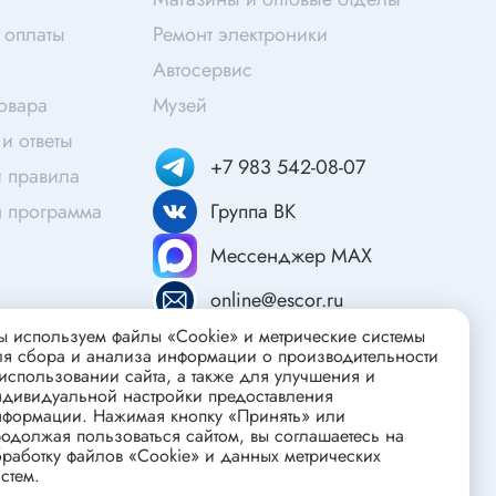
Скотч
 оплаты
Ремонт электроники
Защитные средства
Автосервис
Клей
товара
Музей
Очищающие средства
и ответы
Текстолит
+7 983 542-08-07
 правила
Труба гофрированная
ты
я программа
Группа ВК
Химия для электроники
Мессенджер MAX
Токопроводящие материалы
Средства для заморозки и продувки
online@escor.ru
Крепежные элементы
 используем файлы «Cookie» и метрические системы
ля сбора и анализа информации о производительности
Трубка силиконовая
использовании сайта, а также для улучшения и
ндивидуальной настройки предоставления
Втулки, подложки
нформации. Нажимая кнопку «Принять» или
Печатные макетные платы
одолжая пользоваться сайтом, вы соглашаетесь на
атор
работку файлов «Cookie» и данных метрических
Тепловодящие материалы
стем.