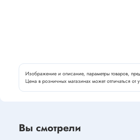
Разъёмы
Стабилитроны отечественные
Разъёмы
Разъём
Разъём
Тиристоры, симисторы
Разъёмы
Тиристоры
Зажимы 
Симисторы
Разъёмы
Динисторы
Разъёмы
Изображение и описание, параметры товаров, пред
Тиристоры силовые
Клеммни
Цена в розничных магазинах может отличаться от у
Симисторы силовые
Разъём
отечест
Оптоэлектроника
Клемм
Оптопары
Вы смотрели
Светодиоды
Втулки 