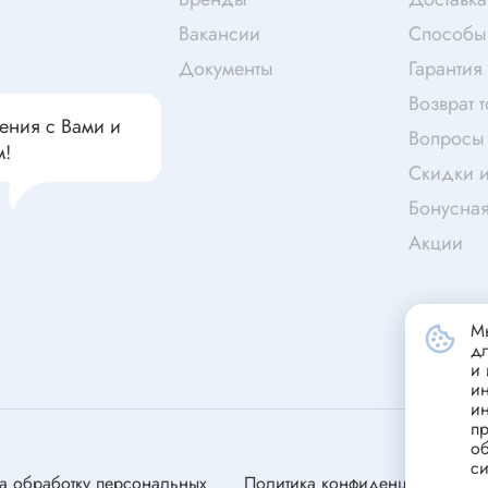
чатели кнопочные
дальные
Витая пара
Вакансии
Способы
Переходник
Документы
Гарантия
Телефонный кабель
Возврат 
ства защиты
ения с Вами и
Бандажи
Вопросы 
м!
 плавкие
Скидки и
ты
Аккумуляторы и элемен
Бонусна
питания
едохранители
Акции
ры
аты регулируемые
Источники питания
Мы
анители интегральные
д
Зарядное устройство
и 
ли предохранителя
и
Лабораторный блок питания
и
анители для поверхностного
пр
Лабораторный автотрансформ
об
(ЛАТР)
си
анители
а обработку персональных
Политика конфиденциальности