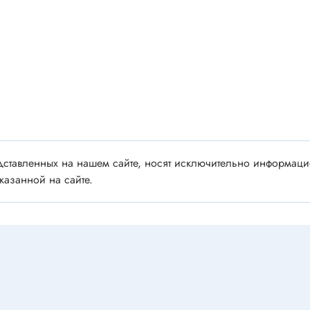
 аудио/видео
Импортные
 XLR
Отечественные
ы FDC
ы RCA
Резонаторы, фильтры
 для RC моделей
Генераторы
акустические
Резонаторы
 DIN
Фильтры
 IEEE
ставленных на нашем сайте, носят исключительно информацио
ки безвинтовые, нажимные
казанной на сайте.
Магниты, сердечники и
ы промышленные
аксессуары
венные
Комплектующие и запча
ы, наконечники
для ремонта
(гильзы) соединительные