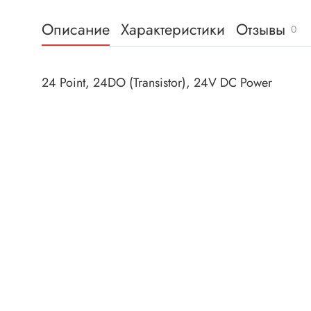
Клеммни
DC интеллектуальные ключи
Описание
Характеристики
Отзывы
Скотчло
0
Транзисторы отечественные
Клеммн
Разъёмы
24 Point, 24DO (Transistor), 24V DC Power
Диоды
Разъёмы
Разъёмы
Диодные мосты
высокоч
Диоды защитные
Разъёмы
Диоды быстродействующие
Клеммн
Диоды Шоттки
Разъём
Диоды выпрямительные
Разъёмы
Стабилитроны
Разъём
Варикапы
Разъёмы
Диоды отечественные
Разъёмы
Диоды силовые