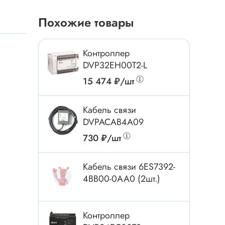
Токовые клещи
Похожие товары
Анемометры
Мультиметры
Измеритель расстояния
Контроллер
DVP32EH00T2-L
Прибор
15 474 ₽/шт
Инструмент
Кабель связи
DVPACAB4A09
Бокорезы
730 ₽/шт
Отвёртка
Обжим, зачистка
Кабель связи 6ES7392-
4BB00-0AA0 (2шт.)
Микродрели, насадки
ти
Нож, скальпель
Плоскогубцы, круглогубцы
Контроллер