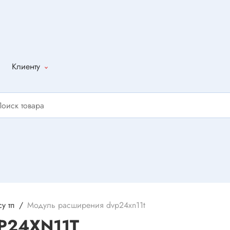
Клиенту
Как оформить
заказ
Доставка
Способы
оплаты
Написать
отзыв
у тп
Модуль расширения dvp24xn11t
P24XN11T