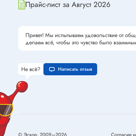
Переклю
Прайс-лист за Август 2026
Конденсаторы пусковые в
антиван
прямоугольном корпусе
Конденсаторы керамические
низковольтные
Устрой
Привет! Мы испытываем удовольствие от общ
Конденсаторы керамические ЧИП
делаем всё, чтобы это чувство было взаимны
Вставки
Конденсаторы электролитические
Термоста
неполярные
Термопр
Конденсаторы оксидно-
Не всё?
Написать отзыв
полупроводниковые
Брейке
Конденсаторы электролитические
Термост
SMD
Предохр
Конденсаторы переменные
Держате
Конденсаторы керамические
Предохр
высоковольтные
монтажа
Конденсаторы танталовые
Предохр
© Эскор, 2009—2026
Согласие н