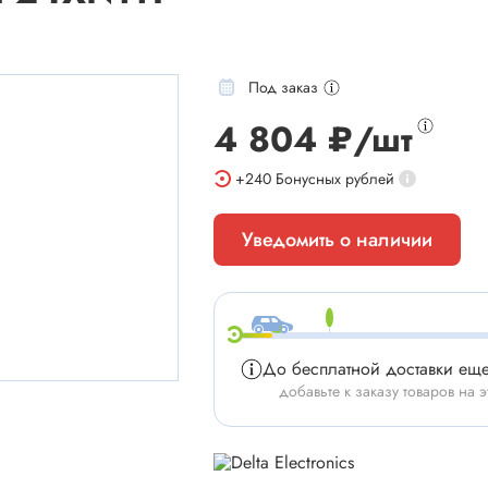
Под заказ
4 804 ₽/шт
мы
Установочные изделия
+240
Бонусных рублей
 типа "крокодил"
Батарейные отсеки
Уведомить о наличии
 штырьевые
Втулки проходные, фиксаторы
и для микросхем
Корпуса для электронной тех
 сетевого питания
Модули Пельтье
ы промышленные
Охладители
До бесплатной доставки ещ
 герметичные
Преобразователи DC-DC / A
добавьте к заказу товаров на э
 питания штырьковые
Ручки приборные, колпачки
 питания низковольтные
Стойки для печатных плат