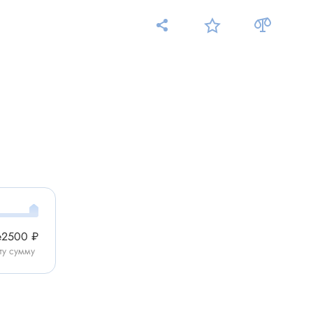
Измерительные приборы
Мультиметр
Пробники, тестеры
ники
Измеритель уровня шума
Измеритель температуры
Аксессуары для приборов
е
2500 ₽
C-DC
ту сумму
Тахометр
Осциллограф
Измеритель освещенности