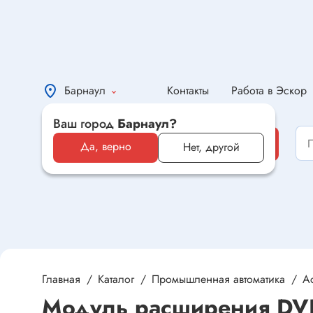
Барнаул
Контакты
Работа в Эскор
Ваш город
Барнаул?
Каталог
Каталог
Да, верно
Нет, другой
Электронные компоненты и
оборудование
Светотехника и электрика
Автомобильная электроника и
автотовары
Главная
Каталог
Промышленная автоматика
Ас
Модуль расширения DV