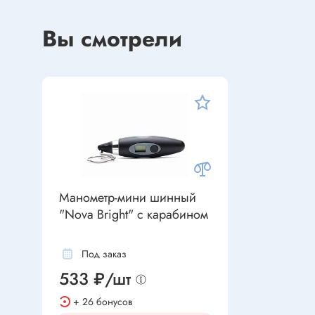
Устройства индикации
Клеммы
Фоточувствительные элементы
Вы смотрели
Клеммы 
Клеммы 
Клеммы 
Датчики
Наконеч
Давления
Клеммы 
Магниточувствительные
Наклона
Венти
Оптические
Манометр-мини шинный
Энкодеры
"Nova Bright" с карабином
Вентиля
Вентиля
Под заказ
Решетки
Резисторы
533 ₽/шт
Резисторы выводные
+ 26 бонусов