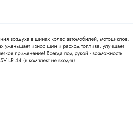
ки винтовые
ки
Акустика
ики разъёмные
Динамики
 аудио Jack
ния воздуха в шинах колес автомобилей, мотоциклов,
Звукоизлучатели
 высокочастотные
ах уменьшает износ шин и расход топлива, улучшает
Мегафоны
 переходники
егкое применение! Всегда под рукой - возможность
астотные
Микрофоны
5V LR 44 (в комплект не входят).
 D-SUB
Рупорные громкоговорители
ики барьерные
ы BANAN
Трансформаторы
 IDC
ы USB
Дроссели, индуктивнос
 переходники аудио/видео
 DIN.miniDIN, ОНЦ
SMD-исполнения