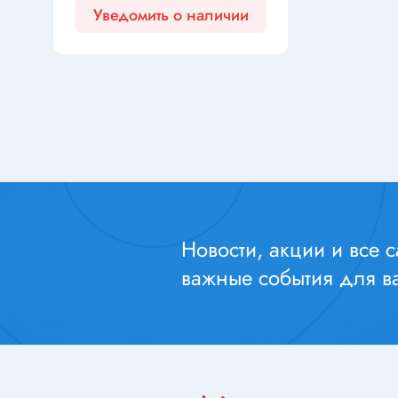
Перек
Резисторы ЧИП
Уведомить о наличии
Резисторы регулировочные
Переклю
Варисторы
Кнопки 
Резисторы подстроечные
Переклю
Терморезисторы
Тумбле
Резисторные сборки
Переклю
Позисторы
электро
Клавиат
Переклю
Новости, акции и все 
Конденсаторы
Переклю
важные события для ва
Конденсаторы электролитические
Переклю
полярные
Микропе
Конденсаторы танталовые ЧИП
Переклю
Конденсаторы пусковые/силовые
Переклю
Конденсаторы плёночные