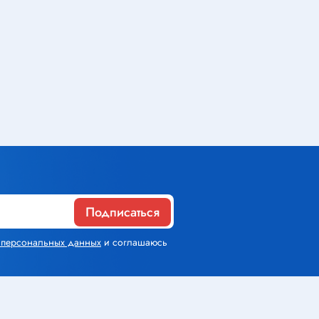
Газовое оборудование
Горелки
Газовые баллоны
Паяльник газовый
Средства индивидуальной
защиты
Подписаться
Расходные материалы
х персональных данных
и соглашаюсь
Термоусадочная трубка
Контактные макетные платы
Изолента