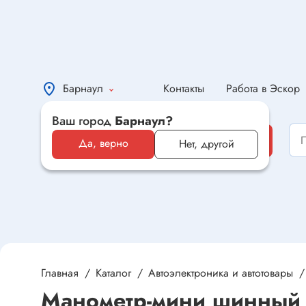
Барнаул
Контакты
Работа в Эскор
Ваш город
Барнаул?
Каталог
Каталог
Да, верно
Нет, другой
Электронные компоненты и
оборудование
Светотехника и электрика
Автомобильная электроника и
автотовары
Главная
Каталог
Автоэлектроника и автотовары
Манометр-мини шинный "