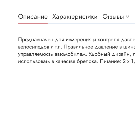
Клеммни
DC интеллектуальные ключи
Скотчло
Описание
Характеристики
Отзывы
Транзисторы отечественные
0
Клеммн
Разъёмы
Предназначен для измерения и контроля давле
Диоды
Разъёмы
велосипедов и т.п. Правильное давление в шин
Разъёмы
управляемость автомобилем. Удобный дизайн, л
Диодные мосты
высокоч
использовать в качестве брелока. Питание: 2 х 1,
Диоды защитные
Разъёмы
Диоды быстродействующие
Клеммн
Диоды Шоттки
Разъём
Диоды выпрямительные
Разъёмы
Стабилитроны
Разъём
Варикапы
Разъёмы
Диоды отечественные
Разъёмы
Диоды силовые