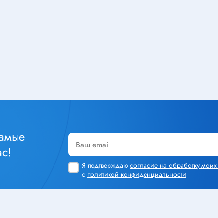
Тюнеры
лючатели
Шлейфы
чатели клавишные
Радиолампы
тактовые
чатели кнопочные
ры
Кабельная продукция
чатели для
Силовой кабель
инструмента
Стяжка кабельная
уры
Монтажный провод
чатели сетевые
самые
Акустический кабель
чатели движковые
с!
Шнур соединительный
чатели DIP
Я подтверждаю
согласие на обработку мои
Площадка под стяжку
реключатели
с
политикой конфиденциальности
Кабель плоский, шлейф
чатели поворотные
Коаксиальный кабель
чатели галетные
Крепеж