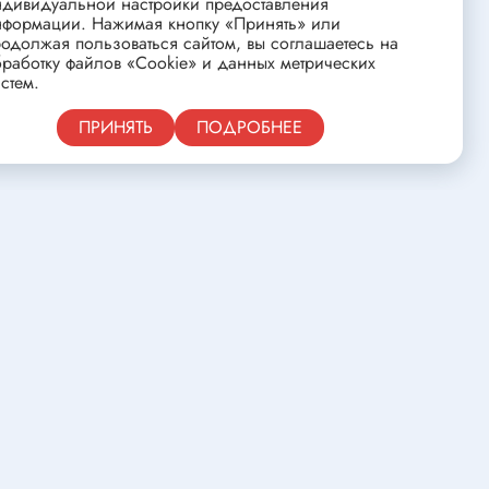
ндивидуальной настройки предоставления
ства
Клеевые стержни
нформации. Нажимая кнопку «Принять» или
одолжая пользоваться сайтом, вы соглашаетесь на
Масла и смазки
работку файлов «Cookie» и данных метрических
Скоба для гофротрубы
стем.
Лента
Публичная оферта
ПРИНЯТЬ
ПОДРОБНЕЕ
нцовых
Средства для изготовления печатных
плат