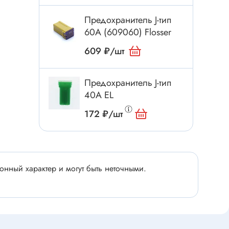
Электроинструмент
Аксессуары для инструмента
Предохранитель J-тип
60А (609060) Flosser
Слесарный инструмент
609 ₽/шт
Сверло
Измерительный инструмент
Предохранитель J-тип
Набор инструмента
40А EL
Отвёртка с насадками
172 ₽/шт
Ящик, органайзер
Пинцет, зажим
Набор отвёрток
Оптическое приспособление
нный характер и могут быть неточными.
Специальный инструмент
Расходные материалы
сти