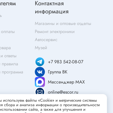
ателям
Контактная
Скотч
информация
Защитные средства
ь
Клей
Магазины и оптовые отделы
Очищающие средства
 оплаты
Ремонт электроники
Текстолит
Автосервис
Труба гофрированная
ты
товара
Музей
Химия для электроники
и ответы
Токопроводящие материалы
+7 983 542-08-07
 правила
Средства для заморозки и продувки
я программа
Группа ВК
Крепежные элементы
Мессенджер MAX
Трубка силиконовая
Втулки, подложки
online@escor.ru
Печатные макетные платы
 используем файлы «Cookie» и метрические системы
атор
ля сбора и анализа информации о производительности
Тепловодящие материалы
использовании сайта, а также для улучшения и