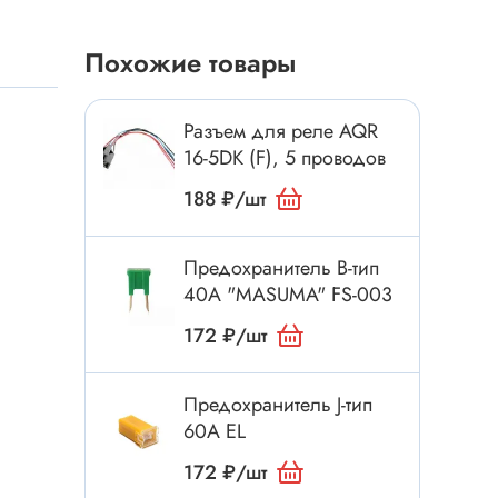
Токовые клещи
Анемометры
Похожие товары
Мультиметры
Измеритель расстояния
Разъем для реле AQR
Прибор
16-5DK (F), 5 проводов
188 ₽/шт
Инструмент
Предохранитель B-тип
Бокорезы
40А "MASUMA" FS-003
Отвёртка
172 ₽/шт
Обжим, зачистка
Микродрели, насадки
Предохранитель J-тип
ти
60А EL
Нож, скальпель
Плоскогубцы, круглогубцы
172 ₽/шт