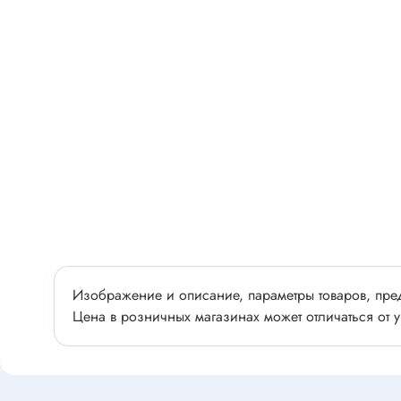
Разъёмы
Стабилитроны отечественные
Разъёмы
Разъём
Разъём
Тиристоры, симисторы
Разъёмы
Тиристоры
Зажимы 
Симисторы
Разъёмы
Динисторы
Разъёмы
Тиристоры силовые
Клеммни
Симисторы силовые
Разъём
отечест
Изображение и описание, параметры товаров, пред
Оптоэлектроника
Цена в розничных магазинах может отличаться от у
Клемм
Оптопары
Светодиоды
Втулки 