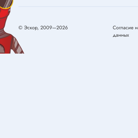
Конденсаторы металлобумажные
самовос
Ионисторы
Разряд
Конденсаторы электролитические с
© Эскор, 2009—2026
Согласие н
низким импедансом
данных
Двигат
Двигате
Реле
Щётки д
Реле электромагнитные
Сервом
Колодки для реле
Герконы
Реле твердотельные