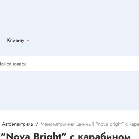
Клиенту
Как оформить
заказ
Доставка
Способы
оплаты
Написать
отзыв
Автоэлектрика
Манометр-мини шинный "nova bright" с кар
Nova Bright" с карабином