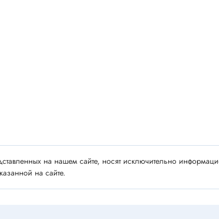
 аудио/видео
Импортные
 XLR
Отечественные
ы FDC
ы RCA
Резонаторы, фильтры
 для RC моделей
Генераторы
акустические
Резонаторы
 DIN
Фильтры
 IEEE
ки безвинтовые, нажимные
Магниты, сердечники и
ы промышленные
аксессуары
венные
ставленных на нашем сайте, носят исключительно информацио
казанной на сайте.
Комплектующие и запча
ы, наконечники
для ремонта
(гильзы) соединительные