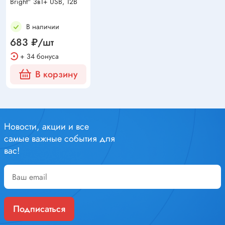
Bright" 3в1+ USB, 12В
В наличии
683 ₽/шт
+ 34 бонуса
В корзину
Новости, акции и все
самые важные события для
вас!
Подписаться