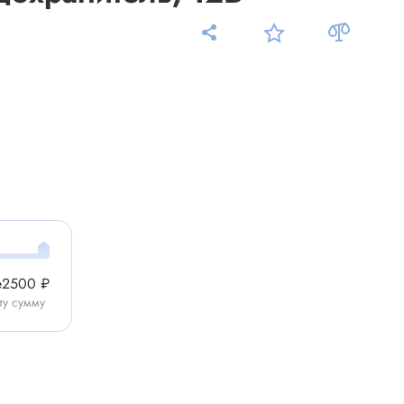
Измерительные приборы
Мультиметр
Пробники, тестеры
ники
Измеритель уровня шума
Измеритель температуры
е
2500 ₽
Аксессуары для приборов
ту сумму
C-DC
Тахометр
Осциллограф
Измеритель освещенности