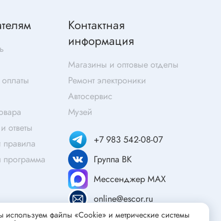
Скотч
Защитные средства
ателям
Контактная
Клей
информация
ь
Очищающие средства
Магазины и оптовые отделы
Текстолит
 оплаты
Ремонт электроники
Труба гофрированная
ты
Автосервис
Химия для электроники
товара
Музей
Токопроводящие материалы
и ответы
Средства для заморозки и продувки
+7 983 542-08-07
 правила
Крепежные элементы
я программа
Группа ВК
Трубка силиконовая
Втулки, подложки
Мессенджер MAX
Печатные макетные платы
атор
online@escor.ru
Тепловодящие материалы
 используем файлы «Cookie» и метрические системы