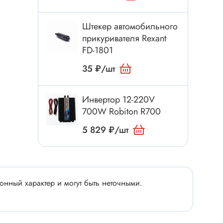
Электроинструмент
Аксессуары для инструмента
Штекер автомобильного
Слесарный инструмент
прикуривателя Rexant
FD-1801
Сверло
Измерительный инструмент
35 ₽/шт
Набор инструмента
Отвёртка с насадками
Инвертор 12-220V
700W Robiton R700
Ящик, органайзер
5 829 ₽/шт
Пинцет, зажим
Набор отвёрток
Оптическое приспособление
Специальный инструмент
нный характер и могут быть неточными.
Расходные материалы
сти