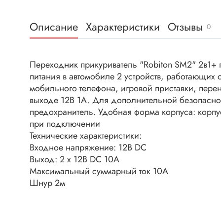
Клеммни
DC интеллектуальные ключи
Скотчло
Описание
Характеристики
Отзывы
Транзисторы отечественные
0
Клеммн
Разъёмы
Переходник прикуриватель "Robiton SM2" 2в1+ 
Диоды
Разъёмы
питания в автомобиле 2 устройств, работающих 
Разъёмы
мобильного телефона, игровой приставки, пере
Диодные мосты
высокоч
выходе 12В 1А. Для дополнительной безопасно
Диоды защитные
Разъёмы
предохранитель. Удобная форма корпуса: корпу
Диоды быстродействующие
при подключении
Клеммн
Технические характеристики:
Диоды Шоттки
Разъём
Входное напряжение: 12В DC
Диоды выпрямительные
Разъёмы
Выход: 2 x 12В DC 10А
Стабилитроны
Максимальный суммарный ток 10А
Разъём
Шнур 2м
Варикапы
Разъёмы
Диоды отечественные
Разъёмы
Диоды силовые