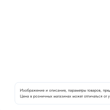
Разъёмы
Стабилитроны отечественные
Разъёмы
Разъём
Разъём
Тиристоры, симисторы
Разъёмы
Тиристоры
Зажимы 
Симисторы
Разъёмы
Динисторы
Разъёмы
Тиристоры силовые
Клеммни
Симисторы силовые
Разъём
отечест
Оптоэлектроника
Изображение и описание, параметры товаров, пред
Цена в розничных магазинах может отличаться от у
Клемм
Оптопары
Светодиоды
Втулки 