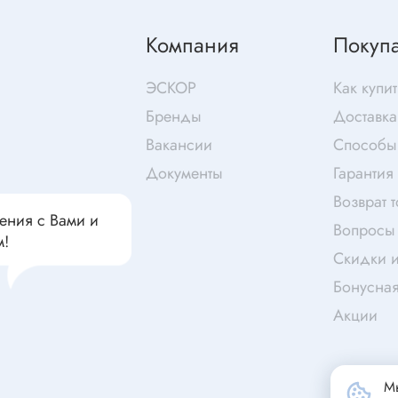
чатели кнопочные
дальные
Витая пара
Компания
Покуп
Переходник
Телефонный кабель
ЭСКОР
Как купит
ства защиты
Бандажи
Бренды
Доставка
 плавкие
Вакансии
Способы
ты
Аккумуляторы и элемен
Документы
Гарантия
питания
едохранители
Возврат 
ения с Вами и
ры
Вопросы 
м!
аты регулируемые
Скидки и
Источники питания
анители интегральные
Бонусна
Зарядное устройство
ли предохранителя
Акции
Лабораторный блок питания
анители для поверхностного
Лабораторный автотрансформ
(ЛАТР)
анители
Мы