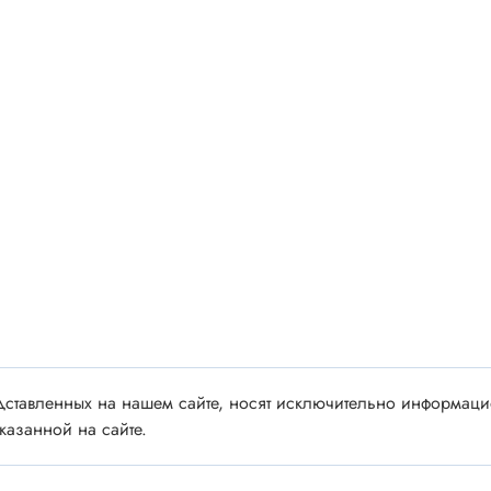
 аудио/видео
Импортные
 XLR
Отечественные
ы FDC
ы RCA
Резонаторы, фильтры
 для RC моделей
Генераторы
акустические
Резонаторы
 DIN
Фильтры
 IEEE
ки безвинтовые, нажимные
Магниты, сердечники и
ы промышленные
аксессуары
венные
ставленных на нашем сайте, носят исключительно информацио
Комплектующие и запча
казанной на сайте.
ы, наконечники
для ремонта
(гильзы) соединительные