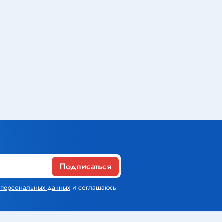
Газовое оборудование
Горелки
Газовые баллоны
Паяльник газовый
Средства индивидуальной
защиты
Расходные материалы
Подписаться
Термоусадочная трубка
х персональных данных
и соглашаюсь
Контактные макетные платы
Изолента