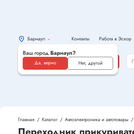
Барнаул
Контакты
Работа в Эскор
Ваш город
Барнаул?
Каталог
Каталог
Да, верно
Нет, другой
Электронные компоненты и
оборудование
Светотехника и электрика
Автомобильная электроника и
автотовары
Главная
Каталог
Автоэлектроника и автотовары
Переходник прикуривате