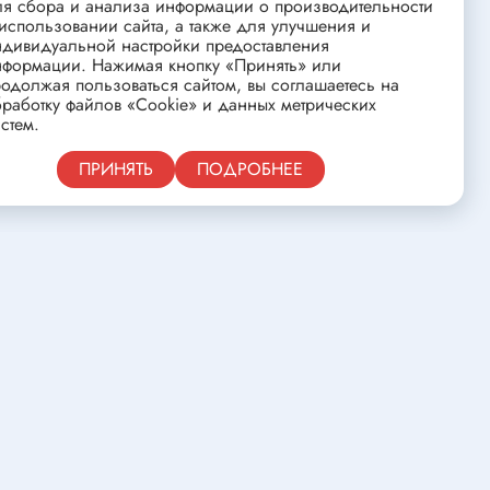
ля сбора и анализа информации о производительности
ства
Клеевые стержни
использовании сайта, а также для улучшения и
Масла и смазки
ндивидуальной настройки предоставления
нформации. Нажимая кнопку «Принять» или
Скоба для гофротрубы
одолжая пользоваться сайтом, вы соглашаетесь на
работку файлов «Cookie» и данных метрических
Лента
стем.
нцовых
Средства для изготовления печатных
Публичная оферта
ПРИНЯТЬ
ПОДРОБНЕЕ
плат