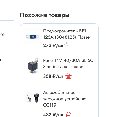
Токовые клещи
Анемометры
Похожие товары
Мультиметры
Измеритель расстояния
Предохранитель BF1
ого
Прибор
125A (8048125) Flosser
272 ₽/шт
Инструмент
т
Реле 14V 40/30A SL 5C
StarLine 5 контактов
Бокорезы
368 ₽/шт
Отвёртка
Обжим, зачистка
Автомобильное
Микродрели, насадки
ти
зарядное устройство
Нож, скальпель
CC119
Плоскогубцы, круглогубцы
432 ₽/шт