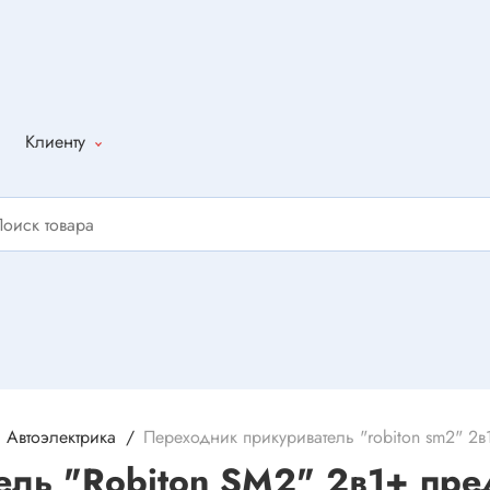
Клиенту
Как оформить
заказ
Доставка
Способы
оплаты
Написать
отзыв
Автоэлектрика
Переходник прикуриватель "robiton sm2" 2в
ль "Robiton SM2" 2в1+ пре