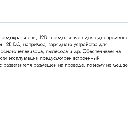
ки винтовые
ки
Акустика
ики разъёмные
Динамики
 аудио Jack
предохранитель, 12В - предназначен для одновременн
Звукоизлучатели
 высокочастотные
от 12В DC, например, зарядного устройства для
Мегафоны
 переходники
носного телевизора, пылесоса и др. Обеспечивает на
астотные
Микрофоны
сти эксплуатации предусмотрен встроенный
 D-SUB
с разветвителя размещен на проводе, поэтому не мешае
Рупорные громкоговорители
ики барьерные
ы BANAN
Трансформаторы
 IDC
ы USB
Дроссели, индуктивнос
 переходники аудио/видео
 DIN.miniDIN, ОНЦ
SMD-исполнения