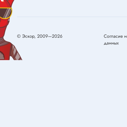
Конденсаторы металлобумажные
самовос
Ионисторы
Разряд
Конденсаторы электролитические с
низким импедансом
Двигат
© Эскор, 2009—2026
Согласие н
данных
Двигате
Реле
Щётки д
Реле электромагнитные
Сервом
Колодки для реле
Герконы
Реле твердотельные