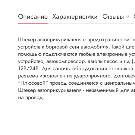
Клеммни
DC интеллектуальные ключи
Скотчло
Описание
Характеристики
Отзывы
Транзисторы отечественные
0
Клеммн
Разъёмы
Штекер автоприкуривателя с предохранителем 
Диоды
Разъёмы
устройств к бортовой сети автомобиля. Такой шт
Разъёмы
помощью подключаются любые электронные устр
Диодные мосты
высокоч
устройство, автокомпрессор, автопылесос и т.д
Диоды защитные
Разъёмы
12В/24В. Для защиты оборудования от скачков
Диоды быстродействующие
разъема изготовлен из ударопрочного, долговеч
Клеммн
"Плюсовой" провод соединяется с центральным 
Диоды Шоттки
Разъём
Штекер автоприкуривателя - незаменимый для ав
Диоды выпрямительные
Разъёмы
на провод.
Стабилитроны
Разъём
Варикапы
Разъёмы
Диоды отечественные
Разъёмы
Диоды силовые