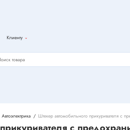
Клиенту
Как оформить
заказ
Доставка
Способы
оплаты
Написать
отзыв
Автоэлектрика
Штекер автомобильного прикуривателя с п
прикуривателя с предохран