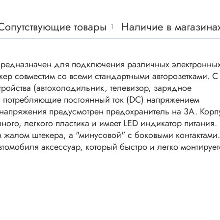
ки винтовые
ки
Сопутствующие товары
Наличие в магазина
1
Акустика
ики разъёмные
Динамики
 аудио Jack
предназначен для подключения различных электронны
Звукоизлучатели
 высокочастотные
екер совместим со всеми стандартными авторозетками. С
Мегафоны
 переходники
ойства (автохолодильник, телевизор, зарядное
астотные
Микрофоны
.), потребляющие постоянный ток (DC) напряжением
 D-SUB
 напряжения предусмотрен предохранитель на 3А. Корп
Рупорные громкоговорители
ного, легкого пластика и имеет LED индикатор питания.
ики барьерные
жалом штекера, а "минусовой" с боковыми контактами.
ы BANAN
Трансформаторы
томобиля аксессуар, который быстро и легко монтирует
 IDC
ы USB
Дроссели, индуктивнос
 переходники аудио/видео
 DIN.miniDIN, ОНЦ
SMD-исполнения