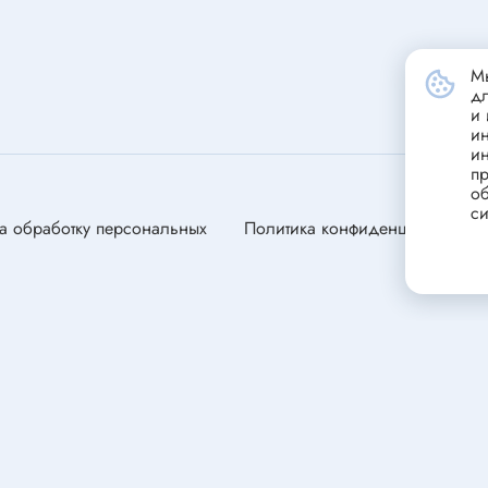
станавливающиеся
Портативные зарядные устрой
(powerbank)
ники
Стабилизатор напряжения
Мы
д
переменного тока
и 
Зарядные устройства для сви
ели
и
и
аккумуляторов
пр
ли
об
си
ля электродвигателей
а обработку персональных
Политика конфиденциальности
оторы