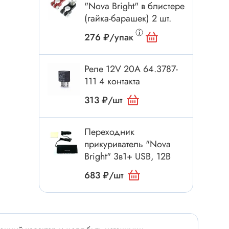
Электроинструмент
"Nova Bright" в блистере
(гайка-барашек) 2 шт.
Аксессуары для инструмента
Слесарный инструмент
276 ₽/упак
Сверло
Измерительный инструмент
Реле 12V 20А 64.3787-
111 4 контакта
Набор инструмента
313 ₽/шт
Отвёртка с насадками
Ящик, органайзер
Переходник
Пинцет, зажим
прикуриватель "Nova
Набор отвёрток
Bright" 3в1+ USB, 12В
Оптическое приспособление
683 ₽/шт
Специальный инструмент
Расходные материалы
сти