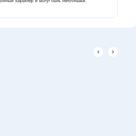
нный характер и могут быть неточными.
Паяльное оборудование
Комплектующие к паяльному
офеварок
оборудованию
 техники
Паяльник
Материал для пайки
Вспомогательное оборудование
шин
Паяльная станция
Держатель для плат
Ультразвуковая ванна
Паяльная ванна
Оловоотсос
Припой
Подставка для паяльника