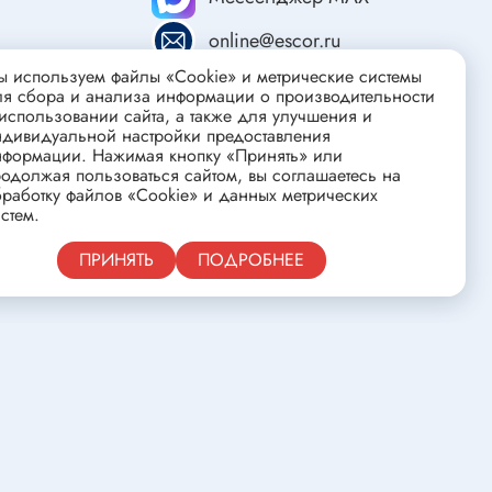
ства
Клеевые стержни
online@escor.ru
Масла и смазки
 используем файлы «Cookie» и метрические системы
Скоба для гофротрубы
ля сбора и анализа информации о производительности
Лента
использовании сайта, а также для улучшения и
нцовых
ндивидуальной настройки предоставления
Средства для изготовления печатных
нформации. Нажимая кнопку «Принять» или
одолжая пользоваться сайтом, вы соглашаетесь на
плат
работку файлов «Cookie» и данных метрических
стем.
Публичная оферта
ПРИНЯТЬ
ПОДРОБНЕЕ