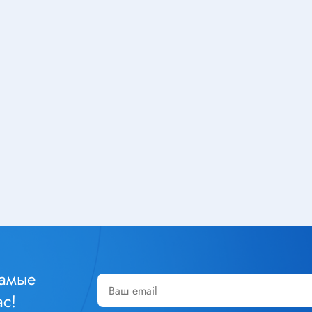
Тюнеры
лючатели
Шлейфы
чатели клавишные
Радиолампы
тактовые
чатели кнопочные
ры
Кабельная продукция
чатели для
Силовой кабель
инструмента
Стяжка кабельная
уры
Монтажный провод
чатели сетевые
Акустический кабель
чатели движковые
Шнур соединительный
чатели DIP
Площадка под стяжку
реключатели
Кабель плоский, шлейф
чатели поворотные
самые
Коаксиальный кабель
чатели галетные
с!
Крепеж