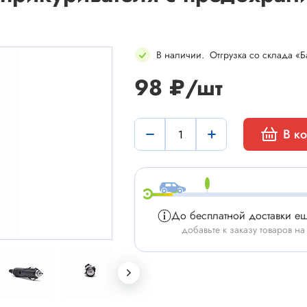
В наличии
.
Отгрузка со склада «Б
98 ₽/шт
мы
Установочные изделия
В к
 типа "крокодил"
Батарейные отсеки
 штырьевые
Втулки проходные, фиксаторы
и для микросхем
Корпуса для электронной тех
 сетевого питания
Модули Пельтье
До бесплатной доставки е
ы промышленные
Охладители
добавьте к заказу товаров на
 герметичные
Преобразователи DC-DC / A
 питания штырьковые
Ручки приборные, колпачки
 питания низковольтные
Стойки для печатных плат