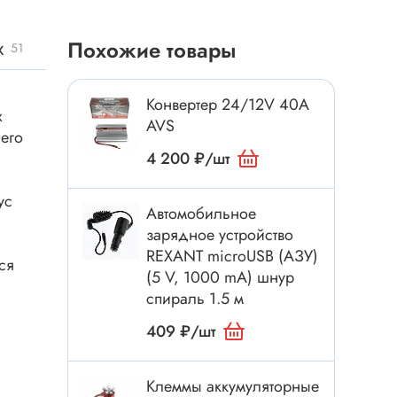
Токовые клещи
Анемометры
х
Похожие товары
51
Мультиметры
Измеритель расстояния
Конвертер 24/12V 40A
х
Прибор
AVS
 его
4 200 ₽/шт
Инструмент
ус
Автомобильное
Бокорезы
зарядное устройство
REXANT microUSB (АЗУ)
Отвёртка
ся
(5 V, 1000 mA) шнур
Обжим, зачистка
спираль 1.5 м
Микродрели, насадки
409 ₽/шт
ти
Нож, скальпель
Плоскогубцы, круглогубцы
Клеммы аккумуляторные