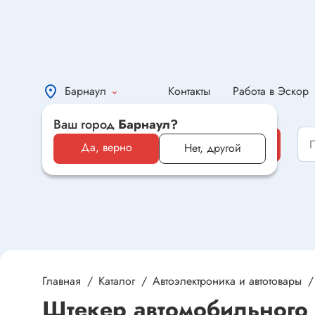
Барнаул
Контакты
Работа в Эскор
Ваш город
Барнаул?
Каталог
Каталог
Да, верно
Нет, другой
Электронные компоненты и
оборудование
Светотехника и электрика
Автомобильная электроника и
автотовары
Главная
Каталог
Автоэлектроника и автотовары
Штекер автомобильного 