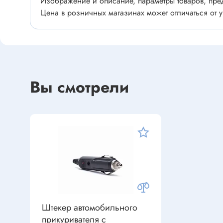
Изображение и описание, параметры товаров, пред
Устройства индикации
Клеммы
Цена в розничных магазинах может отличаться от у
Фоточувствительные элементы
Клеммы 
Клеммы 
Клеммы 
Датчики
Наконеч
Вы смотрели
Давления
Клеммы 
Магниточувствительные
Наклона
Венти
Оптические
Энкодеры
Вентиля
Вентиля
Решетки
Резисторы
Штекер автомобильного
Резисторы выводные
прикуривателя с