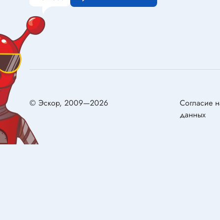
Конденсаторы металлобумажные
самовос
Ионисторы
Разряд
Конденсаторы электролитические с
низким импедансом
Двигат
Двигате
Реле
Щётки д
© Эскор, 2009—2026
Согласие н
Реле электромагнитные
Сервом
данных
Колодки для реле
Герконы
Реле твердотельные