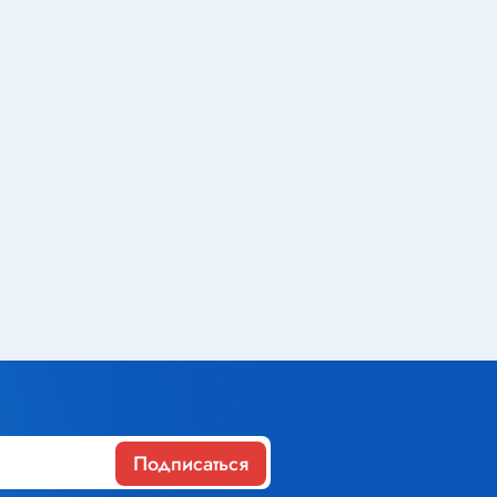
Газовое оборудование
Горелки
Газовые баллоны
Паяльник газовый
Средства индивидуальной
защиты
Расходные материалы
Термоусадочная трубка
Контактные макетные платы
Подписаться
Изолента