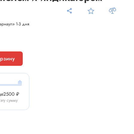
арнаул» 1-3 дня
Измерительные приборы
орзину
Мультиметр
Пробники, тестеры
ники
Измеритель уровня шума
Измеритель температуры
ще
2500 ₽
Аксессуары для приборов
 эту сумму
C-DC
Тахометр
Осциллограф
Измеритель освещенности