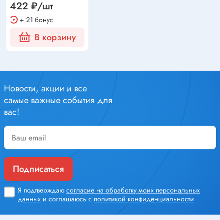
422 ₽/шт
+ 21 бонус
В корзину
Новости, акции и все
самые важные события для
вас!
Подписаться
Я подтверждаю
согласие на обработку моих персональных
данных
и соглашаюсь с
политикой конфиденциальности