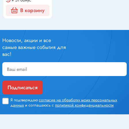
+ 51 бонус
В корзину
Новости, акции и все
самые важные события для
вас!
Подписаться
Я подтверждаю
согласие на обработку моих персональных
данных
и соглашаюсь с
политикой конфиденциальности