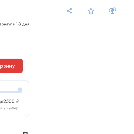
арнаул» 1-3 дня
Измерительные приборы
Мультиметр
орзину
Пробники, тестеры
ники
Измеритель уровня шума
Измеритель температуры
Аксессуары для приборов
ще
2500 ₽
C-DC
 эту сумму
Тахометр
Осциллограф
Измеритель освещенности