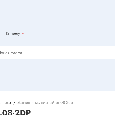
Клиенту
Как оформить
заказ
Доставка
Способы
оплаты
Написать
отзыв
атчики
Датчик индуктивный prl08-2dp
L08-2DP