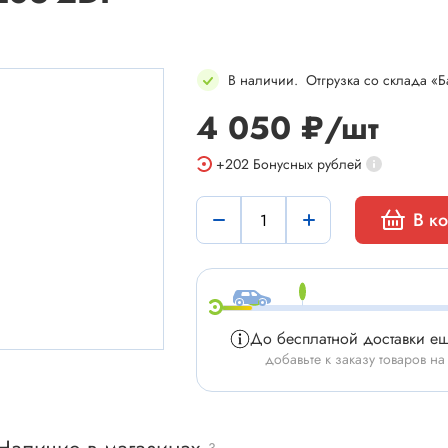
В наличии
.
Отгрузка со склада «Б
4 050 ₽/шт
мы
Установочные изделия
+202
Бонусных рублей
 типа "крокодил"
Батарейные отсеки
В к
 штырьевые
Втулки проходные, фиксаторы
и для микросхем
Корпуса для электронной тех
 сетевого питания
Модули Пельтье
ы промышленные
Охладители
До бесплатной доставки е
 герметичные
Преобразователи DC-DC / A
добавьте к заказу товаров на
 питания штырьковые
Ручки приборные, колпачки
 питания низковольтные
Стойки для печатных плат