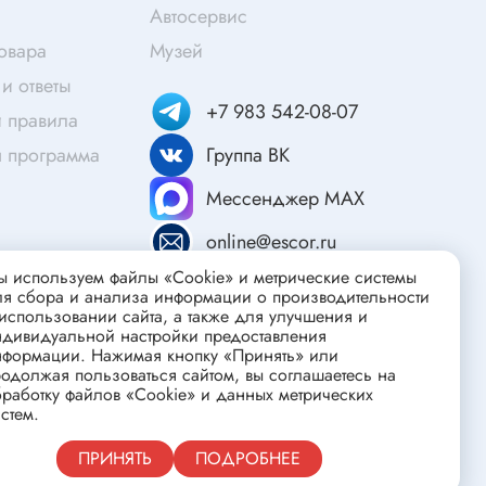
Скотч
Автосервис
Защитные средства
товара
Музей
Клей
и ответы
+7 983 542-08-07
Очищающие средства
 правила
Текстолит
я программа
Группа ВК
Труба гофрированная
Мессенджер MAX
ты
Химия для электроники
online@escor.ru
Токопроводящие материалы
 используем файлы «Cookie» и метрические системы
Средства для заморозки и продувки
ля сбора и анализа информации о производительности
использовании сайта, а также для улучшения и
Крепежные элементы
ндивидуальной настройки предоставления
нформации. Нажимая кнопку «Принять» или
Трубка силиконовая
одолжая пользоваться сайтом, вы соглашаетесь на
Втулки, подложки
работку файлов «Cookie» и данных метрических
стем.
Печатные макетные платы
атор
Публичная оферта
ПРИНЯТЬ
ПОДРОБНЕЕ
Тепловодящие материалы