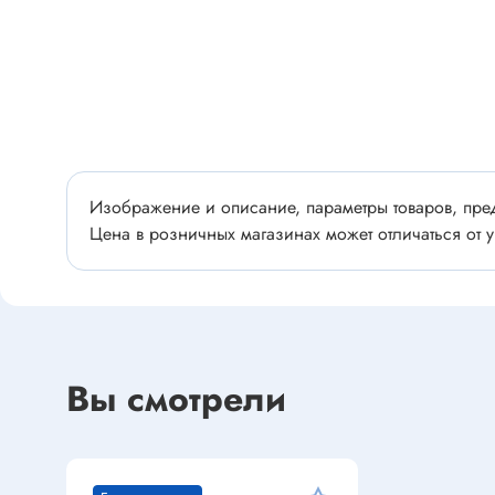
Разъёмы
Стабилитроны отечественные
Разъёмы
Разъём
Разъём
Тиристоры, симисторы
Разъёмы
Тиристоры
Зажимы 
Симисторы
Изображение и описание, параметры товаров, пред
Разъёмы
Динисторы
Цена в розничных магазинах может отличаться от у
Разъёмы
Тиристоры силовые
Клеммни
Симисторы силовые
Разъём
отечест
Вы смотрели
Оптоэлектроника
Клемм
Оптопары
Светодиоды
Втулки 