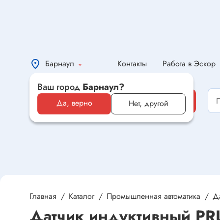
Барнаул
Контакты
Работа в Эскор
Ваш город
Барнаул?
Каталог
Каталог
Да, верно
Нет, другой
Электронные компоненты и
оборудование
Светотехника и электрика
Автомобильная электроника и
автотовары
Главная
Каталог
Промышленная автоматика
Д
Датчик индуктивный PR