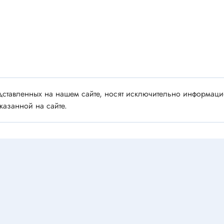
 аудио/видео
Импортные
 XLR
Отечественные
ы FDC
ы RCA
Резонаторы, фильтры
 для RC моделей
Генераторы
акустические
ставленных на нашем сайте, носят исключительно информацио
Резонаторы
 DIN
казанной на сайте.
Фильтры
 IEEE
ки безвинтовые, нажимные
Магниты, сердечники и
ы промышленные
аксессуары
венные
Комплектующие и запча
ы, наконечники
для ремонта
(гильзы) соединительные