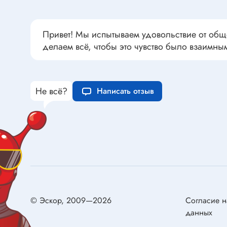
Переклю
Конденсаторы пусковые в
антиван
прямоугольном корпусе
Привет! Мы испытываем удовольствие от общ
Конденсаторы керамические
делаем всё, чтобы это чувство было взаимны
низковольтные
Устрой
Конденсаторы керамические ЧИП
Вставки
Конденсаторы электролитические
Не всё?
Написать отзыв
Термоста
неполярные
Термопр
Конденсаторы оксидно-
полупроводниковые
Брейке
Конденсаторы электролитические
Термост
SMD
Предохр
Конденсаторы переменные
Держате
Конденсаторы керамические
Предохр
высоковольтные
© Эскор, 2009—2026
Согласие н
монтажа
данных
Конденсаторы танталовые
Предохр