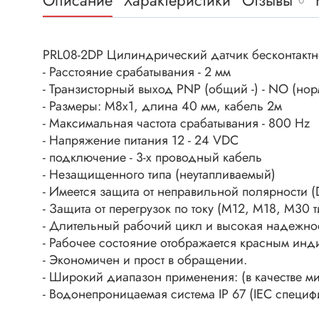
Описание
Характеристики
Отзывы
0
Клеммни
DC интеллектуальные ключи
Скотчло
Транзисторы отечественные
Клеммн
PRL08-2DP Цилиндрический датчик бесконтактног
- Расстояние срабатывания - 2 мм
Разъёмы
- Транзисторный выход PNP (общий -) - NO (но
Диоды
Разъёмы
- Размеры: М8х1, длина 40 мм, кабель 2м
Разъёмы
- Максимальная частота срабатывания - 800 Hz
Диодные мосты
высокоч
- Напряжение питания 12 - 24 VDC
Диоды защитные
- подключение - 3-х проводный кабель
Разъёмы
Диоды быстродействующие
- Незащищенного типа (неутапливаемый)
Клеммн
- Имеется защита от неправильной полярности 
Диоды Шоттки
Разъём
- Защита от перегрузок по току (М12, М18, М30 т
Диоды выпрямительные
- Длительный рабочий цикл и высокая надежнос
Разъёмы
Стабилитроны
- Рабочее состояние отображается красным инд
Разъём
- Экономичен и прост в обращении.
Варикапы
Разъёмы
- Широкий диапазон применения: (в качестве ми
Диоды отечественные
- Водонепроницаемая система IP 67 (IEC специф
Разъёмы
Диоды силовые