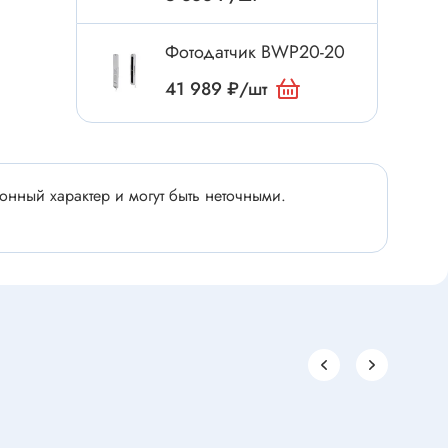
Электроинструмент
Аксессуары для инструмента
Фотодатчик BWP20-20
Слесарный инструмент
41 989 ₽/шт
Сверло
Измерительный инструмент
Набор инструмента
нный характер и могут быть неточными.
Отвёртка с насадками
Ящик, органайзер
Пинцет, зажим
Набор отвёрток
Оптическое приспособление
Специальный инструмент
Расходные материалы
сти