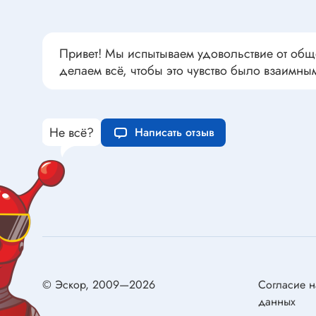
Переклю
Конденсаторы пусковые в
антиван
прямоугольном корпусе
Привет! Мы испытываем удовольствие от общ
Конденсаторы керамические
делаем всё, чтобы это чувство было взаимны
низковольтные
Устрой
Конденсаторы керамические ЧИП
Вставки
Конденсаторы электролитические
Термоста
Не всё?
Написать отзыв
неполярные
Термопр
Конденсаторы оксидно-
полупроводниковые
Брейке
Конденсаторы электролитические
Термост
SMD
Предохр
Конденсаторы переменные
Держате
Конденсаторы керамические
Предохр
высоковольтные
монтажа
© Эскор, 2009—2026
Согласие н
Конденсаторы танталовые
данных
Предохр