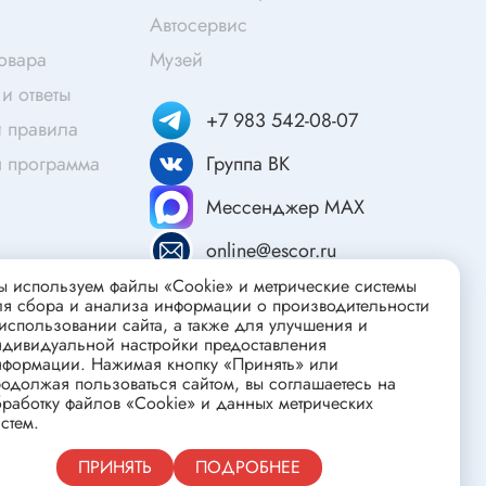
Скотч
Автосервис
Защитные средства
товара
Музей
Клей
и ответы
Очищающие средства
+7 983 542-08-07
 правила
Текстолит
я программа
Группа ВК
Труба гофрированная
ты
Мессенджер MAX
Химия для электроники
online@escor.ru
Токопроводящие материалы
 используем файлы «Cookie» и метрические системы
Средства для заморозки и продувки
ля сбора и анализа информации о производительности
Крепежные элементы
использовании сайта, а также для улучшения и
ндивидуальной настройки предоставления
Трубка силиконовая
нформации. Нажимая кнопку «Принять» или
одолжая пользоваться сайтом, вы соглашаетесь на
Втулки, подложки
работку файлов «Cookie» и данных метрических
стем.
Печатные макетные платы
атор
Тепловодящие материалы
Публичная оферта
ПРИНЯТЬ
ПОДРОБНЕЕ