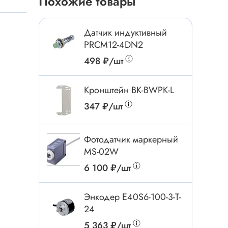
Похожие товары
Токовые клещи
Анемометры
Датчик индуктивный
Мультиметры
PRCM12-4DN2
Измеритель расстояния
498 ₽/шт
Прибор
Кронштейн BK-BWPK-L
347 ₽/шт
Инструмент
Бокорезы
Фотодатчик маркерный
Отвёртка
MS-02W
Обжим, зачистка
6 100 ₽/шт
Микродрели, насадки
ти
Энкодер E40S6-100-3-T-
Нож, скальпель
24
Плоскогубцы, круглогубцы
5 363 ₽/шт