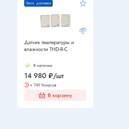
Устройства индикации
Бесп. доставка
Клеммы
Фоточувствительные элементы
Клеммы 
Клеммы 
Клеммы 
Датчики
Датчик температуры и
Наконеч
Давления
влажности THD-R-C
Клеммы 
Магниточувствительные
В наличии
Наклона
14 980 ₽/шт
Венти
Оптические
Энкодеры
+ 749 бонусов
Вентиля
В корзину
Вентиля
Решетки
Резисторы
Резисторы выводные