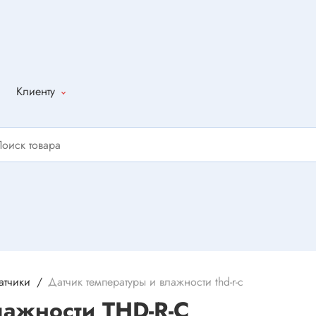
Клиенту
Как оформить
заказ
Доставка
Способы
оплаты
Написать
отзыв
атчики
Датчик температуры и влажности thd-r-c
лажности THD-R-C