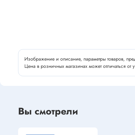
Разъёмы
Стабилитроны отечественные
Разъёмы
Разъём
Разъём
Тиристоры, симисторы
Разъёмы
Тиристоры
Зажимы 
Симисторы
Разъёмы
Изображение и описание, параметры товаров, пред
Динисторы
Цена в розничных магазинах может отличаться от у
Разъёмы
Тиристоры силовые
Клеммни
Симисторы силовые
Разъём
отечест
Оптоэлектроника
Вы смотрели
Клемм
Оптопары
Светодиоды
Втулки 