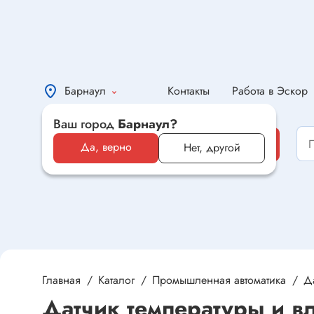
Барнаул
Контакты
Работа в Эскор
Ваш город
Барнаул?
Каталог
Каталог
Да, верно
Нет, другой
Электронные компоненты и
оборудование
Светотехника и электрика
Автомобильная электроника и
автотовары
Главная
Каталог
Промышленная автоматика
Д
Датчик температуры и в