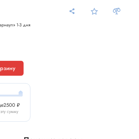
арнаул» 1-3 дня
Измерительные приборы
Мультиметр
орзину
Пробники, тестеры
ники
Измеритель уровня шума
Измеритель температуры
Аксессуары для приборов
ще
2500 ₽
C-DC
 эту сумму
Тахометр
Осциллограф
Измеритель освещенности