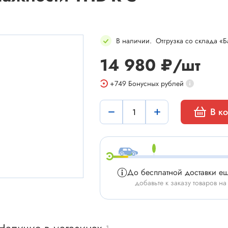
В наличии
.
Отгрузка со склада «Б
14 980 ₽/шт
мы
Установочные изделия
+749
Бонусных рублей
 типа "крокодил"
Батарейные отсеки
В к
 штырьевые
Втулки проходные, фиксаторы
и для микросхем
Корпуса для электронной тех
 сетевого питания
Модули Пельтье
ы промышленные
Охладители
До бесплатной доставки е
 герметичные
Преобразователи DC-DC / A
добавьте к заказу товаров на
 питания штырьковые
Ручки приборные, колпачки
 питания низковольтные
Стойки для печатных плат