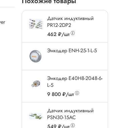
Похожие товары
Токовые клещи
Анемометры
Датчик индуктивный
Мультиметры
ver
PR12-2DP2
Измеритель расстояния
462 ₽/шт
Прибор
Энкодер ENH-25-1-L-5
Инструмент
Бокорезы
Энкодер E40H8-2048-6-
Отвёртка
L-5
Обжим, зачистка
9 800 ₽/шт
Микродрели, насадки
ти
Датчик индуктивный
Нож, скальпель
PSN30-15AC
Плоскогубцы, круглогубцы
549 ₽/шт