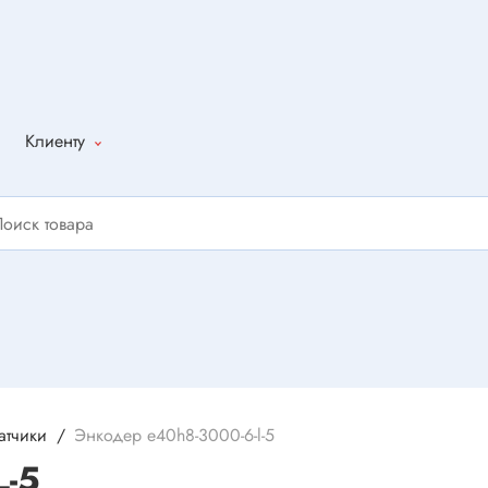
Клиенту
Как оформить
заказ
Доставка
Способы
оплаты
Написать
отзыв
атчики
Энкодер e40h8-3000-6-l-5
L-5