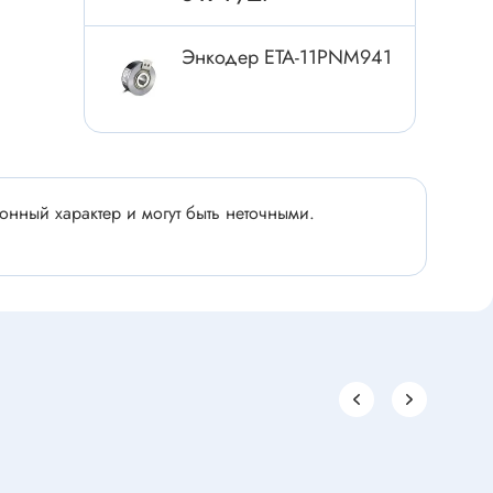
Электроинструмент
Аксессуары для инструмента
Энкодер ETA-11PNM941
Слесарный инструмент
Сверло
Измерительный инструмент
Набор инструмента
нный характер и могут быть неточными.
Отвёртка с насадками
Ящик, органайзер
Пинцет, зажим
Набор отвёрток
Оптическое приспособление
Специальный инструмент
Расходные материалы
сти