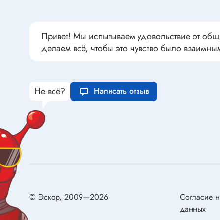
Переклю
Конденсаторы пусковые в
антиван
прямоугольном корпусе
Привет! Мы испытываем удовольствие от общ
Конденсаторы керамические
делаем всё, чтобы это чувство было взаимны
низковольтные
Устрой
Конденсаторы керамические ЧИП
Вставки
Конденсаторы электролитические
Не всё?
Термоста
Написать отзыв
неполярные
Термопр
Конденсаторы оксидно-
полупроводниковые
Брейке
Конденсаторы электролитические
Термост
SMD
Предохр
Конденсаторы переменные
Держате
Конденсаторы керамические
Предохр
высоковольтные
монтажа
© Эскор, 2009—2026
Согласие н
Конденсаторы танталовые
данных
Предохр