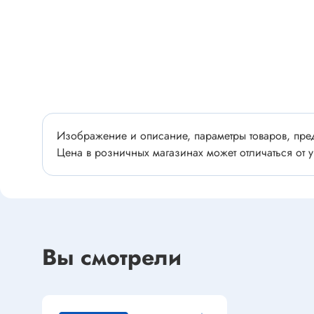
Разъёмы
Стабилитроны отечественные
Разъёмы
Разъём
Разъём
Тиристоры, симисторы
Разъёмы
Тиристоры
Зажимы 
Симисторы
Разъёмы
Изображение и описание, параметры товаров, пред
Динисторы
Цена в розничных магазинах может отличаться от у
Разъёмы
Тиристоры силовые
Клеммни
Симисторы силовые
Разъём
отечест
Оптоэлектроника
Вы смотрели
Клемм
Оптопары
Светодиоды
Втулки 