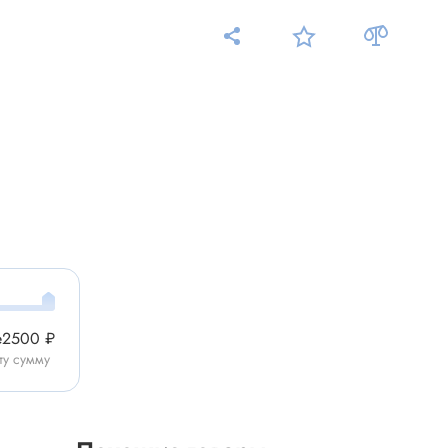
Измерительные приборы
Мультиметр
Пробники, тестеры
ники
Измеритель уровня шума
Измеритель температуры
Аксессуары для приборов
е
2500 ₽
C-DC
ту сумму
Тахометр
Осциллограф
Измеритель освещенности