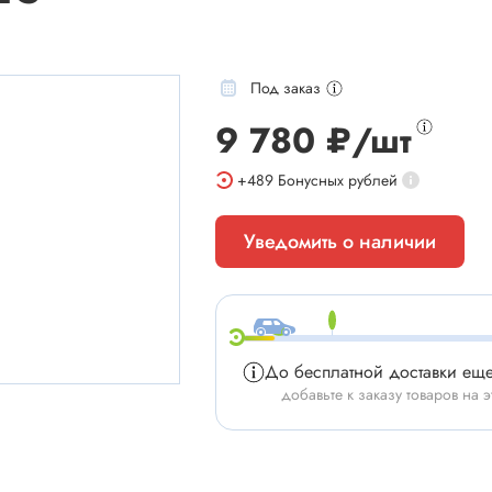
Под заказ
9 780 ₽/шт
мы
Установочные изделия
+489
Бонусных рублей
 типа "крокодил"
Батарейные отсеки
Уведомить о наличии
 штырьевые
Втулки проходные, фиксаторы
и для микросхем
Корпуса для электронной тех
 сетевого питания
Модули Пельтье
ы промышленные
Охладители
До бесплатной доставки ещ
 герметичные
Преобразователи DC-DC / A
добавьте к заказу товаров на э
 питания штырьковые
Ручки приборные, колпачки
 питания низковольтные
Стойки для печатных плат