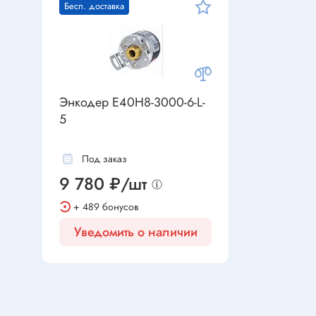
Бесп. доставка
Устройства индикации
Клеммы
Фоточувствительные элементы
Клеммы 
Клеммы 
Клеммы 
Датчики
Энкодер E40H8-3000-6-L-
Наконеч
Давления
5
Клеммы 
Магниточувствительные
Под заказ
Наклона
9 780 ₽/шт
Венти
Оптические
Энкодеры
+ 489 бонусов
Вентиля
Уведомить о наличии
Вентиля
Решетки
Резисторы
Резисторы выводные