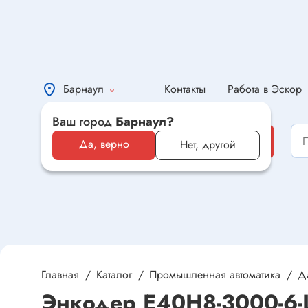
Барнаул
Контакты
Работа в Эскор
Ваш город
Барнаул?
Каталог
Каталог
Да, верно
Нет, другой
Электронные компоненты и
оборудование
Светотехника и электрика
Автомобильная электроника и
автотовары
Главная
Каталог
Промышленная автоматика
Д
Энкодер E40H8-3000-6-