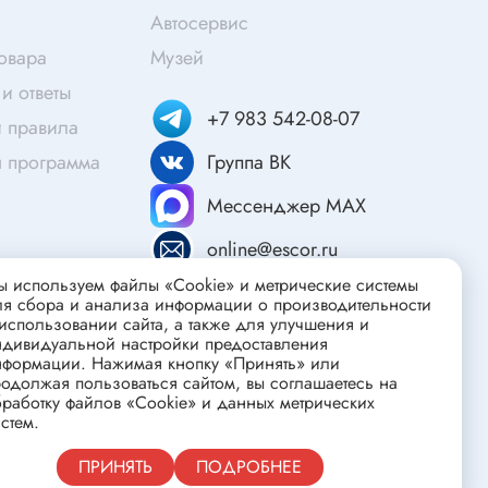
Скотч
Автосервис
Защитные средства
товара
Музей
Клей
и ответы
Очищающие средства
+7 983 542-08-07
 правила
Текстолит
я программа
Группа ВК
Труба гофрированная
ты
Мессенджер MAX
Химия для электроники
online@escor.ru
Токопроводящие материалы
 используем файлы «Cookie» и метрические системы
Средства для заморозки и продувки
ля сбора и анализа информации о производительности
Крепежные элементы
использовании сайта, а также для улучшения и
ндивидуальной настройки предоставления
Трубка силиконовая
нформации. Нажимая кнопку «Принять» или
одолжая пользоваться сайтом, вы соглашаетесь на
Втулки, подложки
работку файлов «Cookie» и данных метрических
стем.
Печатные макетные платы
атор
Тепловодящие материалы
Публичная оферта
ПРИНЯТЬ
ПОДРОБНЕЕ