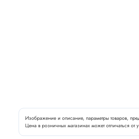
Разъёмы
Стабилитроны отечественные
Разъёмы
Разъём
Разъём
Тиристоры, симисторы
Разъёмы
Тиристоры
Зажимы 
Симисторы
Разъёмы
Динисторы
Разъёмы
Тиристоры силовые
Клеммни
Симисторы силовые
Разъём
отечест
Оптоэлектроника
Изображение и описание, параметры товаров, пред
Клемм
Оптопары
Цена в розничных магазинах может отличаться от у
Светодиоды
Втулки 