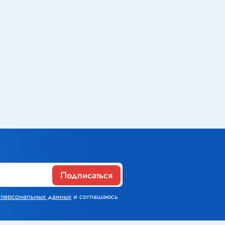
Газовое оборудование
Горелки
Газовые баллоны
Паяльник газовый
Средства индивидуальной
защиты
Расходные материалы
Подписаться
Термоусадочная трубка
х персональных данных
Контактные макетные платы
и соглашаюсь
Изолента