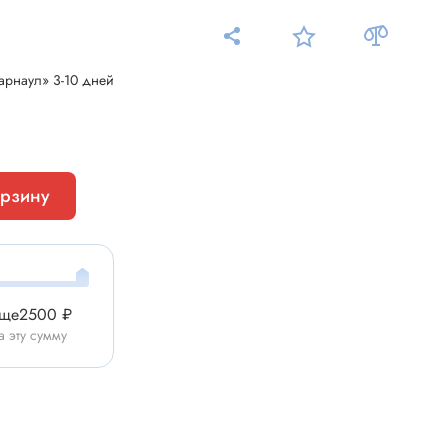
арнаул» 3-10 дней
Измерительные приборы
орзину
Мультиметр
Пробники, тестеры
ники
Измеритель уровня шума
Измеритель температуры
еще
2500 ₽
Аксессуары для приборов
а эту сумму
C-DC
Тахометр
Осциллограф
Измеритель освещенности