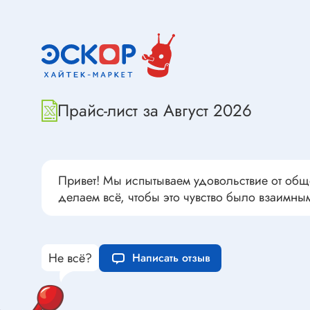
Переклю
Конденсаторы пусковые в
антиван
прямоугольном корпусе
Конденсаторы керамические
низковольтные
Устрой
Конденсаторы керамические ЧИП
Вставки
Прайс-лист за Август 2026
Конденсаторы электролитические
Термоста
неполярные
Термопр
Конденсаторы оксидно-
полупроводниковые
Брейке
Привет! Мы испытываем удовольствие от общ
Конденсаторы электролитические
Термост
делаем всё, чтобы это чувство было взаимны
SMD
Предохр
Конденсаторы переменные
Держате
Конденсаторы керамические
Не всё?
Написать отзыв
Предохр
высоковольтные
монтажа
Конденсаторы танталовые
Предохр