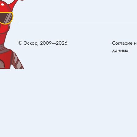
Конденсаторы металлобумажные
самовос
Ионисторы
Разряд
Конденсаторы электролитические с
низким импедансом
Двигат
© Эскор, 2009—2026
Согласие н
данных
Двигате
Реле
Щётки д
Реле электромагнитные
Сервом
Колодки для реле
Герконы
Реле твердотельные