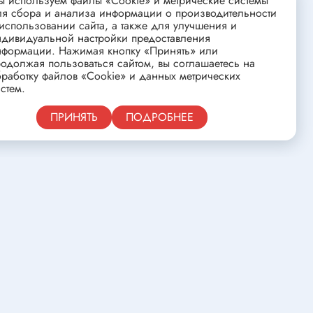
 используем файлы «Cookie» и метрические системы
ства
Клеевые стержни
ля сбора и анализа информации о производительности
использовании сайта, а также для улучшения и
Масла и смазки
ндивидуальной настройки предоставления
нформации. Нажимая кнопку «Принять» или
Скоба для гофротрубы
одолжая пользоваться сайтом, вы соглашаетесь на
Лента
работку файлов «Cookie» и данных метрических
нцовых
стем.
Средства для изготовления печатных
плат
Публичная оферта
ПРИНЯТЬ
ПОДРОБНЕЕ