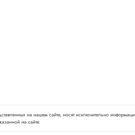
 аудио/видео
Импортные
 XLR
Отечественные
ы FDC
ы RCA
Резонаторы, фильтры
 для RC моделей
Генераторы
акустические
Резонаторы
 DIN
Фильтры
 IEEE
ки безвинтовые, нажимные
Магниты, сердечники и
ы промышленные
аксессуары
венные
ставленных на нашем сайте, носят исключительно информацио
Комплектующие и запча
ы, наконечники
казанной на сайте.
для ремонта
(гильзы) соединительные