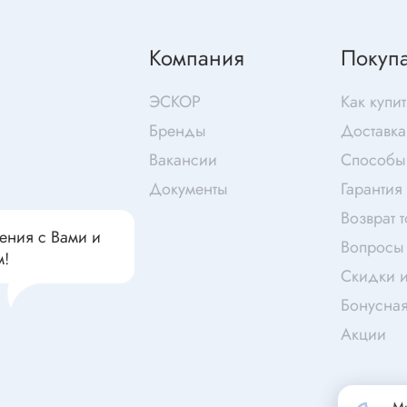
чатели кнопочные
дальные
Витая пара
Компания
Покуп
Переходник
Телефонный кабель
ства защиты
ЭСКОР
Как купит
Бандажи
Бренды
Доставка
 плавкие
Вакансии
Способы
ты
Аккумуляторы и элемен
Документы
Гарантия
питания
едохранители
Возврат 
ры
ения с Вами и
Вопросы 
аты регулируемые
м!
Источники питания
Скидки и
анители интегральные
Бонусна
Зарядное устройство
ли предохранителя
Акции
Лабораторный блок питания
анители для поверхностного
Лабораторный автотрансформ
(ЛАТР)
анители