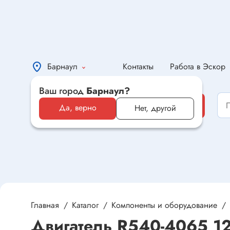
Барнаул
Контакты
Работа в Эскор
Ваш город
Барнаул?
Каталог
Каталог
Да, верно
Нет, другой
Электронные компоненты и
оборудование
Светотехника и электрика
Автомобильная электроника и
автотовары
Главная
Каталог
Компоненты и оборудование
Двигатель R540-4065 1