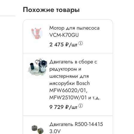
Токовые клещи
Похожие товары
Анемометры
Мультиметры
Мотор для пылесоса
Измеритель расстояния
VCM-K70GU
Прибор
2 475 ₽/шт
Двигатель в сборе с
Инструмент
редуктором и
шестернями для
Бокорезы
мясорубки Bosch
Отвёртка
MFW66020/01,
Обжим, зачистка
MFW2510W/01 и т.д.
Микродрели, насадки
9 729 ₽/шт
ти
Нож, скальпель
Двигатель R500-14415
Плоскогубцы, круглогубцы
3.0V