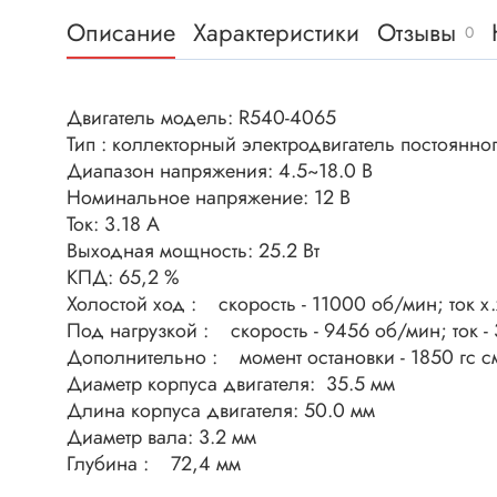
Клеммни
DC интеллектуальные ключи
Описание
Характеристики
Отзывы
0
Скотчло
Транзисторы отечественные
Клеммн
Двигатель модель: R540-4065
Разъёмы
Тип : коллекторный электродвигатель постоянног
Диоды
Разъёмы
Диапазон напряжения: 4.5~18.0 В
Разъёмы
Номинальное напряжение: 12 В
Диодные мосты
высокоч
Ток: 3.18 А
Диоды защитные
Выходная мощность: 25.2 Вт
Разъёмы
Диоды быстродействующие
КПД: 65,2 %
Клеммн
Холостой ход : скорость - 11000 об/мин; ток х.х
Диоды Шоттки
Разъём
Под нагрузкой : скорость - 9456 об/мин; ток - 
Диоды выпрямительные
Дополнительно : момент остановки - 1850 гc см;
Разъёмы
Стабилитроны
Диаметр корпуса двигателя: 35.5 мм
Разъём
Длина корпуса двигателя: 50.0 мм
Варикапы
Разъёмы
Диаметр вала: 3.2 мм
Диоды отечественные
Глубина : 72,4 мм
Разъёмы
Диоды силовые