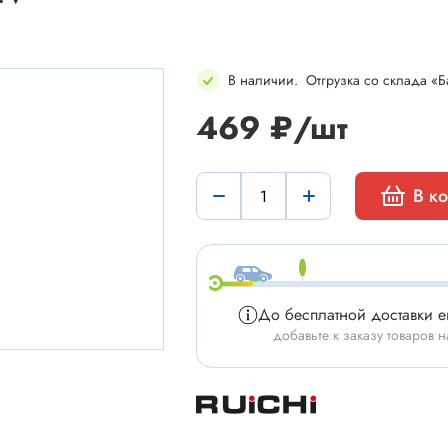
В наличии
.
Отгрузка со склада «Б
469 ₽/шт
мы
Установочные изделия
В к
 типа "крокодил"
Батарейные отсеки
 штырьевые
Втулки проходные, фиксаторы
и для микросхем
Корпуса для электронной тех
 сетевого питания
Модули Пельтье
До бесплатной доставки 
ы промышленные
Охладители
добавьте к заказу товаров н
 герметичные
Преобразователи DC-DC / A
 питания штырьковые
Ручки приборные, колпачки
 питания низковольтные
Стойки для печатных плат