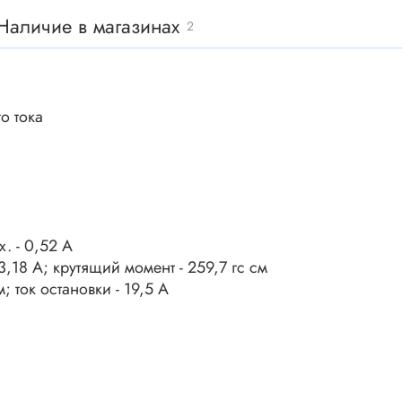
ки винтовые
Наличие в магазинах
2
ки
Акустика
ики разъёмные
Динамики
 аудио Jack
о тока
Звукоизлучатели
 высокочастотные
Мегафоны
 переходники
астотные
Микрофоны
 D-SUB
Рупорные громкоговорители
ики барьерные
. - 0,52 А
ы BANAN
Трансформаторы
3,18 А; крутящий момент - 259,7 гс cм
 ток остановки - 19,5 А
 IDC
ы USB
Дроссели, индуктивнос
 переходники аудио/видео
 DIN.miniDIN, ОНЦ
SMD-исполнения