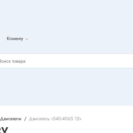
Клиенту
Как оформить
заказ
Доставка
Способы
оплаты
Написать
отзыв
Двигатели
Двигатель r540-4065 12v
2V