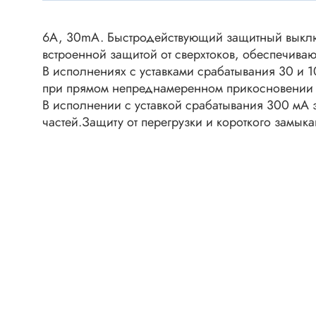
Клеммни
DC интеллектуальные ключи
Скотчло
6А, 30mA. Быстродействующий защитный выклю
Транзисторы отечественные
Клеммн
встроенной защитой от сверхтоков, обеспечиваю
В исполнениях с уставками срабатывания 30 и 
Разъёмы
при прямом непреднамеренном прикосновении 
Диоды
Разъёмы
В исполнении с уставкой срабатывания 300 мА 
Разъёмы
частей.Защиту от перегрузки и короткого замыка
Диодные мосты
высокоч
Диоды защитные
Разъёмы
Диоды быстродействующие
Клеммн
Диоды Шоттки
Разъём
Диоды выпрямительные
Разъёмы
Стабилитроны
Разъём
Варикапы
Разъёмы
Диоды отечественные
Разъёмы
Диоды силовые