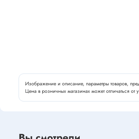
Разъёмы
Стабилитроны отечественные
Разъёмы
Разъём
Разъём
Тиристоры, симисторы
Разъёмы
Тиристоры
Зажимы 
Симисторы
Разъёмы
Динисторы
Разъёмы
Тиристоры силовые
Клеммни
Изображение и описание, параметры товаров, пред
Симисторы силовые
Разъём
Цена в розничных магазинах может отличаться от у
отечест
Оптоэлектроника
Клемм
Оптопары
Светодиоды
Вы смотрели
Втулки 