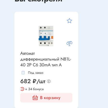
Устройства индикации
Клеммы
Фоточувствительные элементы
Клеммы 
Клеммы 
Клеммы 
Датчики
Наконеч
Давления
Клеммы 
Магниточувствительные
Автомат
Наклона
дифференциальный NB1L-
Венти
Оптические
40 2P C6 30mA тип A
Энкодеры
Под заказ
Вентиля
682 ₽/шт
Вентиля
Решетки
+ 34 бонуса
Резисторы
В корзину
Резисторы выводные