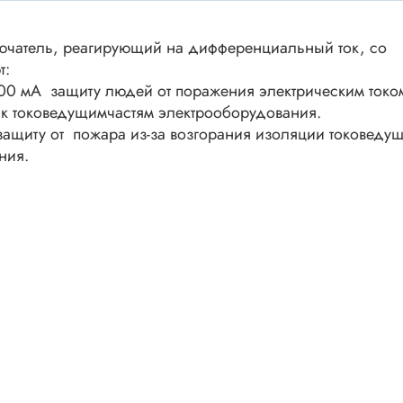
ки винтовые
ки
чатель, реагирующий на дифференциальный ток, со
Акустика
ики разъёмные
т:
100 мА защиту людей от поражения электрическим токо
Динамики
 аудио Jack
к токоведущимчастям электрооборудования.
Звукоизлучатели
 высокочастотные
защиту от пожара из-за возгорания изоляции токоведу
Мегафоны
 переходники
ния.
астотные
Микрофоны
 D-SUB
Рупорные громкоговорители
ики барьерные
ы BANAN
Трансформаторы
 IDC
ы USB
Дроссели, индуктивнос
 переходники аудио/видео
 DIN.miniDIN, ОНЦ
SMD-исполнения