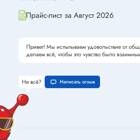
Переклю
Конденсаторы пусковые в
антиван
Прайс-лист за Август 2026
прямоугольном корпусе
Конденсаторы керамические
низковольтные
Устрой
Конденсаторы керамические ЧИП
Привет! Мы испытываем удовольствие от общ
Вставки
Конденсаторы электролитические
делаем всё, чтобы это чувство было взаимны
Термоста
неполярные
Термопр
Конденсаторы оксидно-
полупроводниковые
Брейке
Не всё?
Написать отзыв
Конденсаторы электролитические
Термост
SMD
Предохр
Конденсаторы переменные
Держате
Конденсаторы керамические
Предохр
высоковольтные
монтажа
Конденсаторы танталовые
Предохр