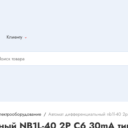
Клиенту
Как оформить
заказ
Доставка
Способы
оплаты
Написать
отзыв
лектрооборудование
Автомат дифференциальный nb1l-40 2p
ный NB1L-40 2P C6 30mA ти