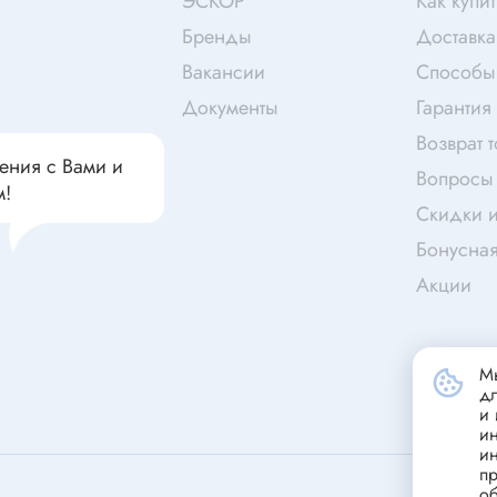
ЭСКОР
Как купит
чатели кнопочные
дальные
Витая пара
Бренды
Доставка
Переходник
Вакансии
Способы
Телефонный кабель
Документы
Гарантия
ства защиты
Бандажи
Возврат 
ения с Вами и
 плавкие
Вопросы 
м!
ты
Аккумуляторы и элемен
Скидки и
питания
едохранители
Бонусна
ры
Акции
аты регулируемые
Источники питания
анители интегральные
Зарядное устройство
Мы
ли предохранителя
д
Лабораторный блок питания
и 
анители для поверхностного
и
Лабораторный автотрансформ
и
(ЛАТР)
пр
анители
об