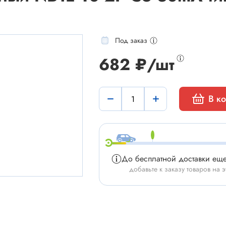
Под заказ
682 ₽/шт
мы
Установочные изделия
В к
 типа "крокодил"
Батарейные отсеки
 штырьевые
Втулки проходные, фиксаторы
и для микросхем
Корпуса для электронной тех
 сетевого питания
Модули Пельтье
До бесплатной доставки ещ
ы промышленные
Охладители
добавьте к заказу товаров на э
 герметичные
Преобразователи DC-DC / A
 питания штырьковые
Ручки приборные, колпачки
 питания низковольтные
Стойки для печатных плат