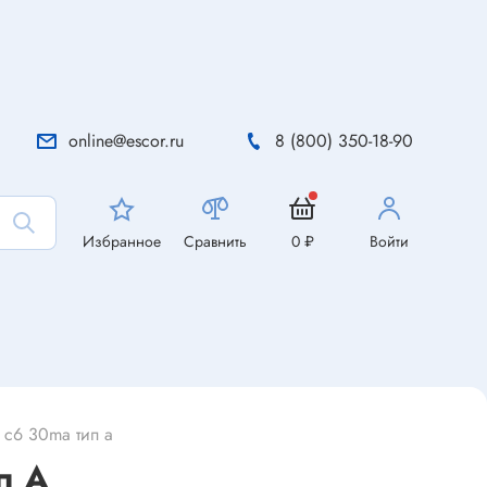
online@escor.ru
8 (800) 350-18-90
Избранное
Сравнить
0 ₽
Войти
 c6 30ma тип a
п A