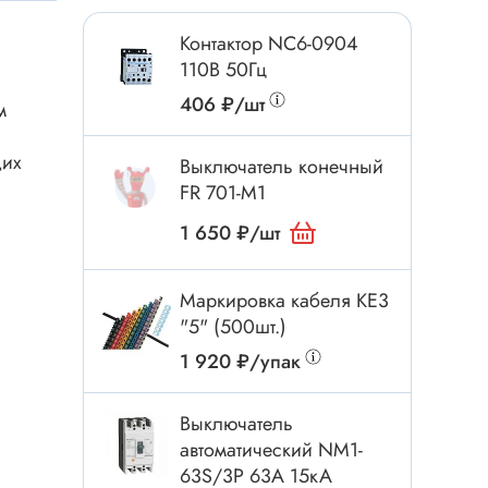
Токовые клещи
Контактор NC6-0904
Анемометры
110В 50Гц
Мультиметры
406 ₽/шт
м
Измеритель расстояния
Прибор
щих
Выключатель конечный
FR 701-M1
1 650 ₽/шт
Инструмент
Бокорезы
Маркировка кабеля KE3
Отвёртка
"5" (500шт.)
Обжим, зачистка
1 920 ₽/упак
Микродрели, насадки
ти
Выключатель
Нож, скальпель
автоматический NM1-
Плоскогубцы, круглогубцы
63S/3Р 63A 15кА