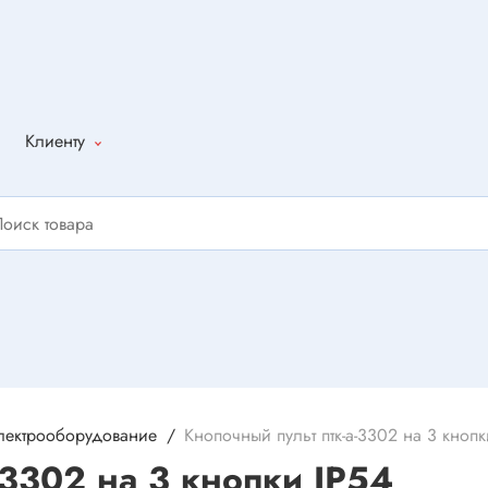
Клиенту
Как оформить
заказ
Доставка
Способы
оплаты
Написать
отзыв
лектрооборудование
Кнопочный пульт птк-а-3302 на 3 кнопк
3302 на 3 кнопки IP54