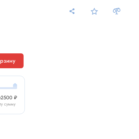
Измерительные приборы
орзину
Мультиметр
Пробники, тестеры
ники
Измеритель уровня шума
Измеритель температуры
е
2500 ₽
Аксессуары для приборов
ту сумму
C-DC
Тахометр
Осциллограф
Измеритель освещенности