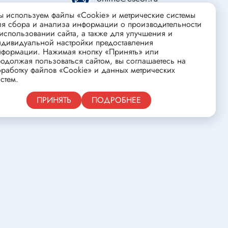
ства
Клеевые стержни
 используем файлы «Cookie» и метрические системы
Масла и смазки
ля сбора и анализа информации о производительности
использовании сайта, а также для улучшения и
Скоба для гофротрубы
ндивидуальной настройки предоставления
нформации. Нажимая кнопку «Принять» или
Лента
одолжая пользоваться сайтом, вы соглашаетесь на
нцовых
Средства для изготовления печатных
работку файлов «Cookie» и данных метрических
стем.
плат
Публичная оферта
ПРИНЯТЬ
ПОДРОБНЕЕ