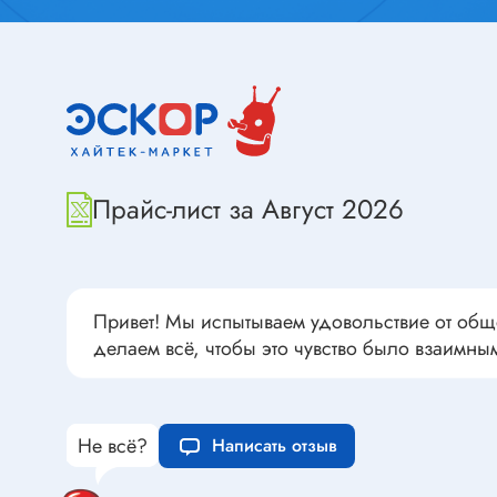
Переклю
Конденсаторы пусковые в
антиван
прямоугольном корпусе
Конденсаторы керамические
низковольтные
Устрой
Конденсаторы керамические ЧИП
Вставки
Конденсаторы электролитические
Прайс-лист за Август 2026
Термоста
неполярные
Термопр
Конденсаторы оксидно-
полупроводниковые
Брейке
Конденсаторы электролитические
Термост
Привет! Мы испытываем удовольствие от общ
SMD
делаем всё, чтобы это чувство было взаимны
Предохр
Конденсаторы переменные
Держате
Конденсаторы керамические
Предохр
высоковольтные
Не всё?
монтажа
Написать отзыв
Конденсаторы танталовые
Предохр