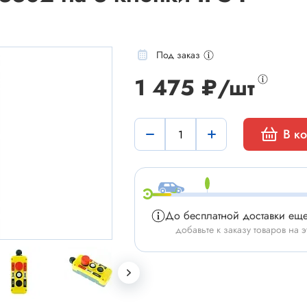
Под заказ
1 475 ₽/шт
мы
Установочные изделия
В к
 типа "крокодил"
Батарейные отсеки
 штырьевые
Втулки проходные, фиксаторы
и для микросхем
Корпуса для электронной тех
 сетевого питания
Модули Пельтье
До бесплатной доставки ещ
ы промышленные
Охладители
добавьте к заказу товаров на э
 герметичные
Преобразователи DC-DC / A
 питания штырьковые
Ручки приборные, колпачки
 питания низковольтные
Стойки для печатных плат