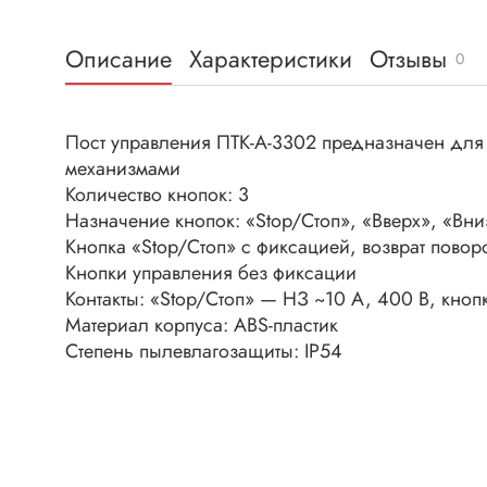
Клеммни
DC интеллектуальные ключи
Скотчло
Описание
Характеристики
Отзывы
Транзисторы отечественные
0
Клеммн
Разъёмы
Пост управления ПТК-А-3302 предназначен для
Диоды
Разъёмы
механизмами
Разъёмы
Количество кнопок: 3
Диодные мосты
высокоч
Назначение кнопок: «Stop/Стоп», «Вверх», «Вни
Диоды защитные
Разъёмы
Кнопка «Stop/Стоп» с фиксацией, возврат повор
Диоды быстродействующие
Кнопки управления без фиксации
Клеммн
Контакты: «Stop/Стоп» — НЗ ~10 А, 400 В, кно
Диоды Шоттки
Разъём
Материал корпуса: ABS-пластик
Диоды выпрямительные
Разъёмы
Степень пылевлагозащиты: IP54
Стабилитроны
Разъём
Варикапы
Разъёмы
Диоды отечественные
Разъёмы
Диоды силовые