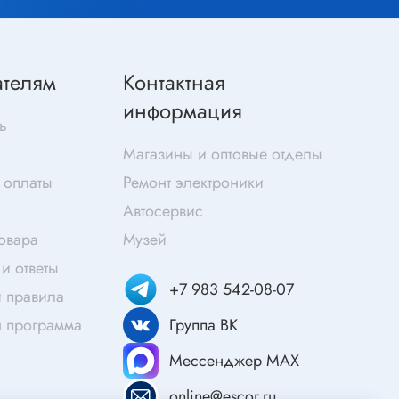
Скотч
Защитные средства
Клей
ателям
Контактная
Очищающие средства
информация
Текстолит
ь
Труба гофрированная
Магазины и оптовые отделы
ты
Химия для электроники
 оплаты
Ремонт электроники
Токопроводящие материалы
Автосервис
Средства для заморозки и продувки
товара
Музей
Крепежные элементы
и ответы
+7 983 542-08-07
Трубка силиконовая
 правила
Втулки, подложки
я программа
Группа ВК
Печатные макетные платы
атор
Мессенджер MAX
Тепловодящие материалы
online@escor.ru