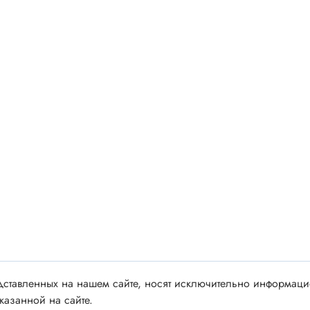
 аудио/видео
Импортные
 XLR
Отечественные
ы FDC
ы RCA
Резонаторы, фильтры
 для RC моделей
Генераторы
акустические
Резонаторы
 DIN
Фильтры
 IEEE
ки безвинтовые, нажимные
Магниты, сердечники и
ы промышленные
аксессуары
венные
Комплектующие и запча
ы, наконечники
ставленных на нашем сайте, носят исключительно информацио
для ремонта
казанной на сайте.
(гильзы) соединительные