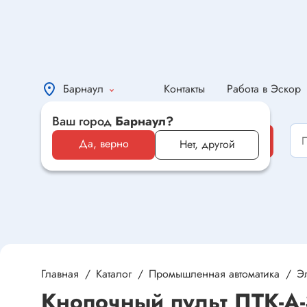
Барнаул
Контакты
Работа в Эскор
Ваш город
Барнаул?
Каталог
Каталог
Да, верно
Нет, другой
Электронные компоненты и
оборудование
Светотехника и электрика
Автомобильная электроника и
автотовары
Главная
Каталог
Промышленная автоматика
Э
Кнопочный пульт ПТК-А-