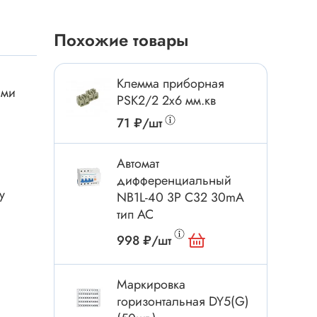
Токовые клещи
Анемометры
Похожие товары
Мультиметры
Измеритель расстояния
Клемма приборная
ыми
Прибор
PSK2/2 2x6 мм.кв
71 ₽/шт
Инструмент
Автомат
дифференциальный
Бокорезы
у
NB1L-40 3P C32 30mA
Отвёртка
тип AC
Обжим, зачистка
998 ₽/шт
Микродрели, насадки
ти
Нож, скальпель
Маркировка
Плоскогубцы, круглогубцы
горизонтальная DY5(G)