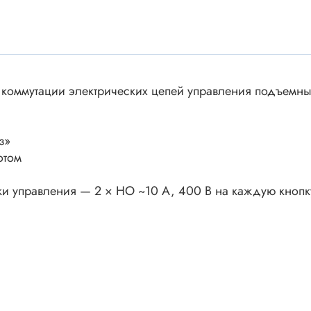
ки винтовые
ки
Акустика
ики разъёмные
Динамики
 аудио Jack
 коммутации электрических цепей управления подъемн
Звукоизлучатели
 высокочастотные
Мегафоны
 переходники
астотные
Микрофоны
з»
 D-SUB
отом
Рупорные громкоговорители
ики барьерные
пки управления — 2 × НО ~10 А, 400 В на каждую кнопк
ы BANAN
Трансформаторы
 IDC
ы USB
Дроссели, индуктивнос
 переходники аудио/видео
 DIN.miniDIN, ОНЦ
SMD-исполнения