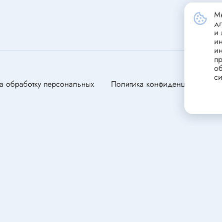
станавливающиеся
Портативные зарядные устрой
Мы
(powerbank)
ники
д
Стабилизатор напряжения
и 
и
переменного тока
и
пр
Зарядные устройства для сви
ели
об
аккумуляторов
си
ли
а обработку персональных
Политика конфиденциальности
ля электродвигателей
оторы