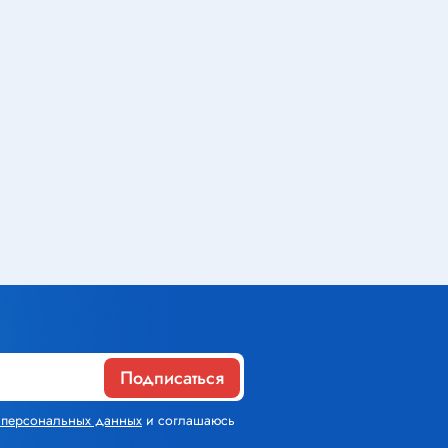
Газовое оборудование
Горелки
Газовые баллоны
Паяльник газовый
Средства индивидуальной
защиты
Расходные материалы
Термоусадочная трубка
Подписаться
Контактные макетные платы
х персональных данных
и соглашаюсь
Изолента