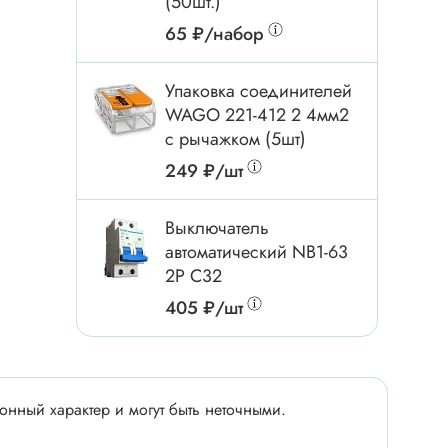
(50шт.)
Электроинструмент
65 ₽/набор
Аксессуары для инструмента
Слесарный инструмент
Упаковка соединителей
Сверло
WAGO 221-412 2 4мм2
Измерительный инструмент
с рычажком (5шт)
Набор инструмента
249 ₽/шт
Отвёртка с насадками
Выключатель
Ящик, органайзер
автоматический NB1-63
Пинцет, зажим
2P C32
Набор отвёрток
405 ₽/шт
Оптическое приспособление
Специальный инструмент
Расходные материалы
сти
нный характер и могут быть неточными.