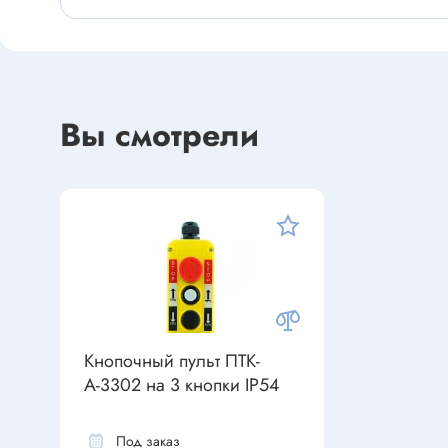
Устройства индикации
Клеммы
Фоточувствительные элементы
Клеммы 
Клеммы 
Клеммы 
Вы смотрели
Датчики
Наконеч
Давления
Клеммы 
Магниточувствительные
Наклона
Венти
Оптические
Энкодеры
Вентиля
Вентиля
Кнопочный пульт ПТК-
Решетки
Резисторы
А-3302 на 3 кнопки IP54
Резисторы выводные
Под заказ