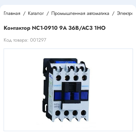
Главная
Каталог
Промышленная автоматика
Электро
Контактор NC1-0910 9А 36В/АС3 1НО
Код товара: 001297