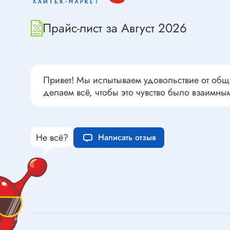
Переклю
Конденсаторы пусковые в
антиван
прямоугольном корпусе
Прайс-лист за Август 2026
Конденсаторы керамические
низковольтные
Устрой
Конденсаторы керамические ЧИП
Вставки
Привет! Мы испытываем удовольствие от общ
Конденсаторы электролитические
делаем всё, чтобы это чувство было взаимны
Термоста
неполярные
Термопр
Конденсаторы оксидно-
полупроводниковые
Брейке
Не всё?
Написать отзыв
Конденсаторы электролитические
Термост
SMD
Предохр
Конденсаторы переменные
Держате
Конденсаторы керамические
Предохр
высоковольтные
монтажа
Конденсаторы танталовые
Предохр