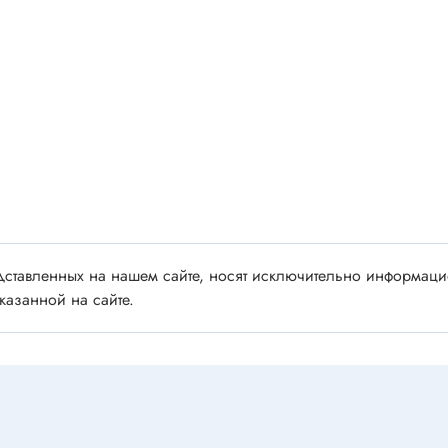
 аудио/видео
Импортные
 XLR
Отечественные
ы FDC
ы RCA
Резонаторы, фильтры
 для RC моделей
Генераторы
акустические
Резонаторы
 DIN
Фильтры
 IEEE
ки безвинтовые, нажимные
ставленных на нашем сайте, носят исключительно информацио
Магниты, сердечники и
ы промышленные
казанной на сайте.
аксессуары
венные
Комплектующие и запча
ы, наконечники
для ремонта
(гильзы) соединительные