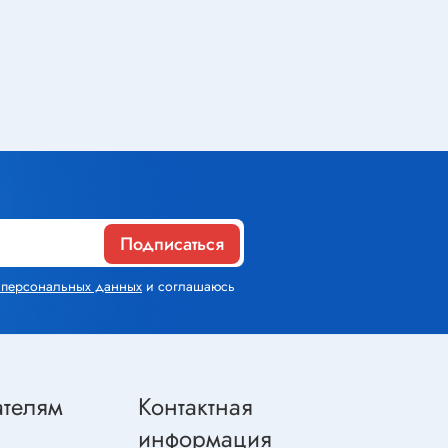
Газовое оборудование
Горелки
Газовые баллоны
Паяльник газовый
Средства индивидуальной
защиты
Подписаться
х персональных данных
и соглашаюсь
Расходные материалы
Термоусадочная трубка
Контактные макетные платы
ателям
Контактная
Изолента
информация