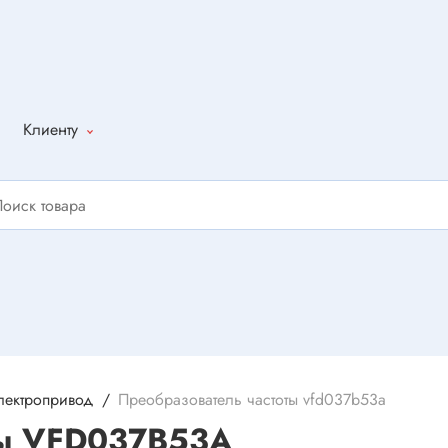
Клиенту
Как оформить
заказ
Доставка
Способы
оплаты
Написать
отзыв
лектропривод
Преобразователь частоты vfd037b53a
ты VFD037B53A