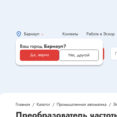
Барнаул
Контакты
Работа в Эскор
Ваш город
Барнаул?
Каталог
Каталог
Да, верно
Нет, другой
Электронные компоненты и
оборудование
Светотехника и электрика
Автомобильная электроника и
автотовары
Главная
Каталог
Промышленная автоматика
Э
Преобразователь часто