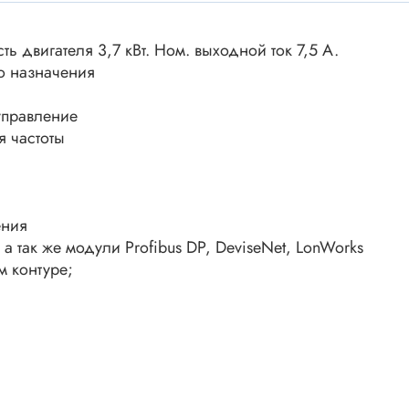
ки винтовые
ки
 двигателя 3,7 кВт. Ном. выходной ток 7,5 А.
Акустика
ики разъёмные
о назначения
Динамики
 аудио Jack
управление
Звукоизлучатели
 высокочастотные
 частоты
Мегафоны
 переходники
астотные
Микрофоны
 D-SUB
Рупорные громкоговорители
ения
ики барьерные
а так же модули Profibus DP, DeviseNet, LonWorks
ы BANAN
Трансформаторы
м контуре;
 IDC
ы USB
Дроссели, индуктивнос
 переходники аудио/видео
 DIN.miniDIN, ОНЦ
SMD-исполнения