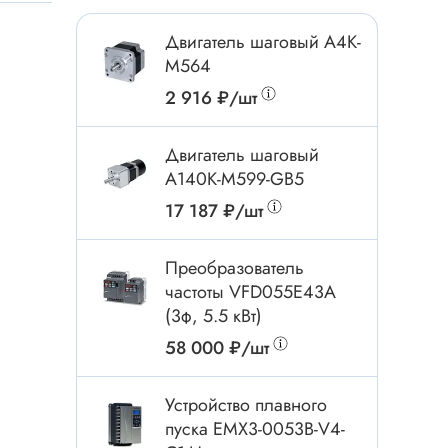
Токовые клещи
Анемометры
Двигатель шаговый A4K-
M564
Мультиметры
2 916 ₽/шт
Измеритель расстояния
Прибор
Двигатель шаговый
A140K-M599-GB5
17 187 ₽/шт
Инструмент
Бокорезы
Преобразователь
частоты VFD055E43A
Отвёртка
(3ф, 5.5 кВт)
Обжим, зачистка
58 000 ₽/шт
Микродрели, насадки
ти
Нож, скальпель
Устройство плавного
Плоскогубцы, круглогубцы
пуска EMX3-0053B-V4-