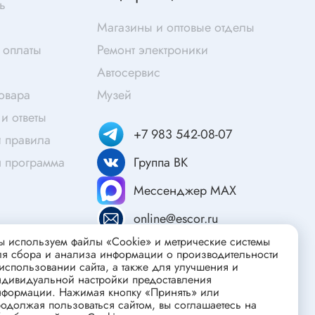
ь
Скотч
Магазины и оптовые отделы
Защитные средства
 оплаты
Ремонт электроники
Клей
Автосервис
Очищающие средства
товара
Музей
Текстолит
и ответы
Труба гофрированная
ты
+7 983 542-08-07
 правила
Химия для электроники
я программа
Группа ВК
Токопроводящие материалы
Средства для заморозки и продувки
Мессенджер MAX
Крепежные элементы
online@escor.ru
Трубка силиконовая
 используем файлы «Cookie» и метрические системы
Втулки, подложки
ля сбора и анализа информации о производительности
использовании сайта, а также для улучшения и
Печатные макетные платы
ндивидуальной настройки предоставления
атор
нформации. Нажимая кнопку «Принять» или
Тепловодящие материалы
одолжая пользоваться сайтом, вы соглашаетесь на