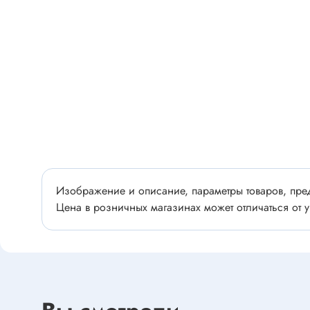
Разъёмы
Стабилитроны отечественные
Разъёмы
Разъём
Разъём
Тиристоры, симисторы
Разъёмы
Тиристоры
Зажимы 
Симисторы
Разъёмы
Динисторы
Разъёмы
Тиристоры силовые
Клеммни
Симисторы силовые
Изображение и описание, параметры товаров, пред
Разъём
Цена в розничных магазинах может отличаться от у
отечест
Оптоэлектроника
Клемм
Оптопары
Светодиоды
Втулки 