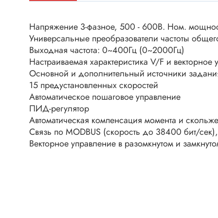
Клеммни
DC интеллектуальные ключи
Скотчло
Напряжение 3-фазное, 500 - 600В. Ном. мощность
Транзисторы отечественные
Клеммн
Универсальные преобразователи частоты общег
Выходная частота: 0~400Гц (0~2000Гц)
Разъёмы
Настраиваемая характеристика V/F и векторное 
Диоды
Разъёмы
Основной и дополнительный источники задания
Разъёмы
15 предустановленных скоростей
Диодные мосты
высокоч
Автоматическое пошаговое управление
Диоды защитные
ПИД-регулятор
Разъёмы
Диоды быстродействующие
Автоматическая компенсация момента и скольж
Клеммн
Связь по MODBUS (скорость до 38400 бит/сек), 
Диоды Шоттки
Разъём
Векторное управление в разомкнутом и замкнуто
Диоды выпрямительные
Разъёмы
Стабилитроны
Разъём
Варикапы
Разъёмы
Диоды отечественные
Разъёмы
Диоды силовые