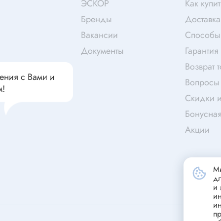
чатели кнопочные
ЭСКОР
Как купит
дальные
Витая пара
Бренды
Доставка
Переходник
Вакансии
Способы
Телефонный кабель
Документы
Гарантия
ства защиты
Бандажи
Возврат 
 плавкие
ения с Вами и
Вопросы 
м!
ты
Аккумуляторы и элемен
Скидки и
питания
едохранители
Бонусна
ры
Акции
аты регулируемые
Источники питания
анители интегральные
Зарядное устройство
Мы
ли предохранителя
д
Лабораторный блок питания
анители для поверхностного
и 
и
Лабораторный автотрансформ
и
(ЛАТР)
анители
пр