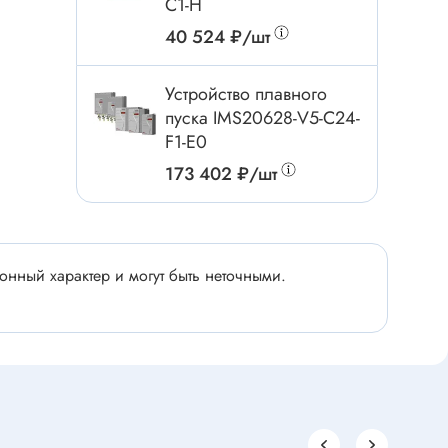
C1-H
Электроинструмент
40 524 ₽/шт
Аксессуары для инструмента
Слесарный инструмент
Устройство плавного
Сверло
пуска IMS20628-V5-C24-
Измерительный инструмент
F1-E0
Набор инструмента
173 402 ₽/шт
Отвёртка с насадками
Ящик, органайзер
Пинцет, зажим
нный характер и могут быть неточными.
Набор отвёрток
Оптическое приспособление
Специальный инструмент
Расходные материалы
сти