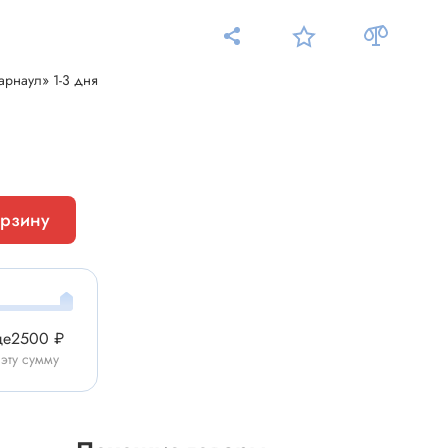
арнаул» 1-3 дня
Измерительные приборы
Мультиметр
орзину
Пробники, тестеры
ники
Измеритель уровня шума
Измеритель температуры
Аксессуары для приборов
ще
2500 ₽
C-DC
 эту сумму
Тахометр
Осциллограф
Измеритель освещенности