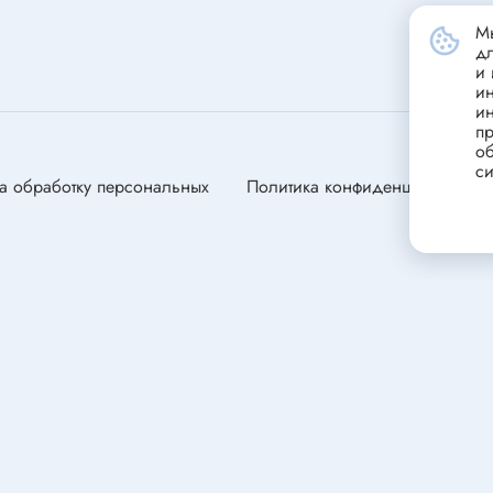
станавливающиеся
Портативные зарядные устрой
Мы
(powerbank)
ники
д
Стабилизатор напряжения
и 
и
переменного тока
и
пр
Зарядные устройства для сви
ели
об
аккумуляторов
си
ли
а обработку персональных
Политика конфиденциальности
ля электродвигателей
оторы