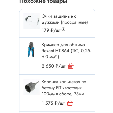
Похожие товары
Токовые клещи
Анемометры
Очки защитные с
Мультиметры
дужками (прозрачные)
Измеритель расстояния
179 ₽/шт
Прибор
Кримпер для обжима
Rexant HT-864 (TIC, 0.25-
Инструмент
6.0 мм² )
Бокорезы
2 650 ₽/шт
Отвёртка
Коронка кольцевая по
Обжим, зачистка
бетону FIT хвостовик
Микродрели, насадки
100мм в сборе, 73мм
ти
Нож, скальпель
1 575 ₽/шт
Плоскогубцы, круглогубцы