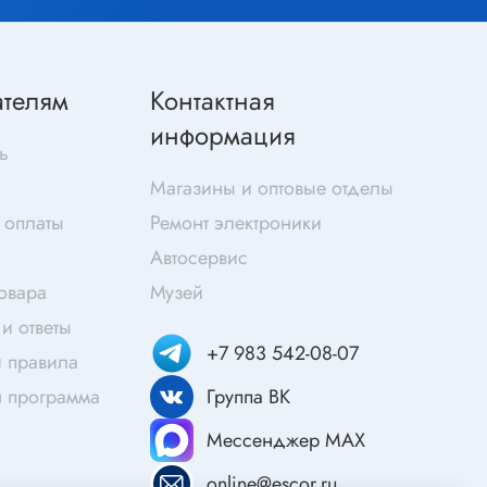
Скотч
Защитные средства
Клей
ателям
Контактная
Очищающие средства
информация
Текстолит
ь
Труба гофрированная
Магазины и оптовые отделы
ты
Химия для электроники
 оплаты
Ремонт электроники
Токопроводящие материалы
Автосервис
Средства для заморозки и продувки
товара
Музей
Крепежные элементы
и ответы
+7 983 542-08-07
Трубка силиконовая
 правила
Втулки, подложки
я программа
Группа ВК
Печатные макетные платы
атор
Мессенджер MAX
Тепловодящие материалы
online@escor.ru