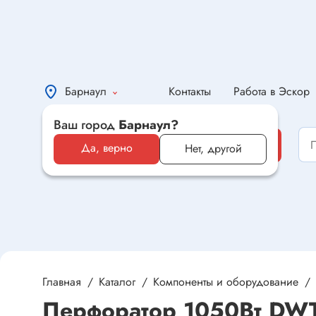
Барнаул
Контакты
Работа в Эскор
Ваш город
Барнаул?
Каталог
Каталог
Да, верно
Нет, другой
Электронные компоненты и
оборудование
Светотехника и электрика
Автомобильная электроника и
автотовары
Главная
Каталог
Компоненты и оборудование
Перфоратор 1050Вт DW