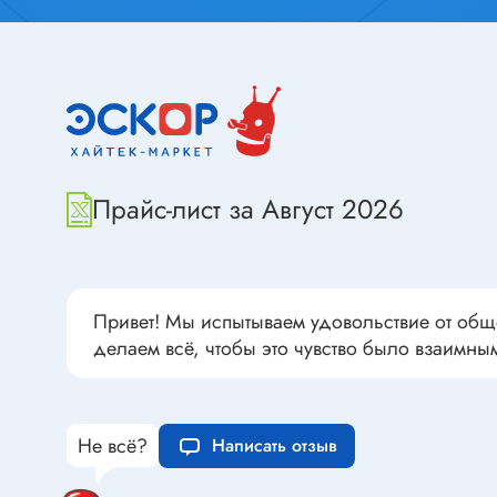
Переклю
Конденсаторы пусковые в
антиван
прямоугольном корпусе
Конденсаторы керамические
низковольтные
Устрой
Конденсаторы керамические ЧИП
Вставки
Конденсаторы электролитические
Прайс-лист за Август 2026
Термоста
неполярные
Термопр
Конденсаторы оксидно-
полупроводниковые
Брейке
Конденсаторы электролитические
Термост
Привет! Мы испытываем удовольствие от общ
SMD
делаем всё, чтобы это чувство было взаимны
Предохр
Конденсаторы переменные
Держате
Конденсаторы керамические
Предохр
высоковольтные
Не всё?
монтажа
Написать отзыв
Конденсаторы танталовые
Предохр