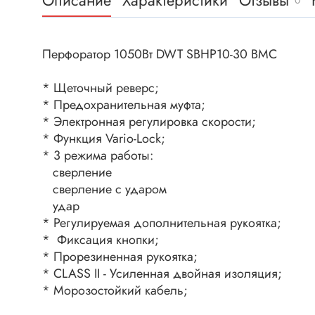
Описание
Характеристики
Отзывы
0
Клеммни
DC интеллектуальные ключи
Скотчло
Транзисторы отечественные
Клеммн
Перфоратор 1050Вт DWT SBHP10-30 BMC
Разъёмы
* Щеточный реверс;
Диоды
Разъёмы
* Предохранительная муфта;
Разъёмы
* Электронная регулировка скорости;
Диодные мосты
высокоч
* Функция Vario-Lock;
Диоды защитные
* 3 режима работы:
Разъёмы
Диоды быстродействующие
сверление
Клеммн
сверление с ударом
Диоды Шоттки
Разъём
удар
Диоды выпрямительные
* Регулируемая дополнительная рукоятка;
Разъёмы
Стабилитроны
* Фиксация кнопки;
Разъём
* Прорезиненная рукоятка;
Варикапы
Разъёмы
* CLASS II - Усиленная двойная изоляция;
Диоды отечественные
* Морозостойкий кабель;
Разъёмы
Диоды силовые