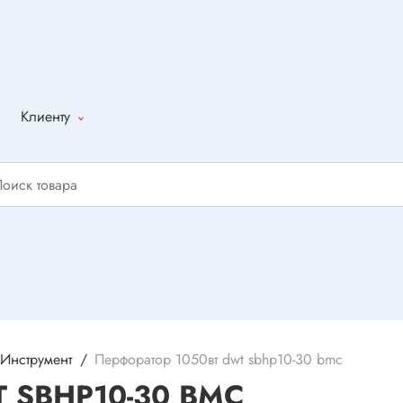
Клиенту
Как оформить
заказ
Доставка
Способы
оплаты
Написать
отзыв
Инструмент
Перфоратор 1050вт dwt sbhp10-30 bmc
T SBHP10-30 BMC