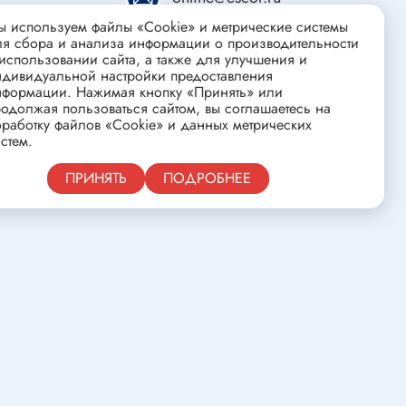
ства
Клеевые стержни
 используем файлы «Cookie» и метрические системы
Масла и смазки
ля сбора и анализа информации о производительности
использовании сайта, а также для улучшения и
Скоба для гофротрубы
ндивидуальной настройки предоставления
нформации. Нажимая кнопку «Принять» или
Лента
одолжая пользоваться сайтом, вы соглашаетесь на
нцовых
Средства для изготовления печатных
работку файлов «Cookie» и данных метрических
стем.
плат
Публичная оферта
ПРИНЯТЬ
ПОДРОБНЕЕ