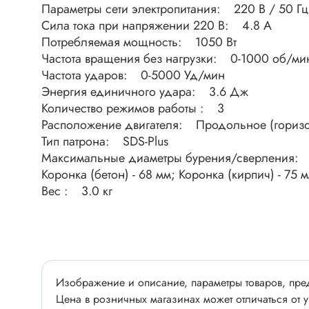
Разъёмы
Параметры сети электропитания: 220 В / 50 Гц
Стабилитроны отечественные
Разъёмы
Сила тока при напряжении 220 В: 4.8 А
Потребляемая мощность: 1050 Вт
Разъём
Частота вращения без нагрузки: 0-1000 об/ми
Разъём
Тиристоры, симисторы
Частота ударов: 0-5000 Уд/мин
Разъёмы
Энергия единичного удара: 3.6 Дж
Тиристоры
Количество режимов работы : 3
Зажимы 
Симисторы
Расположение двигателя: Продольное (горизо
Разъёмы
Тип патрона: SDS-Plus
Динисторы
Разъёмы
Максимальные диаметры бурения/сверления: Бе
Тиристоры силовые
Коронка (бетон) - 68 мм; Коронка (кирпич) - 75 
Клеммни
Симисторы силовые
Вес : 3.0 кг
Разъём
отечест
Оптоэлектроника
Клемм
Оптопары
Изображение и описание, параметры товаров, пред
Светодиоды
Цена в розничных магазинах может отличаться от у
Втулки 