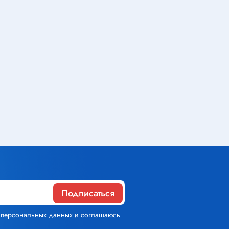
Газовое оборудование
Горелки
Газовые баллоны
Паяльник газовый
Средства индивидуальной
защиты
Расходные материалы
Термоусадочная трубка
Подписаться
Контактные макетные платы
х персональных данных
и соглашаюсь
Изолента