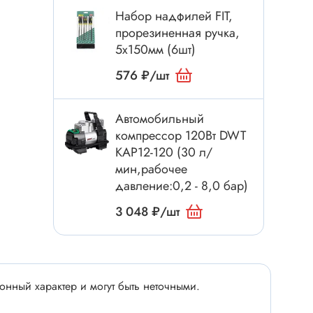
Электроинструмент
Набор надфилей FIT,
Аксессуары для инструмента
прорезиненная ручка,
Слесарный инструмент
5x150мм (6шт)
Сверло
576 ₽/шт
Измерительный инструмент
Набор инструмента
Автомобильный
компрессор 120Вт DWT
Отвёртка с насадками
KAP12-120 (30 л/
Ящик, органайзер
мин,рабочее
Пинцет, зажим
давление:0,2 - 8,0 бар)
Набор отвёрток
3 048 ₽/шт
Оптическое приспособление
Специальный инструмент
Расходные материалы
сти
нный характер и могут быть неточными.