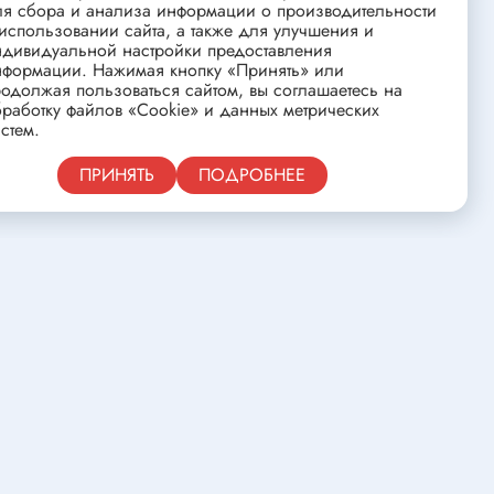
ства
Клеевые стержни
ля сбора и анализа информации о производительности
использовании сайта, а также для улучшения и
Масла и смазки
ндивидуальной настройки предоставления
нформации. Нажимая кнопку «Принять» или
Скоба для гофротрубы
одолжая пользоваться сайтом, вы соглашаетесь на
работку файлов «Cookie» и данных метрических
Лента
стем.
нцовых
Средства для изготовления печатных
Публичная оферта
ПРИНЯТЬ
ПОДРОБНЕЕ
плат