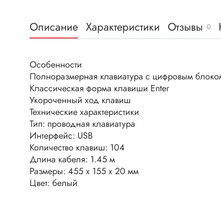
Клеммни
DC интеллектуальные ключи
Скотчло
Описание
Характеристики
Отзывы
Транзисторы отечественные
0
Клеммн
Разъёмы
Особенности
Диоды
Разъёмы
Полноразмерная клавиатура с цифровым блоко
Разъёмы
Классическая форма клавиши Enter
Диодные мосты
высокоч
Укороченный ход клавиш
Диоды защитные
Разъёмы
Технические характеристики
Диоды быстродействующие
Тип: проводная клавиатура
Клеммн
Интерфейс: USB
Диоды Шоттки
Разъём
Количество клавиш: 104
Диоды выпрямительные
Разъёмы
Длина кабеля: 1.45 м
Стабилитроны
Размеры: 455 х 155 х 20 мм
Разъём
Цвет: белый
Варикапы
Разъёмы
Диоды отечественные
Разъёмы
Диоды силовые