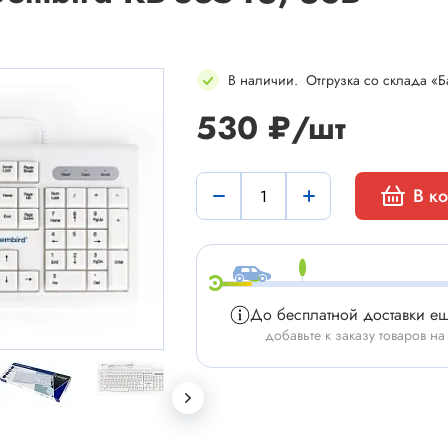
В наличии
.
Отгрузка со склада «Б
530 ₽/шт
мы
Установочные изделия
В к
 типа "крокодил"
Батарейные отсеки
 штырьевые
Втулки проходные, фиксаторы
и для микросхем
Корпуса для электронной тех
 сетевого питания
Модули Пельтье
До бесплатной доставки е
ы промышленные
Охладители
добавьте к заказу товаров на
 герметичные
Преобразователи DC-DC / A
 питания штырьковые
Ручки приборные, колпачки
 питания низковольтные
Стойки для печатных плат