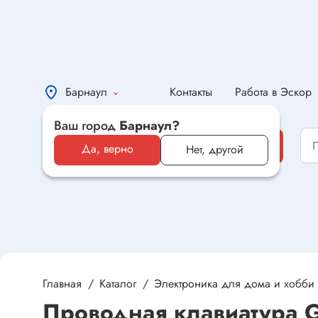
Барнаул
Контакты
Работа в Эскор
Ваш город
Барнаул?
Каталог
Каталог
Да, верно
Нет, другой
Электронные компоненты и
оборудование
Светотехника и электрика
Автомобильная электроника и
автотовары
Главная
Каталог
Электроника для дома и хобби
Проводная клавиатура 