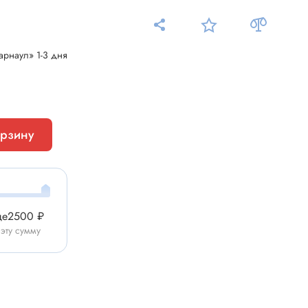
арнаул» 1-3 дня
Измерительные приборы
орзину
Мультиметр
Пробники, тестеры
ники
Измеритель уровня шума
Измеритель температуры
ще
2500 ₽
Аксессуары для приборов
 эту сумму
C-DC
Тахометр
Осциллограф
Измеритель освещенности