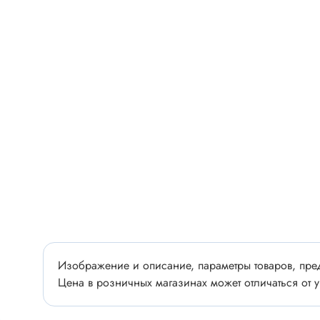
Разъёмы
Стабилитроны отечественные
Разъёмы
Разъём
Разъём
Тиристоры, симисторы
Разъёмы
Тиристоры
Зажимы 
Симисторы
Разъёмы
Динисторы
Разъёмы
Тиристоры силовые
Клеммни
Симисторы силовые
Разъём
отечест
Оптоэлектроника
Изображение и описание, параметры товаров, пред
Клемм
Оптопары
Цена в розничных магазинах может отличаться от у
Светодиоды
Втулки 