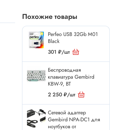
Токовые клещи
Анемометры
Похожие товары
Мультиметры
Измеритель расстояния
Perfeo USB 32Gb M01
Прибор
Black
301 ₽/шт
Инструмент
Беспроводная
Бокорезы
клавиатура Gembird
KBW-9, BT
Отвёртка
Обжим, зачистка
2 250 ₽/шт
Микродрели, насадки
ти
Сетевой адаптер
Нож, скальпель
Gembird NPA-DC1 для
Плоскогубцы, круглогубцы
ноутбуков от