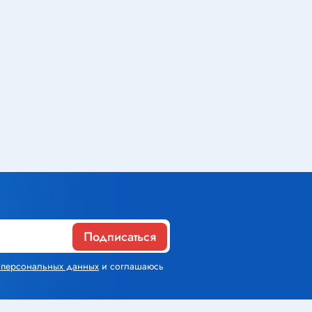
Газовое оборудование
Горелки
Газовые баллоны
Паяльник газовый
Средства индивидуальной
защиты
Расходные материалы
Подписаться
Термоусадочная трубка
х персональных данных
и соглашаюсь
Контактные макетные платы
Изолента