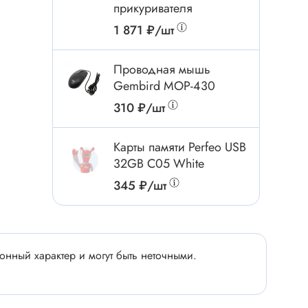
Электроинструмент
прикуривателя
Аксессуары для инструмента
1 871 ₽/шт
Слесарный инструмент
Проводная мышь
Сверло
Gembird MOP-430
Измерительный инструмент
310 ₽/шт
Набор инструмента
Отвёртка с насадками
Карты памяти Perfeo USB
Ящик, органайзер
32GB C05 White
Пинцет, зажим
345 ₽/шт
Набор отвёрток
Оптическое приспособление
Специальный инструмент
нный характер и могут быть неточными.
Расходные материалы
сти