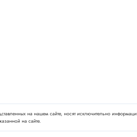
 аудио/видео
Импортные
 XLR
Отечественные
ы FDC
ы RCA
Резонаторы, фильтры
 для RC моделей
Генераторы
акустические
Резонаторы
 DIN
Фильтры
 IEEE
ки безвинтовые, нажимные
Магниты, сердечники и
ы промышленные
аксессуары
венные
ставленных на нашем сайте, носят исключительно информацио
Комплектующие и запча
ы, наконечники
казанной на сайте.
для ремонта
(гильзы) соединительные