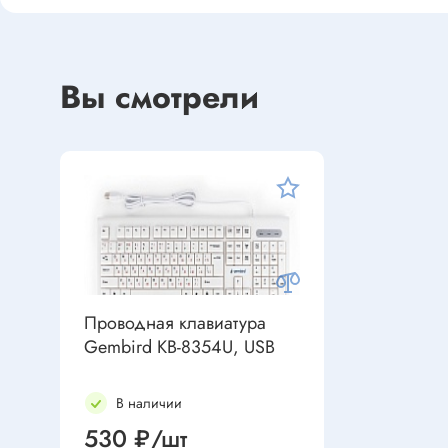
Устройства индикации
Клеммы
Фоточувствительные элементы
Клеммы 
Клеммы 
Вы смотрели
Клеммы 
Датчики
Наконеч
Давления
Клеммы 
Магниточувствительные
Наклона
Венти
Оптические
Энкодеры
Вентиля
Проводная клавиатура
Вентиля
Gembird KB-8354U, USB
Решетки
Резисторы
В наличии
Резисторы выводные
530 ₽/шт