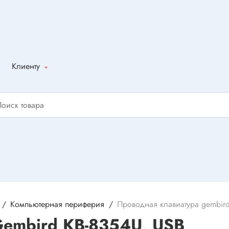
Клиенту
Как оформить
заказ
Доставка
Способы
оплаты
Написать
отзыв
Компьютерная периферия
Проводная клавиатура gembird
Gembird KB-8354U, USB