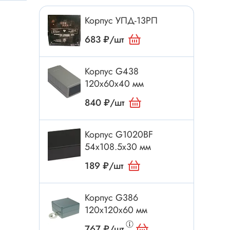
Токовые клещи
Корпус УПД-13РП
Анемометры
Мультиметры
683 ₽/шт
Измеритель расстояния
Прибор
Корпус G438
120x60x40 мм
840 ₽/шт
Инструмент
Бокорезы
Корпус G1020BF
54x108.5х30 мм
Отвёртка
189 ₽/шт
Обжим, зачистка
Микродрели, насадки
ти
Корпус G386
Нож, скальпель
120x120x60 мм
Плоскогубцы, круглогубцы
767 ₽/шт