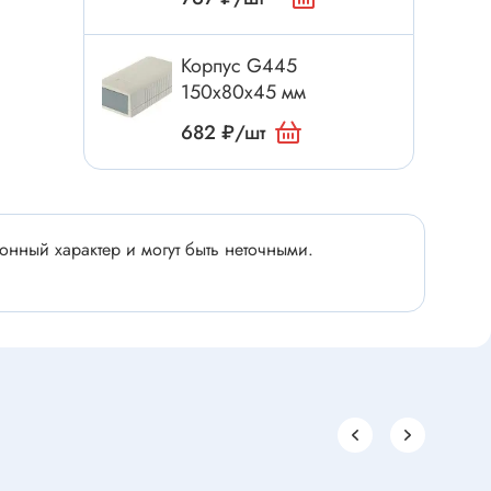
Электроинструмент
Аксессуары для инструмента
Корпус G445
Слесарный инструмент
150x80x45 мм
Сверло
682 ₽/шт
Измерительный инструмент
Набор инструмента
Отвёртка с насадками
нный характер и могут быть неточными.
Ящик, органайзер
Пинцет, зажим
Набор отвёрток
Оптическое приспособление
Специальный инструмент
Расходные материалы
сти