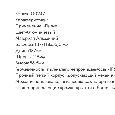
Клеммни
DC интеллектуальные ключи
Скотчло
Корпус G0247
Транзисторы отечественные
Клеммн
Характеристики:
Применение -Литые
Разъёмы
Цвет-Алюминиевый
Диоды
Разъёмы
Материал-Алюминий
Разъёмы
размеры:187x118x56,5 мм
Диодные мосты
высокоч
Длина187мм
Диоды защитные
Ширина118мм
Разъёмы
Диоды быстродействующие
Высота56.5мм
Клеммн
Герметичность, пыле-влаго непроницаемость - IP
Диоды Шоттки
Разъём
Прочный легкий корпус, допускающий механич
Диоды выпрямительные
Может использоваться в качестве радиатора-те
Разъёмы
Стабилитроны
плотно прилегающие кромки крышки с болтовы
Разъём
Варикапы
Разъёмы
Диоды отечественные
Разъёмы
Диоды силовые