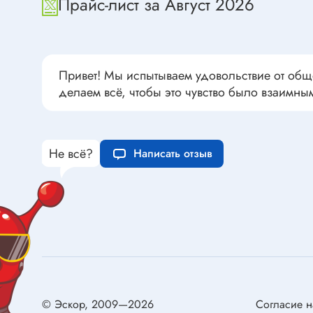
Прайс-лист за Август 2026
Переклю
Конденсаторы пусковые в
антиван
прямоугольном корпусе
Конденсаторы керамические
низковольтные
Привет! Мы испытываем удовольствие от общ
Устрой
делаем всё, чтобы это чувство было взаимны
Конденсаторы керамические ЧИП
Вставки
Конденсаторы электролитические
Термоста
неполярные
Термопр
Не всё?
Написать отзыв
Конденсаторы оксидно-
полупроводниковые
Брейке
Конденсаторы электролитические
Термост
SMD
Предохр
Конденсаторы переменные
Держате
Конденсаторы керамические
Предохр
высоковольтные
монтажа
Конденсаторы танталовые
Предохр
© Эскор, 2009—2026
Согласие н