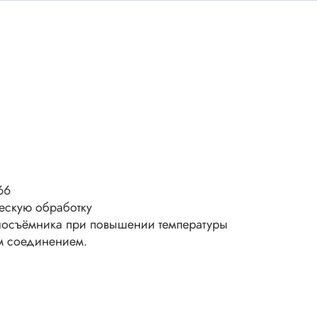
ки винтовые
ки
Акустика
ики разъёмные
Динамики
 аудио Jack
Звукоизлучатели
 высокочастотные
Мегафоны
 переходники
астотные
Микрофоны
 D-SUB
Рупорные громкоговорители
ики барьерные
66
ы BANAN
ескую обработку
Трансформаторы
плосъёмника при повышении температуры
 IDC
м соединением.
ы USB
Дроссели, индуктивнос
 переходники аудио/видео
 DIN.miniDIN, ОНЦ
SMD-исполнения