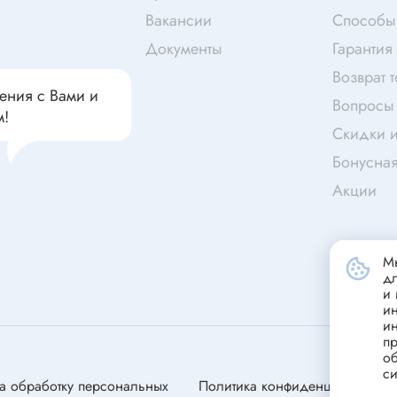
чатели кнопочные
Вакансии
Способы
дальные
Витая пара
Документы
Гарантия
Переходник
Возврат 
Телефонный кабель
ения с Вами и
ства защиты
Вопросы 
Бандажи
м!
Скидки и
 плавкие
Бонусна
ты
Аккумуляторы и элемен
питания
Акции
едохранители
ры
аты регулируемые
Источники питания
Мы
анители интегральные
д
и 
Зарядное устройство
ли предохранителя
и
и
Лабораторный блок питания
анители для поверхностного
пр
Лабораторный автотрансформ
об
си
(ЛАТР)
анители
а обработку персональных
Политика конфиденциальности