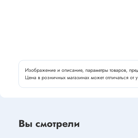
Разъёмы
Стабилитроны отечественные
Разъёмы
Разъём
Разъём
Тиристоры, симисторы
Разъёмы
Тиристоры
Зажимы 
Симисторы
Разъёмы
Динисторы
Разъёмы
Изображение и описание, параметры товаров, пред
Тиристоры силовые
Цена в розничных магазинах может отличаться от у
Клеммни
Симисторы силовые
Разъём
отечест
Оптоэлектроника
Вы смотрели
Клемм
Оптопары
Светодиоды
Втулки 