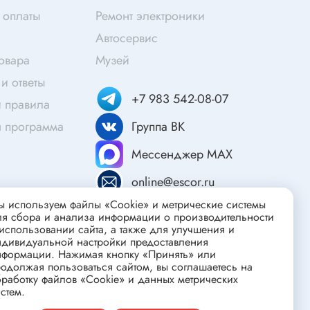
Скотч
 оплаты
Ремонт электроники
Защитные средства
Автосервис
Клей
товара
Музей
Очищающие средства
и ответы
Текстолит
+7 983 542-08-07
 правила
Труба гофрированная
я программа
Группа ВК
ты
Химия для электроники
Мессенджер MAX
Токопроводящие материалы
online@escor.ru
Средства для заморозки и продувки
 используем файлы «Cookie» и метрические системы
Крепежные элементы
ля сбора и анализа информации о производительности
Трубка силиконовая
использовании сайта, а также для улучшения и
ндивидуальной настройки предоставления
Втулки, подложки
нформации. Нажимая кнопку «Принять» или
одолжая пользоваться сайтом, вы соглашаетесь на
Печатные макетные платы
атор
работку файлов «Cookie» и данных метрических
стем.
Тепловодящие материалы