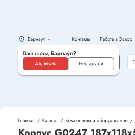
Барнаул
Контакты
Работа в Эскор
Ваш город
Барнаул?
Каталог
Каталог
Да, верно
Нет, другой
Электронные компоненты и
оборудование
Светотехника и электрика
Автомобильная электроника и
автотовары
Главная
Каталог
Компоненты и оборудование
Корпус G0247 187x118x