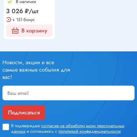
В наличии
3 026 ₽/шт
+ 151 бонус
В корзину
Новости, акции и все
самые важные события для
вас!
Подписаться
Я подтверждаю
согласие на обработку моих персональных
данных
и соглашаюсь с
политикой конфиденциальности