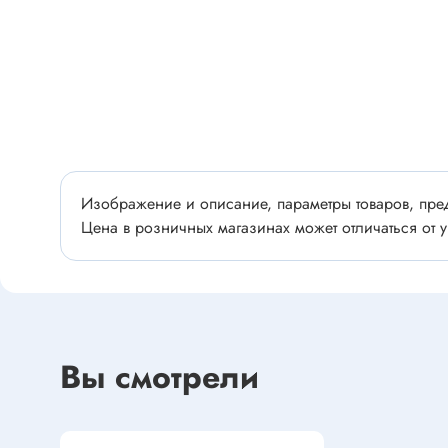
Разъёмы
Стабилитроны отечественные
Разъёмы
Разъём
Разъём
Тиристоры, симисторы
Разъёмы
Тиристоры
Зажимы 
Симисторы
Разъёмы
Изображение и описание, параметры товаров, пред
Динисторы
Разъёмы
Цена в розничных магазинах может отличаться от у
Тиристоры силовые
Клеммни
Симисторы силовые
Разъём
отечест
Оптоэлектроника
Вы смотрели
Клемм
Оптопары
Светодиоды
Втулки 