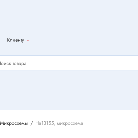
Клиенту
Как оформить
заказ
Доставка
Способы
оплаты
Написать
отзыв
Микросхемы
Ha13155, микросхема