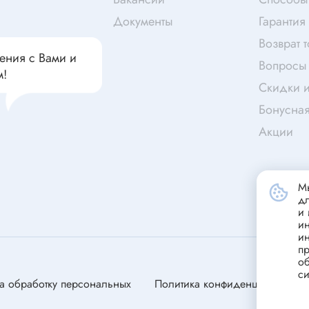
чатели кнопочные
дальные
Витая пара
Документы
Гарантия
Переходник
Возврат 
ения с Вами и
Телефонный кабель
Вопросы 
м!
ства защиты
Бандажи
Скидки и
 плавкие
Бонусна
ты
Аккумуляторы и элемен
Акции
питания
едохранители
ры
Мы
аты регулируемые
д
Источники питания
и 
анители интегральные
и
Зарядное устройство
и
ли предохранителя
пр
Лабораторный блок питания
анители для поверхностного
об
си
Лабораторный автотрансформ
а обработку персональных
Политика конфиденциальности
(ЛАТР)
анители