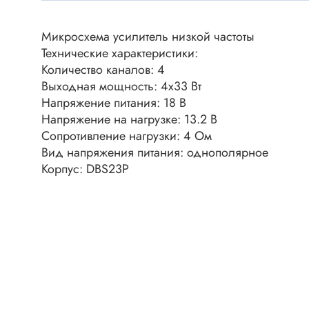
Клеммни
DC интеллектуальные ключи
Скотчло
Микросхема усилитель низкой частоты
Транзисторы отечественные
Клеммн
Технические характеристики:
Количество каналов: 4
Разъёмы
Выходная мощность: 4x33 Вт
Диоды
Разъёмы
Напряжение питания: 18 В
Разъёмы
Напряжение на нагрузке: 13.2 В
Диодные мосты
высокоч
Сопротивление нагрузки: 4 Ом
Диоды защитные
Вид напряжения питания: однополярное
Разъёмы
Диоды быстродействующие
Корпус: DBS23P
Клеммн
Диоды Шоттки
Разъём
Диоды выпрямительные
Разъёмы
Стабилитроны
Разъём
Варикапы
Разъёмы
Диоды отечественные
Разъёмы
Диоды силовые