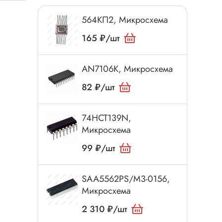
Токовые клещи
564КП2, Микросхема
Анемометры
Мультиметры
165 ₽/шт
Измеритель расстояния
Прибор
AN7106K, Микросхема
82 ₽/шт
Инструмент
74HCT139N,
Бокорезы
Микросхема
Отвёртка
99 ₽/шт
Обжим, зачистка
Микродрели, насадки
SAA5562PS/M3-0156,
ти
Микросхема
Нож, скальпель
Плоскогубцы, круглогубцы
2 310 ₽/шт