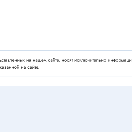
 аудио/видео
Импортные
 XLR
Отечественные
ы FDC
ы RCA
Резонаторы, фильтры
 для RC моделей
Генераторы
акустические
Резонаторы
 DIN
ставленных на нашем сайте, носят исключительно информацио
Фильтры
 IEEE
казанной на сайте.
ки безвинтовые, нажимные
Магниты, сердечники и
ы промышленные
аксессуары
венные
Комплектующие и запча
ы, наконечники
для ремонта
(гильзы) соединительные