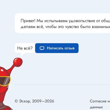
Переклю
Конденсаторы пусковые в
антиван
прямоугольном корпусе
Конденсаторы керамические
Привет! Мы испытываем удовольствие от общ
низковольтные
делаем всё, чтобы это чувство было взаимны
Устрой
Конденсаторы керамические ЧИП
Вставки
Конденсаторы электролитические
Термоста
неполярные
Не всё?
Написать отзыв
Термопр
Конденсаторы оксидно-
полупроводниковые
Брейке
Конденсаторы электролитические
Термост
SMD
Предохр
Конденсаторы переменные
Держате
Конденсаторы керамические
Предохр
высоковольтные
монтажа
© Эскор, 2009—2026
Согласие н
Конденсаторы танталовые
Предохр
данных