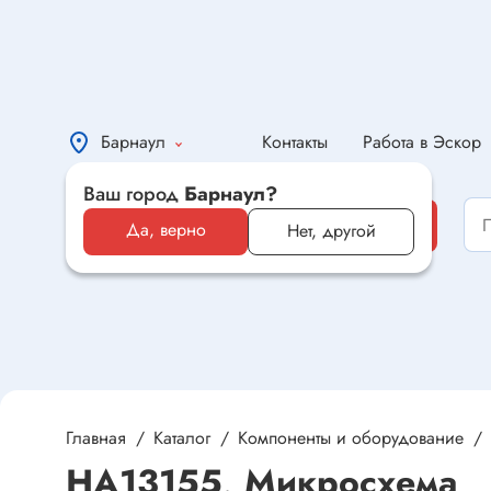
Барнаул
Контакты
Работа в Эскор
Ваш город
Барнаул?
Каталог
Каталог
Да, верно
Нет, другой
Электронные компоненты и
оборудование
Светотехника и электрика
Автомобильная электроника и
автотовары
Главная
Каталог
Компоненты и оборудование
HA13155, Микросхема