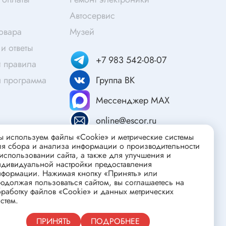
Скотч
Автосервис
Защитные средства
товара
Музей
Клей
и ответы
Очищающие средства
+7 983 542-08-07
 правила
Текстолит
я программа
Группа ВК
Труба гофрированная
ты
Мессенджер MAX
Химия для электроники
Токопроводящие материалы
online@escor.ru
Средства для заморозки и продувки
 используем файлы «Cookie» и метрические системы
ля сбора и анализа информации о производительности
Крепежные элементы
использовании сайта, а также для улучшения и
ндивидуальной настройки предоставления
Трубка силиконовая
нформации. Нажимая кнопку «Принять» или
Втулки, подложки
одолжая пользоваться сайтом, вы соглашаетесь на
работку файлов «Cookie» и данных метрических
Печатные макетные платы
стем.
атор
Тепловодящие материалы
Публичная оферта
ПРИНЯТЬ
ПОДРОБНЕЕ