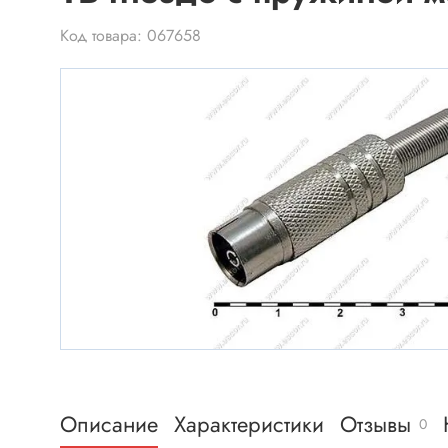
Электроника для дома и
хобби
Код товара: 067658
Промышленная автоматика
Разъе
Микросхемы
Разъёмы
Микросхемы импортные
Разъёмы
Микросхемы отечественные
Панельк
Разъёмы
Разъём
Транзисторы
Разъёмы
Транзисторы MOSFET
Разъёмы
Транзисторы биполярные
Описание
Характеристики
Отзывы
Разъёмы
0
Транзисторы IGBT