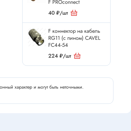
Электроинструмент
F PROconnect
Аксессуары для инструмента
40 ₽/шт
Слесарный инструмент
Сверло
F коннектор на кабель
RG11 (с пином) CAVEL
Измерительный инструмент
FC44-54
Набор инструмента
224 ₽/шт
Отвёртка с насадками
Ящик, органайзер
Пинцет, зажим
Набор отвёрток
нный характер и могут быть неточными.
Оптическое приспособление
Специальный инструмент
Расходные материалы
сти