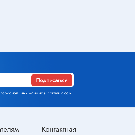
Газовое оборудование
Горелки
Газовые баллоны
Паяльник газовый
Средства индивидуальной
защиты
Подписаться
х персональных данных
и соглашаюсь
Расходные материалы
Термоусадочная трубка
Контактные макетные платы
ателям
Контактная
Изолента