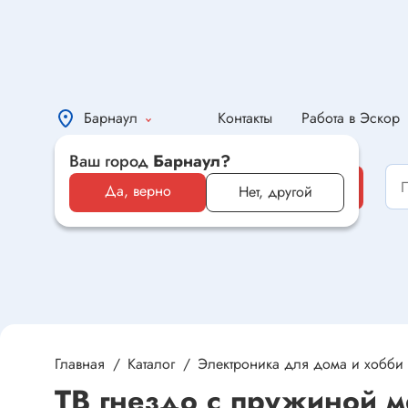
Барнаул
Контакты
Работа в Эскор
Ваш город
Барнаул?
Каталог
Каталог
Да, верно
Нет, другой
Электронные компоненты и
оборудование
Светотехника и электрика
Автомобильная электроника и
автотовары
Главная
Каталог
Электроника для дома и хобби
ТВ гнездо с пружиной м