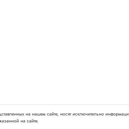
 аудио/видео
Импортные
 XLR
Отечественные
ы FDC
ы RCA
Резонаторы, фильтры
 для RC моделей
Генераторы
акустические
Резонаторы
 DIN
Фильтры
 IEEE
ки безвинтовые, нажимные
Магниты, сердечники и
ы промышленные
аксессуары
венные
Комплектующие и запча
ы, наконечники
ставленных на нашем сайте, носят исключительно информацио
для ремонта
казанной на сайте.
(гильзы) соединительные