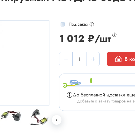
Под заказ
1 012 ₽/шт
мы
Установочные изделия
В к
 типа "крокодил"
Батарейные отсеки
 штырьевые
Втулки проходные, фиксаторы
и для микросхем
Корпуса для электронной тех
 сетевого питания
Модули Пельтье
До бесплатной доставки ещ
ы промышленные
Охладители
добавьте к заказу товаров на э
 герметичные
Преобразователи DC-DC / A
 питания штырьковые
Ручки приборные, колпачки
 питания низковольтные
Стойки для печатных плат