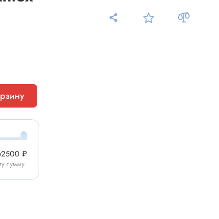
Измерительные приборы
орзину
Мультиметр
Пробники, тестеры
ники
Измеритель уровня шума
Измеритель температуры
е
2500 ₽
Аксессуары для приборов
ту сумму
C-DC
Тахометр
Осциллограф
Измеритель освещенности