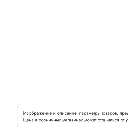
Разъёмы
Стабилитроны отечественные
Разъёмы
Разъём
Разъём
Тиристоры, симисторы
Разъёмы
Тиристоры
Зажимы 
Симисторы
Разъёмы
Динисторы
Разъёмы
Тиристоры силовые
Клеммни
Симисторы силовые
Разъём
отечест
Оптоэлектроника
Клемм
Оптопары
Изображение и описание, параметры товаров, пред
Цена в розничных магазинах может отличаться от у
Светодиоды
Втулки 