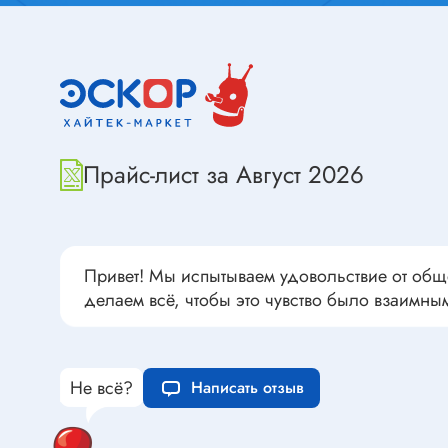
Переклю
Конденсаторы пусковые в
антиван
прямоугольном корпусе
Конденсаторы керамические
низковольтные
Устрой
Конденсаторы керамические ЧИП
Вставки
Конденсаторы электролитические
Прайс-лист за Август 2026
Термоста
неполярные
Термопр
Конденсаторы оксидно-
полупроводниковые
Брейке
Привет! Мы испытываем удовольствие от общ
Конденсаторы электролитические
Термост
делаем всё, чтобы это чувство было взаимны
SMD
Предохр
Конденсаторы переменные
Держате
Конденсаторы керамические
Предохр
Не всё?
Написать отзыв
высоковольтные
монтажа
Конденсаторы танталовые
Предохр