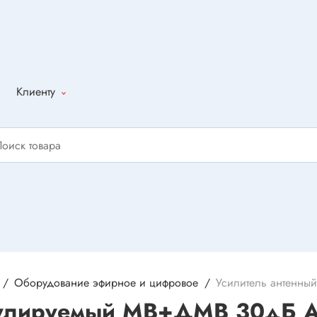
Клиенту
Как оформить
заказ
Доставка
Способы
оплаты
Написать
отзыв
Оборудование эфирное и цифровое
Усилитель антенны
гулируемый МВ+ДМВ 30дБ A