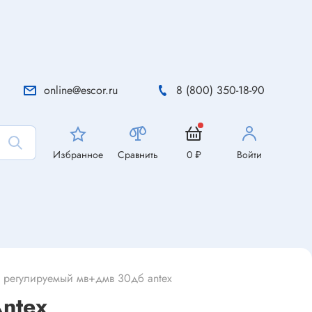
online@escor.ru
8 (800) 350-18-90
Избранное
Сравнить
0 ₽
Войти
й регулируемый мв+дмв 30дб antex
ntex