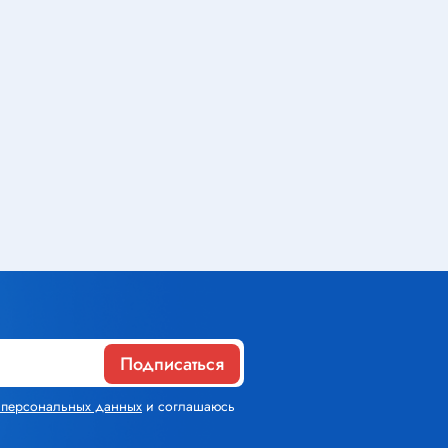
Газовое оборудование
Горелки
Газовые баллоны
Паяльник газовый
Средства индивидуальной
защиты
Расходные материалы
Термоусадочная трубка
Подписаться
Контактные макетные платы
х персональных данных
и соглашаюсь
Изолента