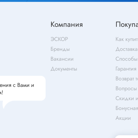
чатели кнопочные
дальные
Витая пара
Переходник
Компания
Покуп
Телефонный кабель
ства защиты
Бандажи
ЭСКОР
Как купит
 плавкие
Бренды
Доставка
ты
Аккумуляторы и элемен
Вакансии
Способы
питания
едохранители
Документы
Гарантия
ры
Возврат 
ения с Вами и
аты регулируемые
Вопросы 
Источники питания
м!
анители интегральные
Скидки и
Зарядное устройство
ли предохранителя
Бонусна
Лабораторный блок питания
анители для поверхностного
Акции
Лабораторный автотрансформ
(ЛАТР)
анители