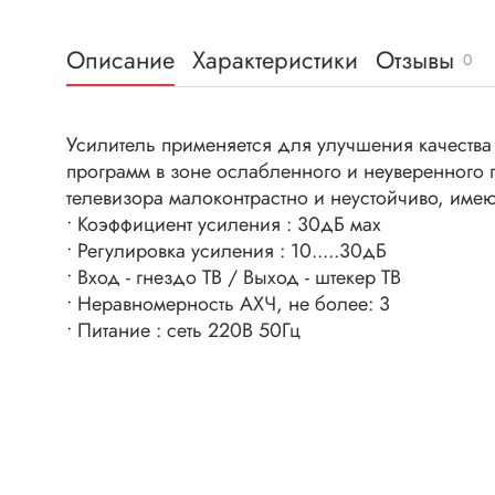
Клеммни
DC интеллектуальные ключи
Скотчло
Описание
Характеристики
Отзывы
Транзисторы отечественные
0
Клеммн
Разъёмы
Усилитель применяется для улучшения качества 
Диоды
Разъёмы
программ в зоне ослабленного и неуверенного
Разъёмы
телевизора малоконтрастно и неустойчиво, име
Диодные мосты
высокоч
• Коэффициент усиления : 30дБ мах
Диоды защитные
Разъёмы
• Регулировка усиления : 10.....30дБ
Диоды быстродействующие
• Вход - гнездо ТВ / Выход - штекер ТВ
Клеммн
• Неравномерность АХЧ, не более: 3
Диоды Шоттки
Разъём
• Питание : сеть 220В 50Гц
Диоды выпрямительные
Разъёмы
Стабилитроны
Разъём
Варикапы
Разъёмы
Диоды отечественные
Разъёмы
Диоды силовые