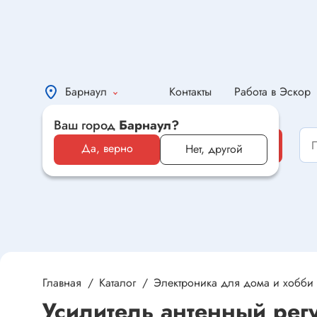
Барнаул
Контакты
Работа в Эскор
Ваш город
Барнаул?
Каталог
Каталог
Да, верно
Нет, другой
Электронные компоненты и
оборудование
Светотехника и электрика
Автомобильная электроника и
автотовары
Главная
Каталог
Электроника для дома и хобби
Усилитель антенный ре