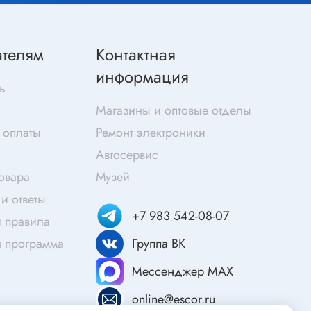
Скотч
Защитные средства
ателям
Клей
Контактная
Очищающие средства
информация
ь
Текстолит
Магазины и оптовые отделы
Труба гофрированная
ты
 оплаты
Ремонт электроники
Химия для электроники
Автосервис
Токопроводящие материалы
товара
Музей
Средства для заморозки и продувки
и ответы
Крепежные элементы
+7 983 542-08-07
 правила
Трубка силиконовая
я программа
Группа ВК
Втулки, подложки
Мессенджер MAX
Печатные макетные платы
атор
Тепловодящие материалы
online@escor.ru