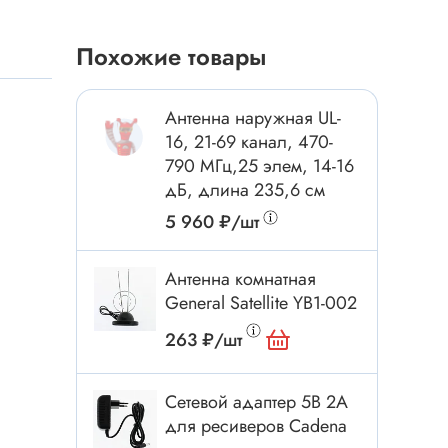
Токовые клещи
Анемометры
Похожие товары
Мультиметры
Измеритель расстояния
Антенна наружная UL-
Прибор
16, 21-69 канал, 470-
790 МГц,25 элем, 14-16
дБ, длина 235,6 см
Инструмент
5 960 ₽/шт
Бокорезы
Антенна комнатная
Отвёртка
General Satellite YB1-002
Обжим, зачистка
263 ₽/шт
Микродрели, насадки
ти
Нож, скальпель
Сетевой адаптер 5В 2А
Плоскогубцы, круглогубцы
для ресиверов Cadena