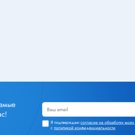
Тюнеры
лючатели
Шлейфы
чатели клавишные
Радиолампы
тактовые
чатели кнопочные
ры
Кабельная продукция
чатели для
Силовой кабель
инструмента
Стяжка кабельная
уры
Монтажный провод
чатели сетевые
Акустический кабель
чатели движковые
Шнур соединительный
чатели DIP
самые
Площадка под стяжку
реключатели
с!
Кабель плоский, шлейф
чатели поворотные
Я подтверждаю
согласие на обработку мои
Коаксиальный кабель
чатели галетные
с
политикой конфиденциальности
Крепеж