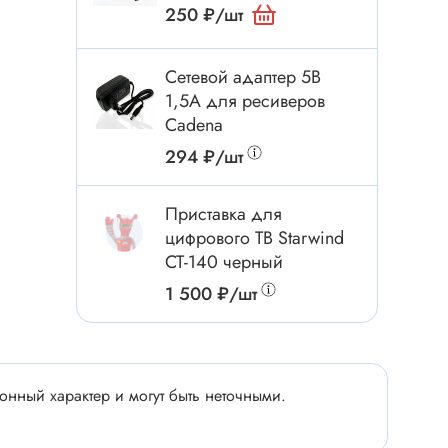
Электроинструмент
250 ₽/шт
Аксессуары для инструмента
Слесарный инструмент
Сетевой адаптер 5В
1,5А для ресиверов
Сверло
Cadena
Измерительный инструмент
294 ₽/шт
Набор инструмента
Отвёртка с насадками
Приставка для
Ящик, органайзер
цифрового ТВ Starwind
Пинцет, зажим
CT-140 черный
Набор отвёрток
1 500 ₽/шт
Оптическое приспособление
Специальный инструмент
Расходные материалы
сти
нный характер и могут быть неточными.