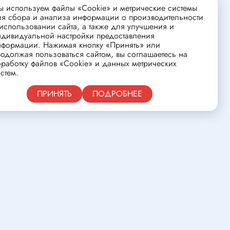
ства
Клеевые стержни
 используем файлы «Cookie» и метрические системы
ля сбора и анализа информации о производительности
Масла и смазки
использовании сайта, а также для улучшения и
ндивидуальной настройки предоставления
Скоба для гофротрубы
нформации. Нажимая кнопку «Принять» или
Лента
одолжая пользоваться сайтом, вы соглашаетесь на
нцовых
работку файлов «Cookie» и данных метрических
Средства для изготовления печатных
стем.
плат
Публичная оферта
ПРИНЯТЬ
ПОДРОБНЕЕ