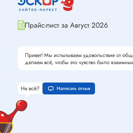
Переклю
Конденсаторы пусковые в
антиван
прямоугольном корпусе
Прайс-лист за Август 2026
Конденсаторы керамические
низковольтные
Устрой
Конденсаторы керамические ЧИП
Вставки
Конденсаторы электролитические
Привет! Мы испытываем удовольствие от общ
Термоста
неполярные
делаем всё, чтобы это чувство было взаимны
Термопр
Конденсаторы оксидно-
полупроводниковые
Брейке
Конденсаторы электролитические
Термост
Не всё?
Написать отзыв
SMD
Предохр
Конденсаторы переменные
Держате
Конденсаторы керамические
Предохр
высоковольтные
монтажа
Конденсаторы танталовые
Предохр