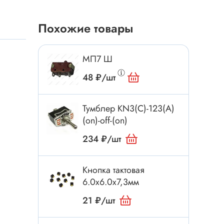
Токовые клещи
Анемометры
Похожие товары
Мультиметры
Измеритель расстояния
МП7 Ш
Прибор
48 ₽/шт
Тумблер KN3(C)-123(A)
Инструмент
(on)-off-(on)
Бокорезы
234 ₽/шт
Отвёртка
Обжим, зачистка
Кнопка тактовая
Микродрели, насадки
6.0x6.0x7,3мм
ти
Нож, скальпель
21 ₽/шт
Плоскогубцы, круглогубцы