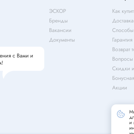
чатели кнопочные
дальные
Витая пара
ЭСКОР
Как купит
Переходник
Бренды
Доставка
Телефонный кабель
Вакансии
Способы
ства защиты
Бандажи
Документы
Гарантия
 плавкие
Возврат 
ения с Вами и
ты
Аккумуляторы и элемен
Вопросы 
м!
питания
едохранители
Скидки и
ры
Бонусна
аты регулируемые
Акции
Источники питания
анители интегральные
Зарядное устройство
ли предохранителя
Лабораторный блок питания
Мы
анители для поверхностного
д
Лабораторный автотрансформ
и 
(ЛАТР)
и
анители
и