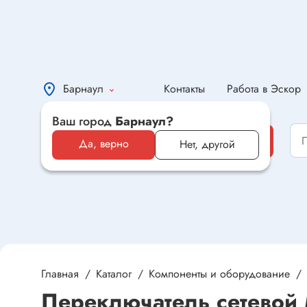
Барнаул
Контакты
Работа в Эскор
Ваш город
Барнаул?
Каталог
Каталог
Да, верно
Нет, другой
Электронные компоненты и
оборудование
Светотехника и электрика
Автомобильная электроника и
автотовары
Главная
Каталог
Компоненты и оборудование
Переключатель сетевой