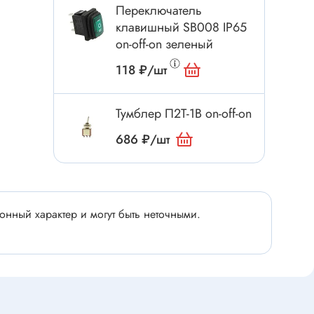
Электроинструмент
Переключатель
Аксессуары для инструмента
клавишный SB008 IP65
on-off-on зеленый
Слесарный инструмент
118 ₽/шт
Сверло
Измерительный инструмент
Тумблер П2Т-1В on-off-on
Набор инструмента
Отвёртка с насадками
686 ₽/шт
Ящик, органайзер
Пинцет, зажим
Набор отвёрток
нный характер и могут быть неточными.
Оптическое приспособление
Специальный инструмент
Расходные материалы
сти