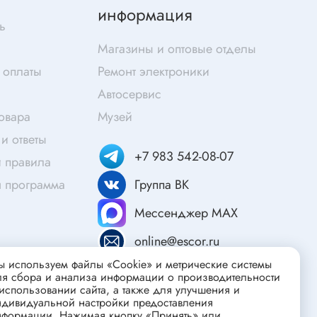
Скотч
информация
ь
Защитные средства
Магазины и оптовые отделы
Клей
 оплаты
Ремонт электроники
Очищающие средства
Автосервис
Текстолит
товара
Музей
Труба гофрированная
ты
и ответы
Химия для электроники
+7 983 542-08-07
 правила
Токопроводящие материалы
я программа
Группа ВК
Средства для заморозки и продувки
Крепежные элементы
Мессенджер MAX
Трубка силиконовая
online@escor.ru
Втулки, подложки
 используем файлы «Cookie» и метрические системы
ля сбора и анализа информации о производительности
Печатные макетные платы
атор
использовании сайта, а также для улучшения и
Тепловодящие материалы
ндивидуальной настройки предоставления
нформации. Нажимая кнопку «Принять» или