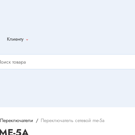
Клиенту
Как оформить
заказ
Доставка
Способы
оплаты
Написать
отзыв
Переключатели
Переключатель сетевой me-5a
 ME-5A