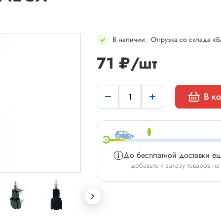
В наличии
.
Отгрузка со склада «Б
71 ₽/шт
мы
Установочные изделия
В к
 типа "крокодил"
Батарейные отсеки
 штырьевые
Втулки проходные, фиксаторы
и для микросхем
Корпуса для электронной тех
 сетевого питания
Модули Пельтье
До бесплатной доставки е
ы промышленные
Охладители
добавьте к заказу товаров на
 герметичные
Преобразователи DC-DC / A
 питания штырьковые
Ручки приборные, колпачки
 питания низковольтные
Стойки для печатных плат