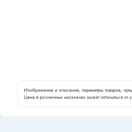
Разъёмы
Стабилитроны отечественные
Разъёмы
Разъём
Разъём
Тиристоры, симисторы
Разъёмы
Тиристоры
Зажимы 
Симисторы
Разъёмы
Динисторы
Разъёмы
Тиристоры силовые
Клеммни
Симисторы силовые
Разъём
Изображение и описание, параметры товаров, пред
отечест
Цена в розничных магазинах может отличаться от у
Оптоэлектроника
Клемм
Оптопары
Светодиоды
Втулки 