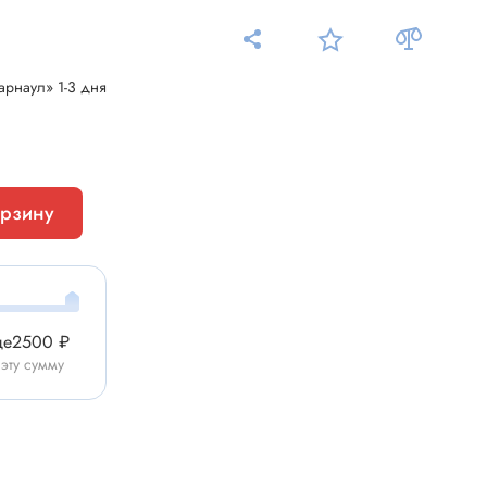
арнаул» 1-3 дня
Измерительные приборы
орзину
Мультиметр
Пробники, тестеры
ники
Измеритель уровня шума
Измеритель температуры
ще
2500 ₽
Аксессуары для приборов
 эту сумму
C-DC
Тахометр
Осциллограф
Измеритель освещенности