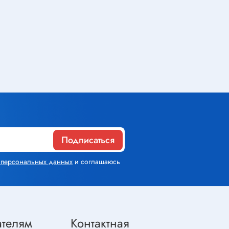
Газовое оборудование
Горелки
Газовые баллоны
Паяльник газовый
Средства индивидуальной
защиты
Подписаться
х персональных данных
Расходные материалы
и соглашаюсь
Термоусадочная трубка
Контактные макетные платы
Изолента
ателям
Контактная