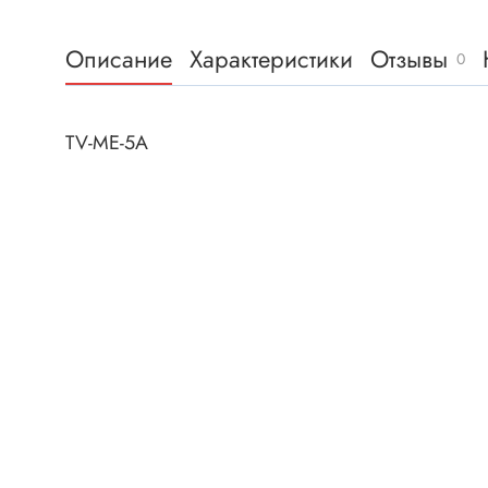
Клеммни
DC интеллектуальные ключи
Скотчло
Описание
Характеристики
Отзывы
Транзисторы отечественные
0
Клеммн
Разъёмы
TV-ME-5A
Диоды
Разъёмы
Разъёмы
Диодные мосты
высокоч
Диоды защитные
Разъёмы
Диоды быстродействующие
Клеммн
Диоды Шоттки
Разъём
Диоды выпрямительные
Разъёмы
Стабилитроны
Разъём
Варикапы
Разъёмы
Диоды отечественные
Разъёмы
Диоды силовые