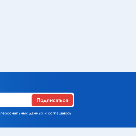
Газовое оборудование
Горелки
Газовые баллоны
Паяльник газовый
Средства индивидуальной
защиты
Расходные материалы
Подписаться
Термоусадочная трубка
х персональных данных
и соглашаюсь
Контактные макетные платы
Изолента