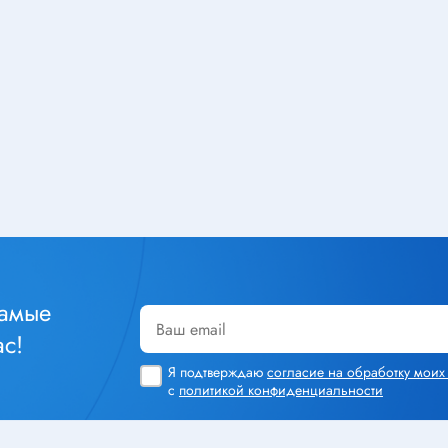
Тюнеры
лючатели
Шлейфы
чатели клавишные
Радиолампы
тактовые
чатели кнопочные
ры
Кабельная продукция
чатели для
Силовой кабель
инструмента
Стяжка кабельная
уры
Монтажный провод
чатели сетевые
Акустический кабель
чатели движковые
самые
Шнур соединительный
чатели DIP
с!
Площадка под стяжку
реключатели
Я подтверждаю
согласие на обработку мои
Кабель плоский, шлейф
чатели поворотные
с
политикой конфиденциальности
Коаксиальный кабель
чатели галетные
Крепеж