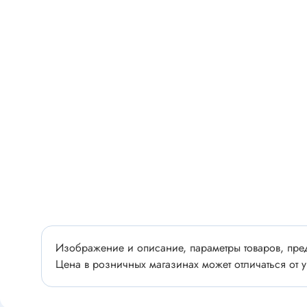
Разъёмы
Стабилитроны отечественные
Разъёмы
Разъём
Разъём
Тиристоры, симисторы
Разъёмы
Тиристоры
Зажимы 
Симисторы
Разъёмы
Динисторы
Разъёмы
Тиристоры силовые
Клеммни
Симисторы силовые
Разъём
отечест
Оптоэлектроника
Изображение и описание, параметры товаров, пред
Цена в розничных магазинах может отличаться от у
Клемм
Оптопары
Светодиоды
Втулки 