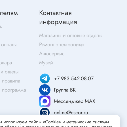
Скотч
ателям
Контактная
Защитные средства
информация
Клей
ь
Очищающие средства
Магазины и оптовые отделы
Текстолит
 оплаты
Ремонт электроники
Труба гофрированная
ты
Автосервис
Химия для электроники
товара
Музей
Токопроводящие материалы
и ответы
Средства для заморозки и продувки
+7 983 542-08-07
 правила
Крепежные элементы
я программа
Группа ВК
Трубка силиконовая
Мессенджер MAX
Втулки, подложки
Печатные макетные платы
online@escor.ru
атор
Тепловодящие материалы
 используем файлы «Cookie» и метрические системы
ля сбора и анализа информации о производительности