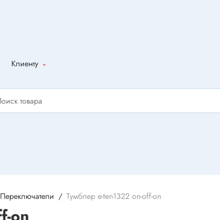
Клиенту
Как оформить
заказ
Доставка
Способы
оплаты
Написать
отзыв
Переключатели
Тумблер e-ten1322 on-off-on
f-on