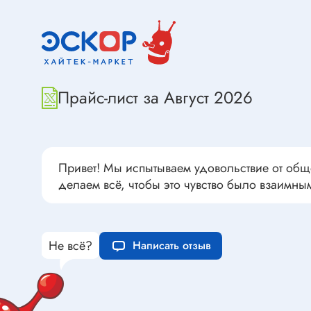
Переклю
Конденсаторы пусковые в
антиван
прямоугольном корпусе
Конденсаторы керамические
низковольтные
Устрой
Прайс-лист за Август 2026
Конденсаторы керамические ЧИП
Вставки
Конденсаторы электролитические
Термоста
неполярные
Термопр
Конденсаторы оксидно-
Привет! Мы испытываем удовольствие от общ
полупроводниковые
Брейке
делаем всё, чтобы это чувство было взаимны
Конденсаторы электролитические
Термост
SMD
Предохр
Конденсаторы переменные
Держате
Не всё?
Написать отзыв
Конденсаторы керамические
Предохр
высоковольтные
монтажа
Конденсаторы танталовые
Предохр