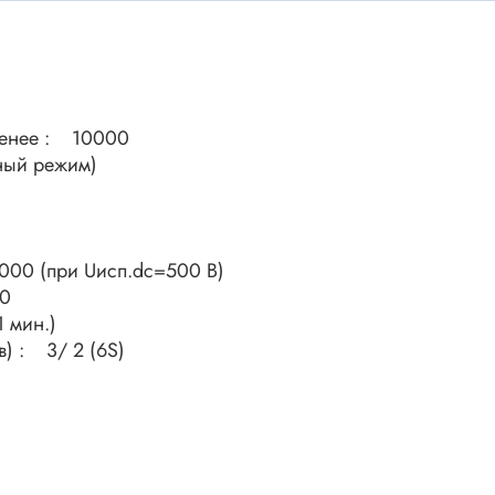
ки винтовые
ки
Акустика
ики разъёмные
Динамики
 аудио Jack
Менее : 10000
Звукоизлучатели
 высокочастотные
ный режим)
Мегафоны
 переходники
астотные
Микрофоны
 D-SUB
Рупорные громкоговорители
00 (при Uисп.dc=500 В)
ики барьерные
50
ы BANAN
 мин.)
Трансформаторы
в) : 3/ 2 (6S)
 IDC
ы USB
Дроссели, индуктивнос
 переходники аудио/видео
 DIN.miniDIN, ОНЦ
SMD-исполнения