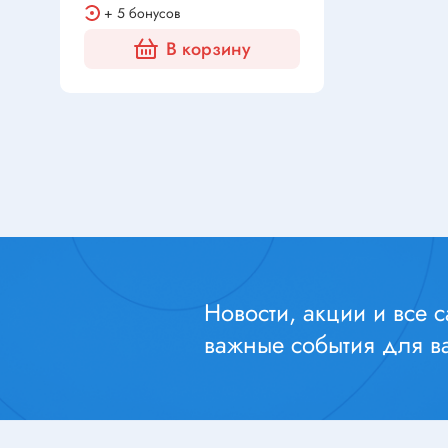
Перек
Резисторы ЧИП
+ 5 бонусов
Резисторы регулировочные
Переклю
В корзину
Варисторы
Кнопки 
Резисторы подстроечные
Переклю
Терморезисторы
Тумбле
Резисторные сборки
Переклю
Позисторы
электро
Клавиат
Переклю
Конденсаторы
Переклю
Новости, акции и все 
Конденсаторы электролитические
Переклю
важные события для ва
полярные
Микропе
Конденсаторы танталовые ЧИП
Переклю
Конденсаторы пусковые/силовые
Переклю
Конденсаторы плёночные