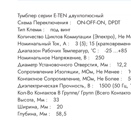
Клеммни
DC интеллектуальные ключи
Скотчло
Тумблер серии E-TEN двухполюсный
Транзисторы отечественные
Клеммн
Схема Переключения : ON-OFF-ON, DPDT
Тип Клемм : под винт
Разъёмы
Количество Циклов Коммутации (Электро), Не 
Диоды
Разъёмы
Номинальный Ток, А : 3 (5); 15 (кратковремен
Разъёмы
Диапазон Рабочих Температур, °C : -25 …+85
Диодные мосты
высокоч
Номинальное Напряжение, В : 250
Диоды защитные
Диаметр Установочного Отверстия, Мм : 12,2
Разъёмы
Диоды быстродействующие
Сопротивление Изоляции, МОм, Не Менее : 10
Клеммн
Контактное Сопротивление, МОм, Не Более : 
Диоды Шоттки
Разъём
Диэлектрическая Прочность, В : 1500 (50 Гц, 1
Диоды выпрямительные
Кол-Во Контактов В Группе/ Групп (Всего Контакто
Разъёмы
Стабилитроны
Высота, Мм : 33
Разъём
Ширина, Мм : 20
Варикапы
Разъёмы
Глубина, Мм : 58,5
Диоды отечественные
Разъёмы
Диоды силовые