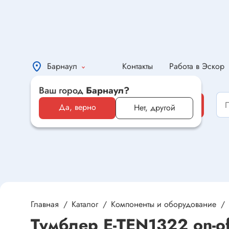
Барнаул
Контакты
Работа в Эскор
Ваш город
Барнаул?
Каталог
Каталог
Да, верно
Нет, другой
Электронные компоненты и
оборудование
Светотехника и электрика
Автомобильная электроника и
автотовары
Главная
Каталог
Компоненты и оборудование
Тумблер E-TEN1322 on-of