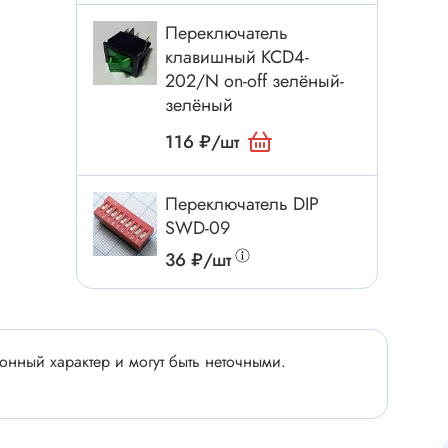
Электроинструмент
Переключатель
Аксессуары для инструмента
клавишный KCD4-
Слесарный инструмент
202/N on-off зелёный-
Сверло
зелёный
Измерительный инструмент
116 ₽/шт
Набор инструмента
Отвёртка с насадками
Переключатель DIP
SWD-09
Ящик, органайзер
36 ₽/шт
Пинцет, зажим
Набор отвёрток
Оптическое приспособление
Специальный инструмент
нный характер и могут быть неточными.
Расходные материалы
сти