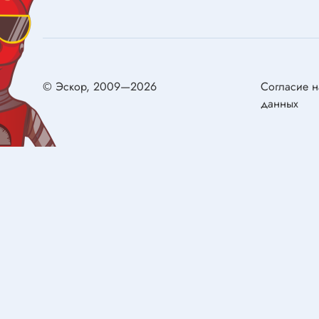
Конденсаторы металлобумажные
самовос
Ионисторы
Разряд
Конденсаторы электролитические с
низким импедансом
© Эскор, 2009—2026
Согласие н
Двигат
данных
Двигате
Реле
Щётки д
Реле электромагнитные
Сервом
Колодки для реле
Герконы
Реле твердотельные