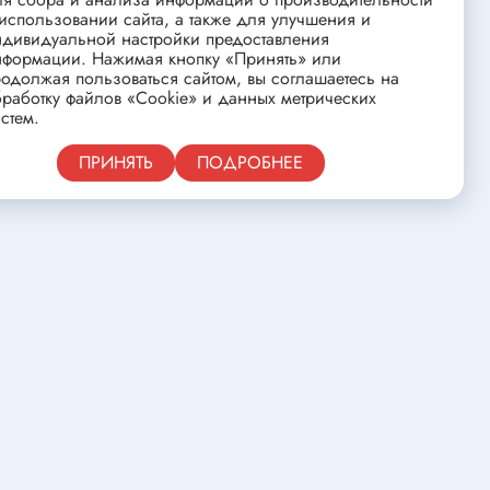
ства
Клеевые стержни
использовании сайта, а также для улучшения и
ндивидуальной настройки предоставления
Масла и смазки
нформации. Нажимая кнопку «Принять» или
одолжая пользоваться сайтом, вы соглашаетесь на
Скоба для гофротрубы
работку файлов «Cookie» и данных метрических
Лента
стем.
нцовых
Средства для изготовления печатных
Публичная оферта
ПРИНЯТЬ
ПОДРОБНЕЕ
плат