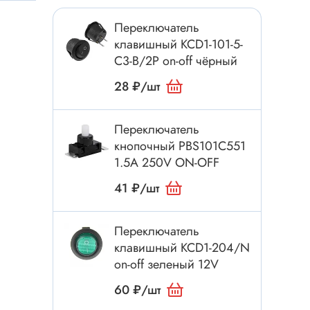
Токовые клещи
Переключатель
Анемометры
клавишный KCD1-101-5-
Мультиметры
C3-B/2P on-off чёрный
Измеритель расстояния
28 ₽/шт
Прибор
Переключатель
кнопочный PBS101C551
Инструмент
1.5A 250V ON-OFF
Бокорезы
41 ₽/шт
Отвёртка
Обжим, зачистка
Переключатель
Микродрели, насадки
клавишный KCD1-204/N
ти
on-off зеленый 12V
Нож, скальпель
60 ₽/шт
Плоскогубцы, круглогубцы