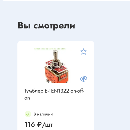
Устройства индикации
Клеммы
Фоточувствительные элементы
Клеммы 
Вы смотрели
Клеммы 
Клеммы 
Датчики
Наконеч
Давления
Клеммы 
Магниточувствительные
Наклона
Венти
Оптические
Энкодеры
Вентиля
Тумблер E-TEN1322 on-off-
on
Вентиля
Решетки
Резисторы
В наличии
Резисторы выводные
116 ₽/шт