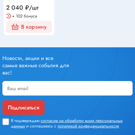
2 040 ₽/шт
+ 102 бонуса
В корзину
Новости, акции и все
самые важные события для
вас!
Подписаться
Я подтверждаю
согласие на обработку моих персональных
данных
и соглашаюсь с
политикой конфиденциальности