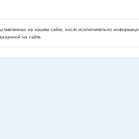
Запчасти для GSM телефонов
 ножевые
Запчасти для LCD панелей
тип *U*
Запчасти для кофемашин и к
тип *B*
ставленных на нашем сайте, носят исключительно информацио
Запчасти для мелкой бытовой
тип *O*
казанной на сайте.
Запчасти для плит
ники
Запчасти для СВЧ печей
тип *I*
Запчасти для стиральных ма
Запчасти для холодильников
ляторы
Л П М
Лазерные головки
торы AC
Механические детали
торы DC
видеоаппаратуры
 для вентиляторов
Панельки кинескопов
Телевизионка