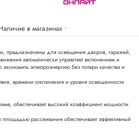
ки винтовые
ки
Акустика
ики разъёмные
Наличие в магазинах
1
Динамики
 аудио Jack
Звукоизлучатели
 высокочастотные
Мегафоны
и, предназначены для освещения дворов, гаражей,
 переходники
 движения автоматически управляет включением и
астотные
Микрофоны
 экономить электроэнергию без потери качества и
 D-SUB
Рупорные громкоговорители
ики барьерные
твия, времени отключения и уровня освещенности
ы BANAN
Трансформаторы
 IDC
хеме, обеспечивает высокий коэффициент мощности
ы USB
Дроссели, индуктивнос
й площадью рассеивания обеспечивает эффективный
 переходники аудио/видео
 DIN.miniDIN, ОНЦ
SMD-исполнения