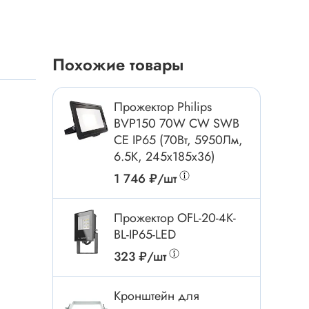
Токовые клещи
Анемометры
Мультиметры
Похожие товары
Измеритель расстояния
Прибор
Прожектор Philips
BVP150 70W CW SWB
CE IP65 (70Вт, 5950Лм,
Инструмент
6.5К, 245x185x36)
1 746 ₽/шт
Бокорезы
Отвёртка
Прожектор OFL-20-4K-
Обжим, зачистка
BL-IP65-LED
Микродрели, насадки
323 ₽/шт
ти
Нож, скальпель
Плоскогубцы, круглогубцы
Кронштейн для