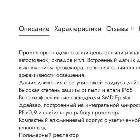
Клеммни
DC интеллектуальные ключи
Скотчло
Транзисторы отечественные
Клеммн
Описание
Характеристики
Отзывы
0
Разъёмы
Диоды
Разъёмы
Прожекторы надежно защищены от пыли и влаг
Разъёмы
Диодные мосты
автостоянок, складов и т.п. Встроенный датчик
высокоч
Диоды защитные
выключением прожектора, позволяя значительно
Разъёмы
эффективности освещения.
Диоды быстродействующие
Клеммн
Датчик движения с регулировкой радиуса дейс
Диоды Шоттки
Высокая степень защиты от пыли и влаги IP65
Разъём
Диоды выпрямительные
Высокоэффективные светодиоды SMD Epistar
Разъёмы
Драйвер, построенный на интегральной микрос
Стабилитроны
Разъём
PF>0,9 и стабильную работу прожектора
Варикапы
Компактный алюминиевый корпус с увеличенно
Разъёмы
Диоды отечественные
теплоотвод
Разъёмы
Полимерный рефлектор
Диоды силовые