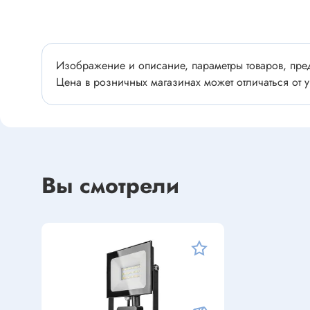
Устройства индикации
Клеммы
Фоточувствительные элементы
Клеммы 
Клеммы 
Изображение и описание, параметры товаров, пред
Клеммы 
Цена в розничных магазинах может отличаться от у
Датчики
Наконеч
Давления
Клеммы 
Магниточувствительные
Наклона
Вы смотрели
Венти
Оптические
Энкодеры
Вентиля
Вентиля
Решетки
Резисторы
Резисторы выводные