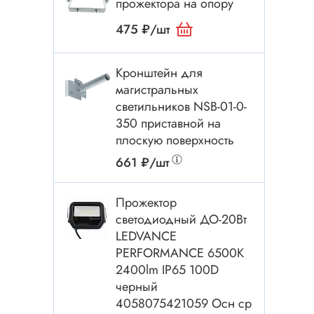
прожектора на опору
Электроинструмент
Аксессуары для инструмента
475 ₽/шт
Слесарный инструмент
Сверло
Кронштейн для
магистральных
Измерительный инструмент
светильников NSB-01-0-
Набор инструмента
350 приставной на
Отвёртка с насадками
плоскую поверхность
Ящик, органайзер
661 ₽/шт
Пинцет, зажим
Прожектор
Набор отвёрток
светодиодный ДО-20Вт
Оптическое приспособление
LEDVANCE
Специальный инструмент
PERFORMANCE 6500К
2400lm IP65 100D
Расходные материалы
сти
черный
4058075421059 Осн ср