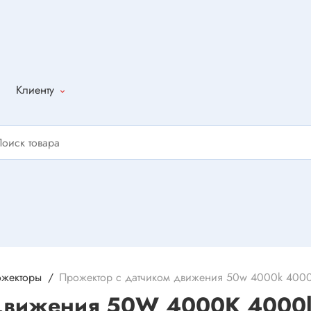
Клиенту
Как оформить
заказ
Доставка
Способы
оплаты
Написать
отзыв
жекторы
Прожектор с датчиком движения 50w 4000k 4000lm i
 движения 50W 4000K 4000l