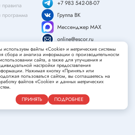
ства
Клеевые стержни
+7 983 542-08-07
 правила
Масла и смазки
я программа
Группа ВК
Скоба для гофротрубы
Мессенджер MAX
Лента
нцовых
online@escor.ru
Средства для изготовления печатных
плат
 используем файлы «Cookie» и метрические системы
ля сбора и анализа информации о производительности
использовании сайта, а также для улучшения и
ндивидуальной настройки предоставления
нформации. Нажимая кнопку «Принять» или
одолжая пользоваться сайтом, вы соглашаетесь на
работку файлов «Cookie» и данных метрических
стем.
Публичная оферта
ПРИНЯТЬ
ПОДРОБНЕЕ