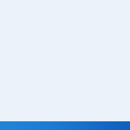
Тюнеры
лючатели
Шлейфы
чатели клавишные
Радиолампы
тактовые
чатели кнопочные
ры
Кабельная продукция
чатели для
Силовой кабель
инструмента
Стяжка кабельная
уры
Монтажный провод
чатели сетевые
Акустический кабель
чатели движковые
Шнур соединительный
чатели DIP
Площадка под стяжку
реключатели
Кабель плоский, шлейф
чатели поворотные
Коаксиальный кабель
чатели галетные
Крепеж