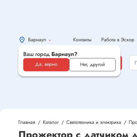
Барнаул
Контакты
Работа в Эскор
Ваш город
Барнаул?
Каталог
Каталог
Да, верно
Нет, другой
Электронные компоненты и
оборудование
Светотехника и электрика
Автомобильная электроника и
автотовары
Главная
Каталог
Светотехника и электрика
Про
Прожектор с датчиком