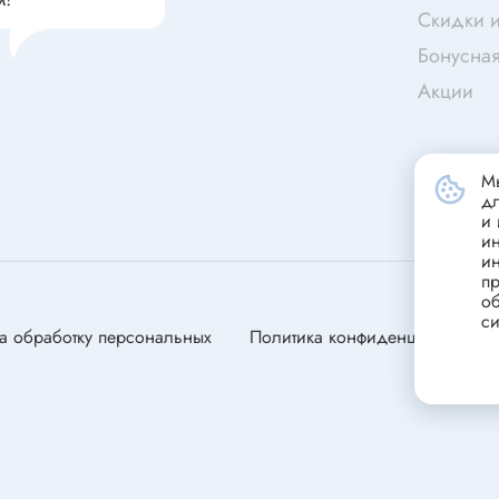
станавливающиеся
Портативные зарядные устрой
Скидки и
(powerbank)
ники
Бонусна
Стабилизатор напряжения
Акции
переменного тока
Зарядные устройства для сви
ели
аккумуляторов
Мы
ли
д
ля электродвигателей
и 
и
оторы
и
пр
об
си
а обработку персональных
Политика конфиденциальности