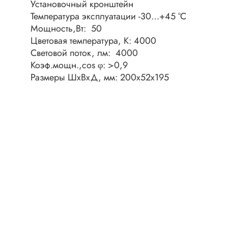
Разъёмы
Установочный кронштейн
Стабилитроны отечественные
Температура эксплуатации -30…+45 °С
Разъёмы
Мощность,Вт: 50
Разъём
Цветовая температура, К: 4000
Разъём
Тиристоры, симисторы
Световой поток, лм: 4000
Коэф.мощн.,cos φ: >0,9
Разъёмы
Тиристоры
Размеры ШхВхД, мм: 200х52х195
Зажимы 
Симисторы
Разъёмы
Динисторы
Разъёмы
Тиристоры силовые
Клеммни
Симисторы силовые
Разъём
отечест
Оптоэлектроника
Клемм
Оптопары
Светодиоды
Втулки 