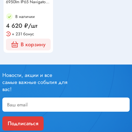
6950lm IP65 Navigator
(NFL-03-50-6.5K-BL-LED)
В наличии
4 620 ₽/шт
+ 231 бонус
В корзину
Новости, акции и все
самые важные события для
вас!
Подписаться