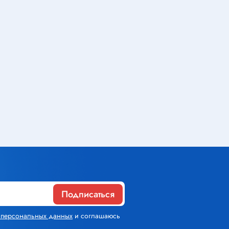
Газовое оборудование
Горелки
Газовые баллоны
Паяльник газовый
Средства индивидуальной
защиты
Расходные материалы
Термоусадочная трубка
Подписаться
Контактные макетные платы
х персональных данных
и соглашаюсь
Изолента