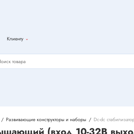
Клиенту
Как оформить
заказ
Доставка
Способы
оплаты
Написать
отзыв
Развивающие конструкторы и наборы
Dc-dc стабилизато
ышающий (вход 10-32В выхо