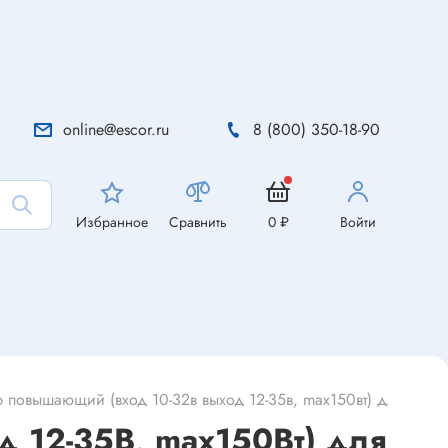
online@escor.ru
8 (800) 350-18-90
Избранное
Сравнить
0 ₽
Войти
р повышающий (вход 10-32в выход 12-35в, max150вт) для ardui
д 12-35В, max150Вт) для