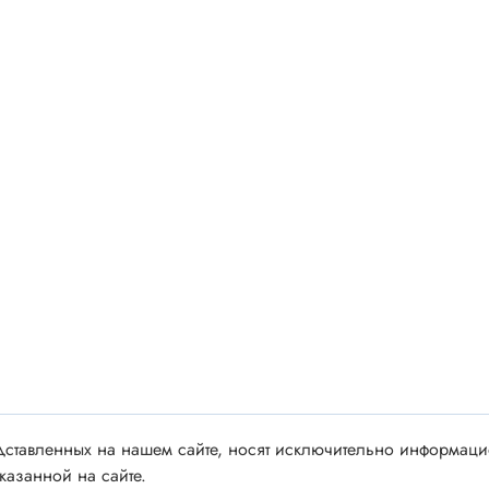
 аудио/видео
Импортные
 XLR
Отечественные
ы FDC
ы RCA
Резонаторы, фильтры
 для RC моделей
Генераторы
акустические
Резонаторы
 DIN
Фильтры
 IEEE
ки безвинтовые, нажимные
Магниты, сердечники и
ы промышленные
аксессуары
венные
Комплектующие и запча
ы, наконечники
ставленных на нашем сайте, носят исключительно информацио
для ремонта
казанной на сайте.
(гильзы) соединительные