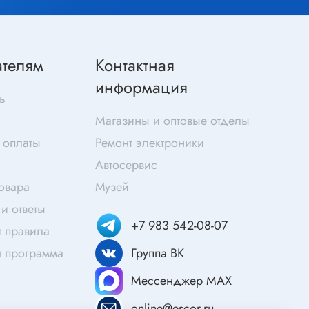
Скотч
Защитные средства
Клей
ателям
Контактная
Очищающие средства
информация
Текстолит
ь
Труба гофрированная
Магазины и оптовые отделы
ты
Химия для электроники
 оплаты
Ремонт электроники
Токопроводящие материалы
Автосервис
Средства для заморозки и продувки
товара
Музей
Крепежные элементы
и ответы
+7 983 542-08-07
Трубка силиконовая
 правила
Втулки, подложки
я программа
Группа ВК
Печатные макетные платы
атор
Мессенджер MAX
Тепловодящие материалы
online@escor.ru