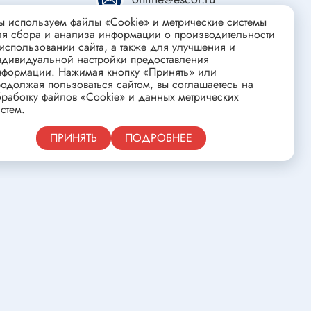
ства
Клеевые стержни
 используем файлы «Cookie» и метрические системы
Масла и смазки
ля сбора и анализа информации о производительности
использовании сайта, а также для улучшения и
Скоба для гофротрубы
ндивидуальной настройки предоставления
нформации. Нажимая кнопку «Принять» или
Лента
нцовых
одолжая пользоваться сайтом, вы соглашаетесь на
Средства для изготовления печатных
работку файлов «Cookie» и данных метрических
стем.
плат
Публичная оферта
ПРИНЯТЬ
ПОДРОБНЕЕ