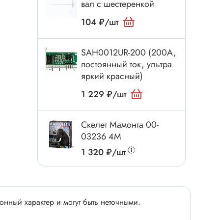
Электроинструмент
вал с шестеренкой
Аксессуары для инструмента
104 ₽/шт
Слесарный инструмент
Сверло
SAH0012UR-200 (200А,
постоянный ток, ультра
Измерительный инструмент
яркий красный)
Набор инструмента
1 229 ₽/шт
Отвёртка с насадками
Ящик, органайзер
Скелет Мамонта 00-
Пинцет, зажим
03236 4M
Набор отвёрток
1 320 ₽/шт
Оптическое приспособление
Специальный инструмент
Расходные материалы
сти
нный характер и могут быть неточными.