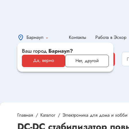
Барнаул
Контакты
Работа в Эскор
Ваш город
Барнаул?
Каталог
Каталог
Да, верно
Нет, другой
Электронные компоненты и
оборудование
Светотехника и электрика
Автомобильная электроника и
автотовары
Главная
Каталог
Электроника для дома и хобби
DC-DC стабилизатор пов