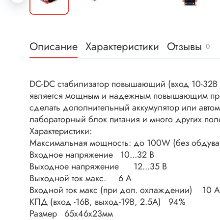
Клеммни
DC интеллектуальные ключи
Скотчло
Транзисторы отечественные
Клеммн
Описание
Характеристики
Отзывы
0
Разъёмы
Диоды
Разъёмы
Разъёмы
DC-DC стабилизатор повышающий (вход 10-32В 
Диодные мосты
высокоч
является мощным и надежным повышающим преоб
Диоды защитные
сделать дополнительный аккумулятор или автом
Разъёмы
лабораторный блок питания и много других пол
Диоды быстродействующие
Клеммн
Характеристики:
Диоды Шоттки
Разъём
Максимальная мощность: до 100W (без обдува),
Диоды выпрямительные
Входное напряжение 10...32 В
Разъёмы
Выходное напряжение 12...35 В
Стабилитроны
Разъём
Выходной ток макс. 6 А
Варикапы
Разъёмы
Входной ток макс (при доп. охлаждении) 10 А
Диоды отечественные
КПД (вход -16В, выход-19В, 2.5А) 94%
Разъёмы
Размер 65x46x23мм
Диоды силовые