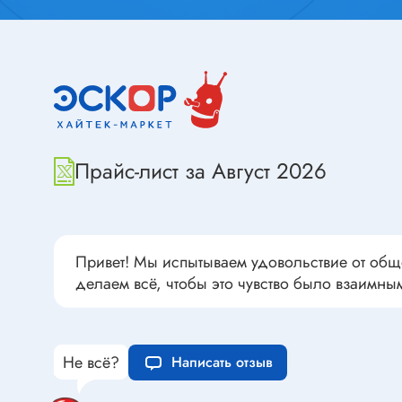
Переклю
Конденсаторы пусковые в
антиван
прямоугольном корпусе
Конденсаторы керамические
низковольтные
Устрой
Конденсаторы керамические ЧИП
Вставки
Конденсаторы электролитические
Прайс-лист за Август 2026
Термоста
неполярные
Термопр
Конденсаторы оксидно-
полупроводниковые
Брейке
Конденсаторы электролитические
Термост
Привет! Мы испытываем удовольствие от общ
SMD
Предохр
делаем всё, чтобы это чувство было взаимны
Конденсаторы переменные
Держате
Конденсаторы керамические
Предохр
высоковольтные
монтажа
Не всё?
Написать отзыв
Конденсаторы танталовые
Предохр