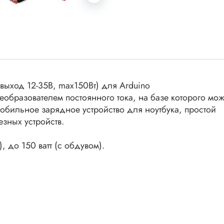
ки винтовые
ки
Акустика
ики разъёмные
Динамики
 аудио Jack
Звукоизлучатели
 высокочастотные
Мегафоны
 переходники
выход 12-35В, max150Вт) для Arduino
астотные
разователем постоянного тока, на базе которого мо
Микрофоны
обильное зарядное устройство для ноутбука, простой
 D-SUB
Рупорные громкоговорители
езных устройств.
ики барьерные
ы BANAN
 до 150 ватт (с обдувом).
Трансформаторы
 IDC
ы USB
Дроссели, индуктивнос
 переходники аудио/видео
 DIN.miniDIN, ОНЦ
SMD-исполнения