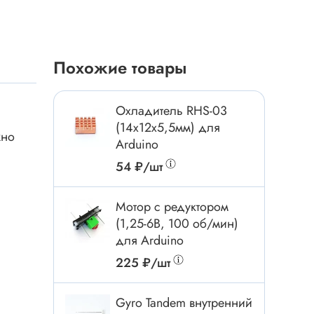
Токовые клещи
Анемометры
Мультиметры
Похожие товары
Измеритель расстояния
Прибор
Охладитель RHS-03
(14х12х5,5мм) для
жно
Arduino
Инструмент
54 ₽/шт
Бокорезы
Отвёртка
Мотор с редуктором
(1,25-6В, 100 об/мин)
Обжим, зачистка
для Arduino
Микродрели, насадки
ти
225 ₽/шт
Нож, скальпель
Плоскогубцы, круглогубцы
Gyro Tandem внутренний