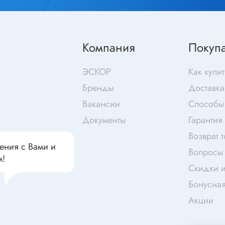
чатели кнопочные
дальные
Витая пара
Переходник
Компания
Покуп
Телефонный кабель
ства защиты
Бандажи
ЭСКОР
Как купит
 плавкие
Бренды
Доставка
ты
Аккумуляторы и элемен
Вакансии
Способы
питания
едохранители
Документы
Гарантия
ры
Возврат 
аты регулируемые
ения с Вами и
Источники питания
Вопросы 
анители интегральные
м!
Скидки и
Зарядное устройство
ли предохранителя
Бонусна
Лабораторный блок питания
анители для поверхностного
Акции
Лабораторный автотрансформ
(ЛАТР)
анители