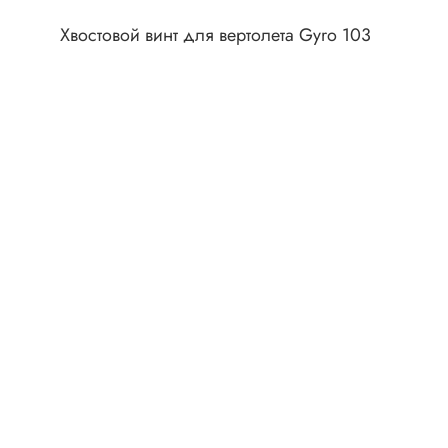
Клеммни
DC интеллектуальные ключи
Хвостовой винт для вертолета Gyro 103
Скотчло
Транзисторы отечественные
Клеммн
Разъёмы
Диоды
Разъёмы
Разъёмы
Диодные мосты
высокоч
Диоды защитные
Разъёмы
Диоды быстродействующие
Клеммн
Диоды Шоттки
Разъём
Диоды выпрямительные
Разъёмы
Стабилитроны
Разъём
Варикапы
Разъёмы
Диоды отечественные
Разъёмы
Диоды силовые