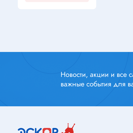
Перек
Резисторы ЧИП
Резисторы регулировочные
Переклю
Варисторы
Кнопки 
Резисторы подстроечные
Переклю
Терморезисторы
Тумбле
Резисторные сборки
Переклю
Позисторы
электро
Клавиат
Новости, акции и все 
Переклю
Конденсаторы
важные события для ва
Переклю
Конденсаторы электролитические
Переклю
полярные
Микропе
Конденсаторы танталовые ЧИП
Переклю
Конденсаторы пусковые/силовые
Переклю
Конденсаторы плёночные