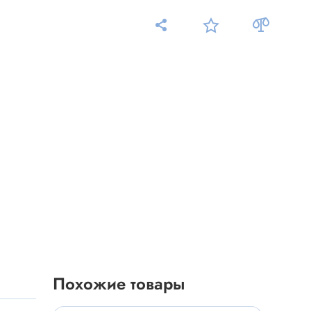
Измерительные приборы
Мультиметр
Пробники, тестеры
ники
Измеритель уровня шума
Измеритель температуры
Аксессуары для приборов
C-DC
Тахометр
Осциллограф
Похожие товары
Измеритель освещенности