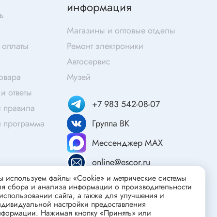
Скотч
информация
ь
Защитные средства
Магазины и оптовые отделы
Клей
 оплаты
Ремонт электроники
Очищающие средства
Автосервис
Текстолит
товара
Музей
Труба гофрированная
ты
и ответы
Химия для электроники
+7 983 542-08-07
 правила
Токопроводящие материалы
я программа
Группа ВК
Средства для заморозки и продувки
Мессенджер MAX
Крепежные элементы
Трубка силиконовая
online@escor.ru
Втулки, подложки
 используем файлы «Cookie» и метрические системы
ля сбора и анализа информации о производительности
Печатные макетные платы
атор
использовании сайта, а также для улучшения и
ндивидуальной настройки предоставления
Тепловодящие материалы
нформации. Нажимая кнопку «Принять» или