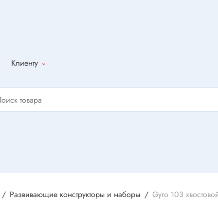
Клиенту
Как оформить
заказ
Доставка
Способы
оплаты
Написать
отзыв
Развивающие конструкторы и наборы
Gyro 103 хвостовой