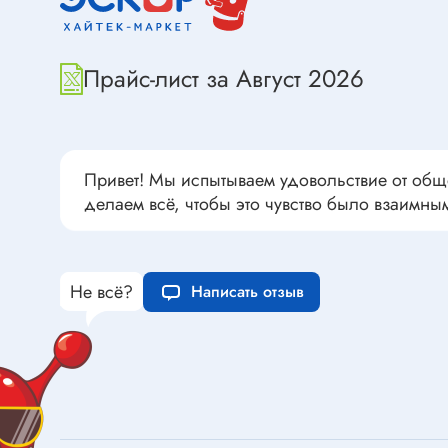
Переклю
Конденсаторы пусковые в
антиван
прямоугольном корпусе
Прайс-лист за Август 2026
Конденсаторы керамические
низковольтные
Устрой
Конденсаторы керамические ЧИП
Вставки
Конденсаторы электролитические
Привет! Мы испытываем удовольствие от общ
Термоста
неполярные
делаем всё, чтобы это чувство было взаимны
Термопр
Конденсаторы оксидно-
полупроводниковые
Брейке
Конденсаторы электролитические
Термост
Не всё?
Написать отзыв
SMD
Предохр
Конденсаторы переменные
Держате
Конденсаторы керамические
Предохр
высоковольтные
монтажа
Конденсаторы танталовые
Предохр