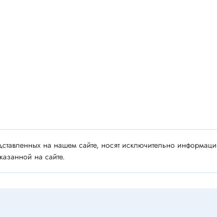
 аудио/видео
Импортные
 XLR
Отечественные
ы FDC
ы RCA
Резонаторы, фильтры
 для RC моделей
Генераторы
акустические
Резонаторы
 DIN
Фильтры
 IEEE
ки безвинтовые, нажимные
Магниты, сердечники и
ы промышленные
ставленных на нашем сайте, носят исключительно информацио
аксессуары
венные
казанной на сайте.
Комплектующие и запча
ы, наконечники
для ремонта
(гильзы) соединительные