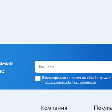
Тюнеры
лючатели
Шлейфы
чатели клавишные
Радиолампы
тактовые
чатели кнопочные
ры
Кабельная продукция
чатели для
Силовой кабель
инструмента
Стяжка кабельная
уры
самые
Монтажный провод
чатели сетевые
с!
Акустический кабель
чатели движковые
Я подтверждаю
согласие на обработку мои
Шнур соединительный
чатели DIP
с
политикой конфиденциальности
Площадка под стяжку
реключатели
Кабель плоский, шлейф
чатели поворотные
Коаксиальный кабель
чатели галетные
Компания
Покуп
Крепеж