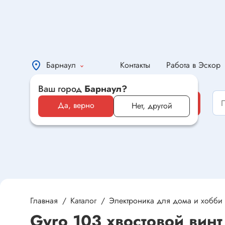
Барнаул
Контакты
Работа в Эскор
Ваш город
Барнаул?
Каталог
Каталог
Да, верно
Нет, другой
Электронные компоненты и
оборудование
Светотехника и электрика
Автомобильная электроника и
автотовары
Главная
Каталог
Электроника для дома и хобби
Gyro 103 хвостовой винт