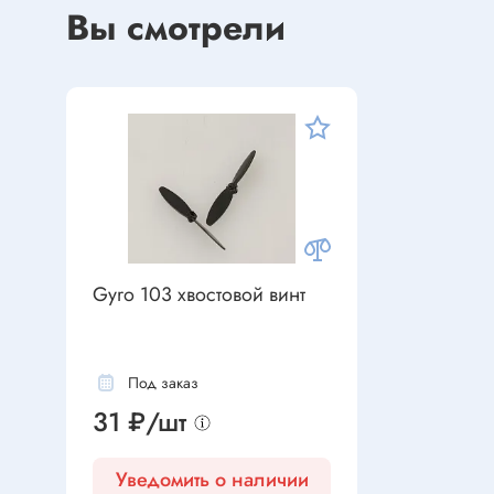
Устройства индикации
Вы смотрели
Клеммы
Фоточувствительные элементы
Клеммы 
Клеммы 
Клеммы 
Датчики
Наконеч
Давления
Клеммы 
Магниточувствительные
Наклона
Венти
Оптические
Gyro 103 хвостовой винт
Энкодеры
Вентиля
Вентиля
Под заказ
Решетки
Резисторы
31 ₽/шт
Резисторы выводные
Уведомить о наличии