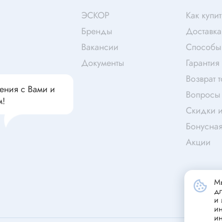
чатели кнопочные
дальные
Витая пара
ЭСКОР
Как купит
Переходник
Бренды
Доставка
Телефонный кабель
Вакансии
Способы
ства защиты
Бандажи
Документы
Гарантия
 плавкие
Возврат 
ения с Вами и
ты
Аккумуляторы и элемен
Вопросы 
м!
питания
едохранители
Скидки и
ры
Бонусна
аты регулируемые
Акции
Источники питания
анители интегральные
Зарядное устройство
ли предохранителя
Мы
Лабораторный блок питания
анители для поверхностного
д
Лабораторный автотрансформ
и 
и
(ЛАТР)
анители
и