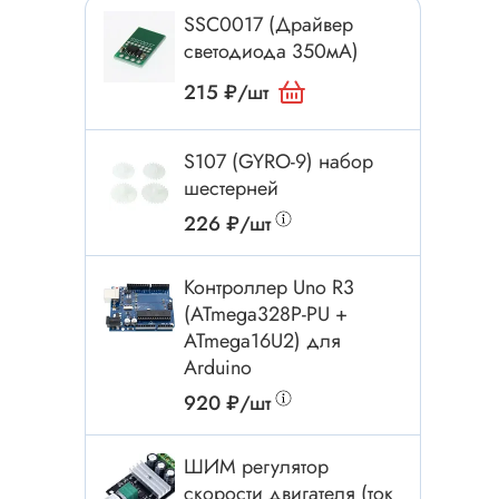
Токовые клещи
SSC0017 (Драйвер
Анемометры
светодиода 350мА)
Мультиметры
215 ₽/шт
Измеритель расстояния
Прибор
S107 (GYRO-9) набор
шестерней
226 ₽/шт
Инструмент
Контроллер Uno R3
Бокорезы
(ATmega328P-PU +
Отвёртка
ATmega16U2) для
Обжим, зачистка
Arduino
Микродрели, насадки
920 ₽/шт
ти
Нож, скальпель
ШИМ регулятор
Плоскогубцы, круглогубцы
скорости двигателя (ток