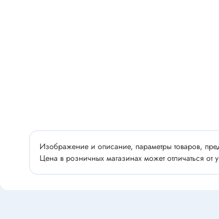
Разъёмы
Стабилитроны отечественные
Разъёмы
Разъём
Разъём
Тиристоры, симисторы
Разъёмы
Тиристоры
Зажимы 
Симисторы
Разъёмы
Динисторы
Разъёмы
Тиристоры силовые
Клеммни
Симисторы силовые
Разъём
Изображение и описание, параметры товаров, пред
отечест
Цена в розничных магазинах может отличаться от у
Оптоэлектроника
Клемм
Оптопары
Светодиоды
Втулки 