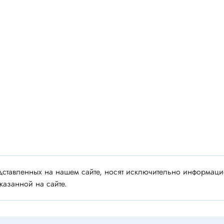
 аудио/видео
Импортные
 XLR
Отечественные
ы FDC
ы RCA
Резонаторы, фильтры
 для RC моделей
Генераторы
акустические
Резонаторы
 DIN
Фильтры
 IEEE
ки безвинтовые, нажимные
Магниты, сердечники и
ы промышленные
аксессуары
венные
ставленных на нашем сайте, носят исключительно информацио
казанной на сайте.
Комплектующие и запча
ы, наконечники
для ремонта
(гильзы) соединительные