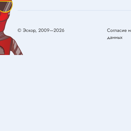
Конденсаторы металлобумажные
самовос
Ионисторы
Разряд
Конденсаторы электролитические с
низким импедансом
© Эскор, 2009—2026
Согласие н
Двигат
данных
Двигате
Реле
Щётки д
Реле электромагнитные
Сервом
Колодки для реле
Герконы
Реле твердотельные