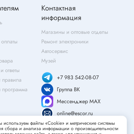
Скотч
ателям
Контактная
Защитные средства
информация
Клей
ь
Очищающие средства
Магазины и оптовые отделы
Текстолит
 оплаты
Ремонт электроники
Труба гофрированная
Автосервис
ты
Химия для электроники
товара
Музей
Токопроводящие материалы
и ответы
+7 983 542-08-07
Средства для заморозки и продувки
 правила
Крепежные элементы
я программа
Группа ВК
Трубка силиконовая
Мессенджер MAX
Втулки, подложки
online@escor.ru
Печатные макетные платы
атор
 используем файлы «Cookie» и метрические системы
Тепловодящие материалы
ля сбора и анализа информации о производительности
использовании сайта, а также для улучшения и