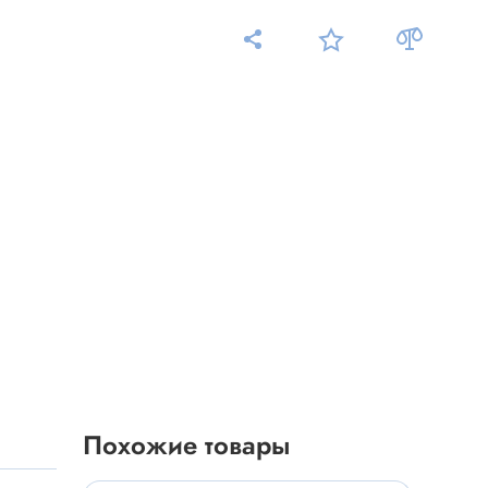
Измерительные приборы
Мультиметр
Пробники, тестеры
ники
Измеритель уровня шума
Измеритель температуры
Аксессуары для приборов
C-DC
Тахометр
Осциллограф
Похожие товары
Измеритель освещенности