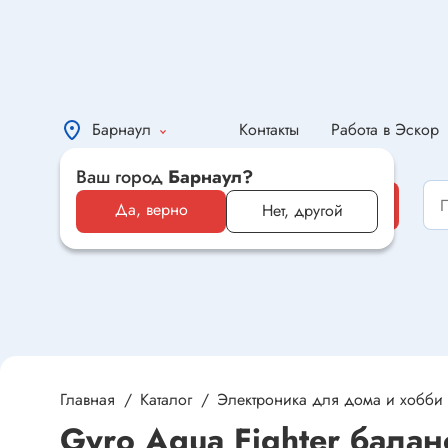
Барнаул
Контакты
Работа в Эскор
Ваш город
Барнаул?
Каталог
Каталог
Да, верно
Нет, другой
Электронные компоненты и
оборудование
Светотехника и электрика
Автомобильная электроника и
автотовары
Главная
Каталог
Электроника для дома и хобби
Gyro Aqua Fighter балан