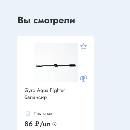
Устройства индикации
Клеммы
Фоточувствительные элементы
Клеммы 
Вы смотрели
Клеммы 
Клеммы 
Датчики
Наконеч
Давления
Клеммы 
Магниточувствительные
Наклона
Венти
Оптические
Энкодеры
Вентиля
Gyro Aqua Fighter
балансир
Вентиля
Решетки
Резисторы
Под заказ
Резисторы выводные
86 ₽/шт