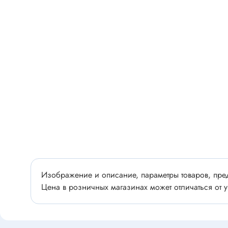
Разъёмы
Стабилитроны отечественные
Разъёмы
Разъём
Разъём
Тиристоры, симисторы
Разъёмы
Тиристоры
Зажимы 
Симисторы
Разъёмы
Динисторы
Разъёмы
Тиристоры силовые
Клеммни
Симисторы силовые
Разъём
отечест
Изображение и описание, параметры товаров, пред
Оптоэлектроника
Цена в розничных магазинах может отличаться от у
Клемм
Оптопары
Светодиоды
Втулки 