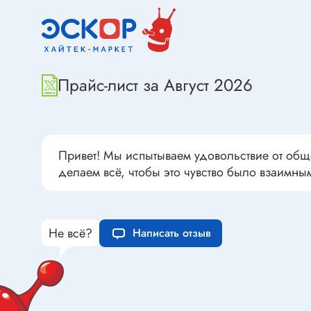
Переклю
Конденсаторы пусковые в
антиван
прямоугольном корпусе
Конденсаторы керамические
низковольтные
Устрой
Прайс-лист за Август 2026
Конденсаторы керамические ЧИП
Вставки
Конденсаторы электролитические
Термоста
неполярные
Термопр
Привет! Мы испытываем удовольствие от общ
Конденсаторы оксидно-
делаем всё, чтобы это чувство было взаимны
полупроводниковые
Брейке
Конденсаторы электролитические
Термост
SMD
Предохр
Не всё?
Конденсаторы переменные
Написать отзыв
Держате
Конденсаторы керамические
Предохр
высоковольтные
монтажа
Конденсаторы танталовые
Предохр