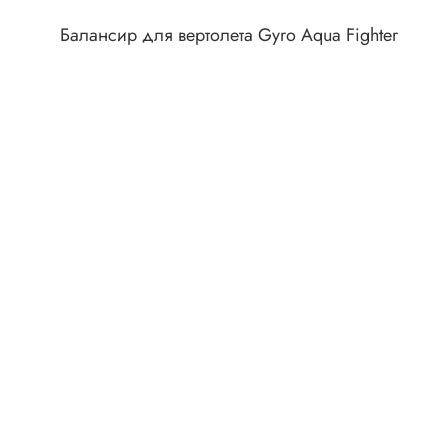
Клеммни
DC интеллектуальные ключи
Балансир для вертолета Gyro Aqua Fighter
Скотчло
Транзисторы отечественные
Клеммн
Разъёмы
Диоды
Разъёмы
Разъёмы
Диодные мосты
высокоч
Диоды защитные
Разъёмы
Диоды быстродействующие
Клеммн
Диоды Шоттки
Разъём
Диоды выпрямительные
Разъёмы
Стабилитроны
Разъём
Варикапы
Разъёмы
Диоды отечественные
Разъёмы
Диоды силовые