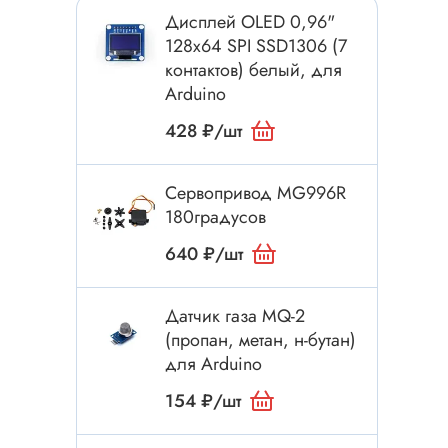
Токовые клещи
Дисплей OLED 0,96"
Анемометры
128x64 SPI SSD1306 (7
контактов) белый, для
Мультиметры
Arduino
Измеритель расстояния
428 ₽/шт
Прибор
Сервопривод MG996R
180градусов
Инструмент
640 ₽/шт
Бокорезы
Отвёртка
Датчик газа MQ-2
Обжим, зачистка
(пропан, метан, н-бутан)
Микродрели, насадки
для Arduino
ти
Нож, скальпель
154 ₽/шт
Плоскогубцы, круглогубцы