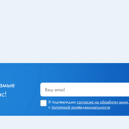
Тюнеры
лючатели
Шлейфы
чатели клавишные
Радиолампы
тактовые
чатели кнопочные
ры
Кабельная продукция
чатели для
Силовой кабель
инструмента
Стяжка кабельная
уры
Монтажный провод
чатели сетевые
Акустический кабель
самые
чатели движковые
Шнур соединительный
с!
чатели DIP
Площадка под стяжку
Я подтверждаю
согласие на обработку мои
реключатели
с
политикой конфиденциальности
Кабель плоский, шлейф
чатели поворотные
Коаксиальный кабель
чатели галетные
Крепеж