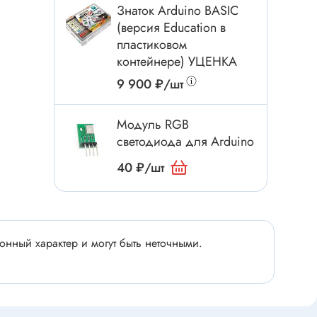
Электроинструмент
Знаток Arduino BASIC
Аксессуары для инструмента
(версия Education в
пластиковом
Слесарный инструмент
контейнере) УЦЕНКА
Сверло
9 900 ₽/шт
Измерительный инструмент
Набор инструмента
Модуль RGB
Отвёртка с насадками
светодиода для Arduino
Ящик, органайзер
40 ₽/шт
Пинцет, зажим
Набор отвёрток
Оптическое приспособление
нный характер и могут быть неточными.
Специальный инструмент
Расходные материалы
сти