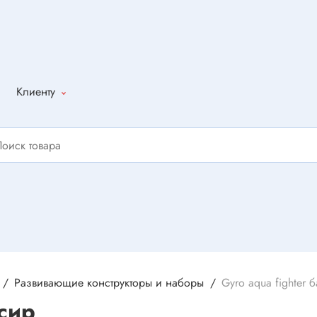
Клиенту
Как оформить
заказ
Доставка
Способы
оплаты
Написать
отзыв
Развивающие конструкторы и наборы
Gyro aqua fighter 
сир