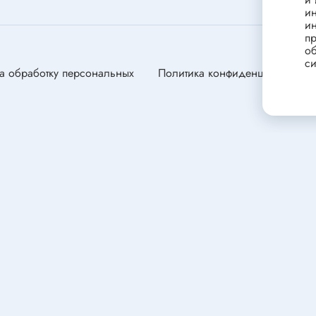
станавливающиеся
Портативные зарядные устрой
и
(powerbank)
и
ники
пр
Стабилизатор напряжения
об
переменного тока
си
а обработку персональных
Политика конфиденциальности
Зарядные устройства для сви
ели
аккумуляторов
ли
ля электродвигателей
оторы