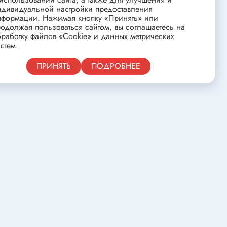
ства
Клеевые стержни
ндивидуальной настройки предоставления
нформации. Нажимая кнопку «Принять» или
Масла и смазки
одолжая пользоваться сайтом, вы соглашаетесь на
работку файлов «Cookie» и данных метрических
Скоба для гофротрубы
стем.
Лента
нцовых
Публичная оферта
ПРИНЯТЬ
ПОДРОБНЕЕ
Средства для изготовления печатных
плат