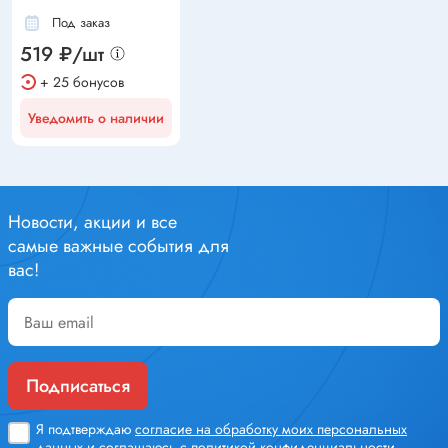
Под заказ
519 ₽/шт
+ 25 бонусов
Уведомить о наличии
Новости, акции и все
самые важные события для
вас!
Подписаться
Я подтверждаю
согласие на обработку моих персональных
данных
и соглашаюсь с
политикой конфиденциальности