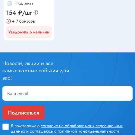
Под заказ
154 ₽/шт
+ 7 бонусов
Уведомить о наличии
Новости, акции и все
самые важные события для
вас!
Подписаться
Я подтверждаю
согласие на обработку моих персональных
данных
и соглашаюсь с
политикой конфиденциальности