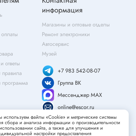
ателям
Контактная
Скотч
информация
Защитные средства
ь
Клей
Магазины и оптовые отделы
Очищающие средства
 оплаты
Ремонт электроники
Текстолит
Автосервис
Труба гофрированная
товара
Музей
ты
Химия для электроники
и ответы
+7 983 542-08-07
Токопроводящие материалы
 правила
Средства для заморозки и продувки
я программа
Группа ВК
Крепежные элементы
Мессенджер MAX
Трубка силиконовая
online@escor.ru
Втулки, подложки
 используем файлы «Cookie» и метрические системы
Печатные макетные платы
атор
ля сбора и анализа информации о производительности
использовании сайта, а также для улучшения и
Тепловодящие материалы
ндивидуальной настройки предоставления