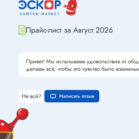
Переклю
Конденсаторы пусковые в
антиван
прямоугольном корпусе
Конденсаторы керамические
Прайс-лист за Август 2026
низковольтные
Устрой
Конденсаторы керамические ЧИП
Вставки
Конденсаторы электролитические
Термоста
неполярные
Привет! Мы испытываем удовольствие от общ
Термопр
делаем всё, чтобы это чувство было взаимны
Конденсаторы оксидно-
полупроводниковые
Брейке
Конденсаторы электролитические
Термост
SMD
Не всё?
Написать отзыв
Предохр
Конденсаторы переменные
Держате
Конденсаторы керамические
Предохр
высоковольтные
монтажа
Конденсаторы танталовые
Предохр