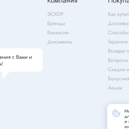
Компания
Покуп
чатели кнопочные
дальные
Витая пара
ЭСКОР
Как купит
Переходник
Бренды
Доставка
Телефонный кабель
ства защиты
Вакансии
Способы
Бандажи
Документы
Гарантия
 плавкие
Возврат 
ты
Аккумуляторы и элемен
ения с Вами и
Вопросы 
питания
едохранители
м!
Скидки и
ры
Бонусна
аты регулируемые
Источники питания
Акции
анители интегральные
Зарядное устройство
ли предохранителя
Лабораторный блок питания
анители для поверхностного
Мы
Лабораторный автотрансформ
д
и 
(ЛАТР)
анители
и