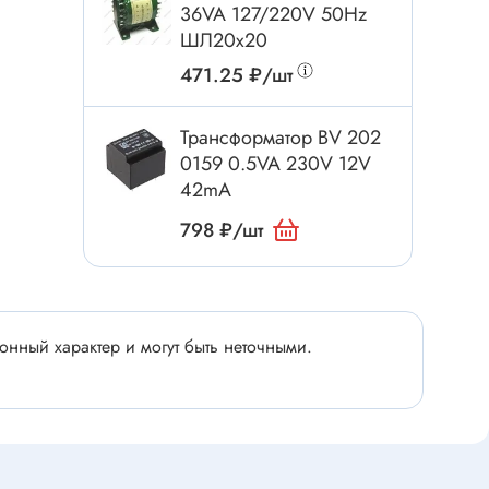
Электроинструмент
36VA 127/220V 50Hz
ШЛ20х20
Аксессуары для инструмента
471.25 ₽/шт
Слесарный инструмент
Сверло
Трансформатор BV 202
Измерительный инструмент
0159 0.5VA 230V 12V
Набор инструмента
42mA
Отвёртка с насадками
798 ₽/шт
Ящик, органайзер
Пинцет, зажим
Набор отвёрток
нный характер и могут быть неточными.
Оптическое приспособление
Специальный инструмент
Расходные материалы
сти