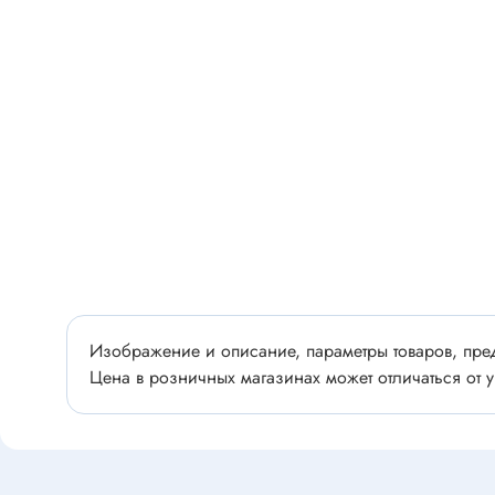
Разъёмы
Стабилитроны отечественные
Разъёмы
Разъём
Разъём
Тиристоры, симисторы
Разъёмы
Тиристоры
Зажимы 
Симисторы
Разъёмы
Динисторы
Разъёмы
Тиристоры силовые
Клеммни
Симисторы силовые
Разъём
отечест
Изображение и описание, параметры товаров, пред
Цена в розничных магазинах может отличаться от у
Оптоэлектроника
Клемм
Оптопары
Светодиоды
Втулки 