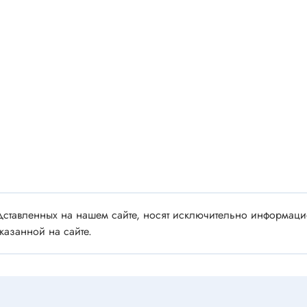
 аудио/видео
Импортные
 XLR
Отечественные
ы FDC
ы RCA
Резонаторы, фильтры
 для RC моделей
Генераторы
акустические
Резонаторы
 DIN
Фильтры
 IEEE
ки безвинтовые, нажимные
Магниты, сердечники и
ы промышленные
аксессуары
венные
ставленных на нашем сайте, носят исключительно информацио
казанной на сайте.
Комплектующие и запча
ы, наконечники
для ремонта
(гильзы) соединительные