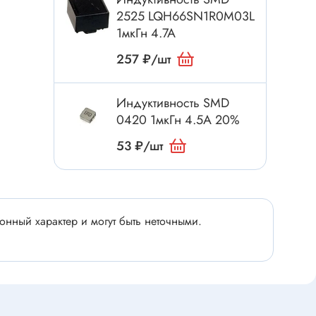
Электроинструмент
2525 LQH66SN1R0M03L
Аксессуары для инструмента
1мкГн 4.7А
Слесарный инструмент
257 ₽/шт
Сверло
Измерительный инструмент
Индуктивность SMD
Набор инструмента
0420 1мкГн 4.5А 20%
Отвёртка с насадками
53 ₽/шт
Ящик, органайзер
Пинцет, зажим
Набор отвёрток
нный характер и могут быть неточными.
Оптическое приспособление
Специальный инструмент
Расходные материалы
сти