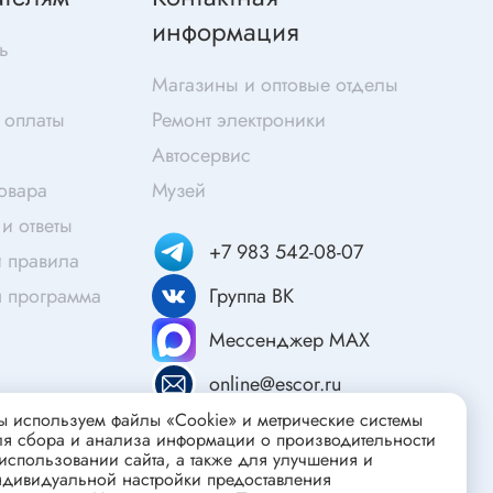
Скотч
информация
Защитные средства
ь
Клей
Магазины и оптовые отделы
Очищающие средства
 оплаты
Ремонт электроники
Текстолит
Автосервис
Труба гофрированная
товара
Музей
ты
Химия для электроники
и ответы
+7 983 542-08-07
Токопроводящие материалы
 правила
Средства для заморозки и продувки
я программа
Группа ВК
Крепежные элементы
Мессенджер MAX
Трубка силиконовая
online@escor.ru
Втулки, подложки
 используем файлы «Cookie» и метрические системы
Печатные макетные платы
ля сбора и анализа информации о производительности
атор
использовании сайта, а также для улучшения и
Тепловодящие материалы
ндивидуальной настройки предоставления