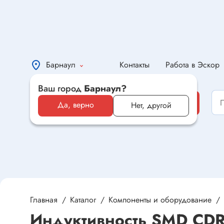
Барнаул
Контакты
Работа в Эскор
Ваш город
Барнаул?
Каталог
Каталог
Да, верно
Нет, другой
Электронные компоненты и
оборудование
Светотехника и электрика
Автомобильная электроника и
автотовары
Главная
Каталог
Компоненты и оборудование
Индуктивность SMD CD