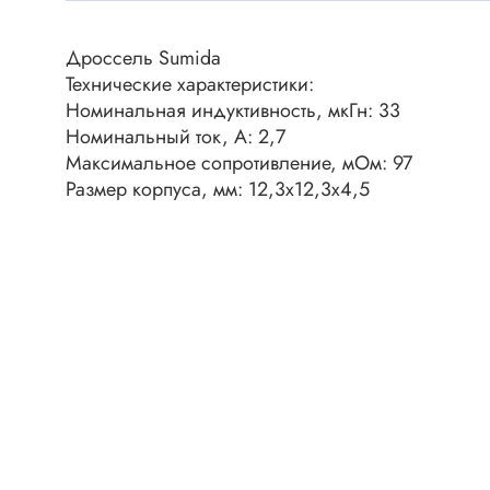
Клеммни
DC интеллектуальные ключи
Скотчло
Дроссель Sumida
Транзисторы отечественные
Клеммн
Технические характеристики:
Номинальная индуктивность, мкГн: 33
Разъёмы
Номинальный ток, А: 2,7
Диоды
Разъёмы
Максимальное сопротивление, мОм: 97
Разъёмы
Размер корпуса, мм: 12,3x12,3x4,5
Диодные мосты
высокоч
Диоды защитные
Разъёмы
Диоды быстродействующие
Клеммн
Диоды Шоттки
Разъём
Диоды выпрямительные
Разъёмы
Стабилитроны
Разъём
Варикапы
Разъёмы
Диоды отечественные
Разъёмы
Диоды силовые