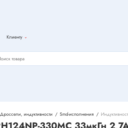
Клиенту
Как оформить
заказ
Доставка
Способы
оплаты
Написать
отзыв
Дроссели, индуктивности
Smd-исполнения
Индуктивност
RH124NP-330MC 33мкГн 2,7