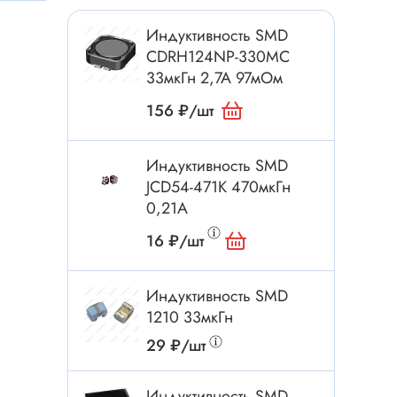
Токовые клещи
Индуктивность SMD
Анемометры
CDRH124NP-330MC
Мультиметры
33мкГн 2,7А 97мОм
Измеритель расстояния
156 ₽/шт
Прибор
Индуктивность SMD
JCD54-471K 470мкГн
Инструмент
0,21А
Бокорезы
16 ₽/шт
Отвёртка
Обжим, зачистка
Индуктивность SMD
Микродрели, насадки
1210 33мкГн
ти
Нож, скальпель
29 ₽/шт
Плоскогубцы, круглогубцы
Индуктивность SMD