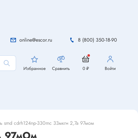
online@escor.ru
8 (800) 350-18-90
Избранное
Сравнить
0 ₽
Войти
ь smd cdrh124np-330mc 33мкгн 2,7а 97мом
А 97мОм