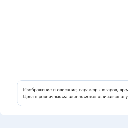
Разъёмы
Стабилитроны отечественные
Разъёмы
Разъём
Разъём
Тиристоры, симисторы
Разъёмы
Тиристоры
Зажимы 
Симисторы
Разъёмы
Динисторы
Разъёмы
Тиристоры силовые
Клеммни
Симисторы силовые
Разъём
отечест
Изображение и описание, параметры товаров, пред
Цена в розничных магазинах может отличаться от у
Оптоэлектроника
Клемм
Оптопары
Светодиоды
Втулки 