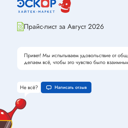
Переклю
Конденсаторы пусковые в
антиван
прямоугольном корпусе
Конденсаторы керамические
Прайс-лист за Август 2026
низковольтные
Устрой
Конденсаторы керамические ЧИП
Вставки
Конденсаторы электролитические
Термоста
неполярные
Привет! Мы испытываем удовольствие от общ
делаем всё, чтобы это чувство было взаимны
Термопр
Конденсаторы оксидно-
полупроводниковые
Брейке
Конденсаторы электролитические
Термост
SMD
Не всё?
Написать отзыв
Предохр
Конденсаторы переменные
Держате
Конденсаторы керамические
Предохр
высоковольтные
монтажа
Конденсаторы танталовые
Предохр