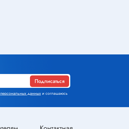
Газовое оборудование
Горелки
Газовые баллоны
Паяльник газовый
Средства индивидуальной
защиты
Подписаться
Расходные материалы
х персональных данных
и соглашаюсь
Термоусадочная трубка
Контактные макетные платы
Изолента
ателям
Контактная