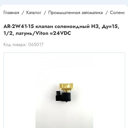
Главная
Каталог
Промышленная автоматика
Соленои
AR-2W41-15 клапан соленоидный НЗ, Ду=15,
1/2, латунь/Viton =24VDC
Код товара: 065017