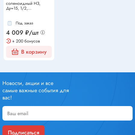
соленоидный НЗ,
Ду=15, 1/2,
латунь/Viton =24VDC
Под заказ
4 009 ₽/шт
+ 200 бонусов
В корзину
Новости, акции и все
самые важные события для
вас!
Подписаться