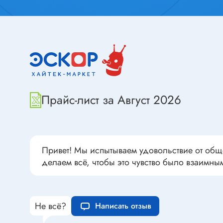
Переклю
Конденсаторы пусковые в
антиван
прямоугольном корпусе
Конденсаторы керамические
низковольтные
Устрой
Конденсаторы керамические ЧИП
Вставки
Конденсаторы электролитические
Термоста
неполярные
Прайс-лист за Август 2026
Термопр
Конденсаторы оксидно-
полупроводниковые
Брейке
Конденсаторы электролитические
Термост
Привет! Мы испытываем удовольствие от общ
SMD
Предохр
делаем всё, чтобы это чувство было взаимны
Конденсаторы переменные
Держате
Конденсаторы керамические
Предохр
высоковольтные
монтажа
Не всё?
Написать отзыв
Конденсаторы танталовые
Предохр