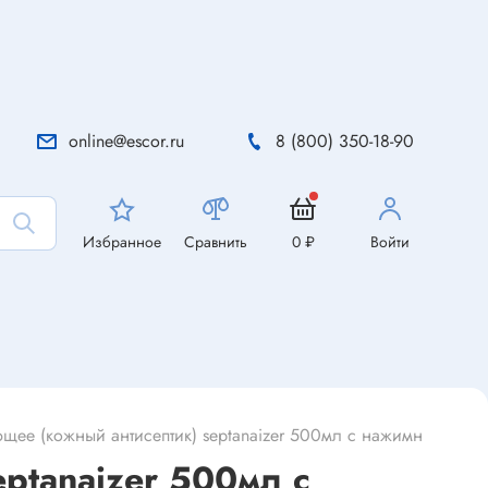
online@escor.ru
8 (800) 350-18-90
Избранное
Сравнить
0 ₽
Войти
щее (кожный антисептик) septanaizer 500мл с нажимным доз
ptanaizer 500мл с