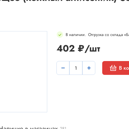
В наличии
.
Отгрузка со склада «Б
402 ₽/шт
мы
Установочные изделия
 типа "крокодил"
Батарейные отсеки
 штырьевые
Втулки проходные, фиксаторы
В к
и для микросхем
Корпуса для электронной тех
 сетевого питания
Модули Пельтье
ы промышленные
Охладители
 герметичные
Преобразователи DC-DC / A
 питания штырьковые
Ручки приборные, колпачки
 питания низковольтные
Стойки для печатных плат
Наличие в магазинах
281