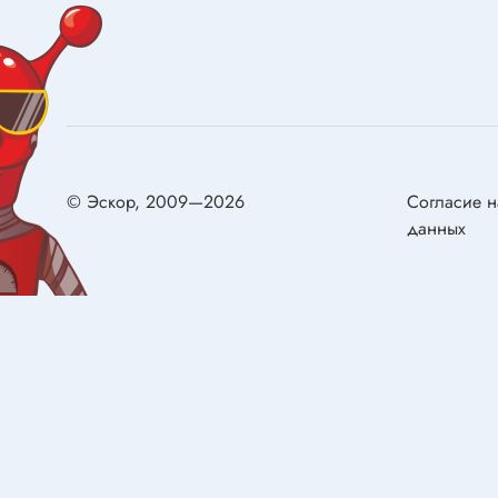
Конденсаторы металлобумажные
самовос
Ионисторы
Разряд
Конденсаторы электролитические с
низким импедансом
Двигат
Двигате
Реле
© Эскор, 2009—2026
Согласие н
Щётки д
данных
Реле электромагнитные
Сервом
Колодки для реле
Герконы
Реле твердотельные