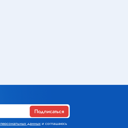
Газовое оборудование
Горелки
Газовые баллоны
Паяльник газовый
Средства индивидуальной
защиты
Расходные материалы
Термоусадочная трубка
Подписаться
Контактные макетные платы
Изолента
х персональных данных
и соглашаюсь