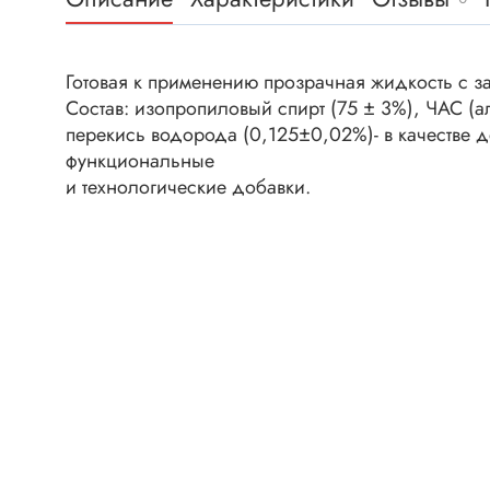
Клеммни
DC интеллектуальные ключи
Скотчло
Транзисторы отечественные
Клеммн
Готовая к применению прозрачная жидкость с з
Состав: изопропиловый спирт (75 ± 3%), ЧАС 
Разъёмы
перекись водорода (0,125±0,02%)- в качестве д
Диоды
Разъёмы
функциональные
Разъёмы
и технологические добавки.
Диодные мосты
высокоч
Диоды защитные
Разъёмы
Диоды быстродействующие
Клеммн
Диоды Шоттки
Разъём
Диоды выпрямительные
Разъёмы
Стабилитроны
Разъём
Варикапы
Разъёмы
Диоды отечественные
Разъёмы
Диоды силовые