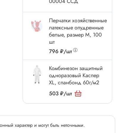
00004 ССД
Электроинструмент
Аксессуары для инструмента
Перчатки хозяйственные
Слесарный инструмент
латексные опудренные
Сверло
белые, размер M, 100
Измерительный инструмент
шт
Набор инструмента
796 ₽/шт
Отвёртка с насадками
Ящик, органайзер
Комбинезон защитный
одноразовый Каспер
Пинцет, зажим
XL, спанбонд 60г/м2
Набор отвёрток
503 ₽/шт
Оптическое приспособление
Специальный инструмент
Расходные материалы
сти
нный характер и могут быть неточными.