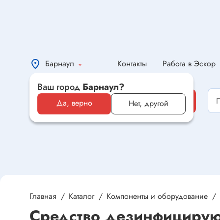
Барнаул
Контакты
Работа в Эскор
Ваш город
Барнаул?
Каталог
Каталог
Да, верно
Нет, другой
Электронные компоненты и
оборудование
Светотехника и электрика
Автомобильная электроника и
автотовары
Главная
Каталог
Компоненты и оборудование
Средство дезинфицирующ