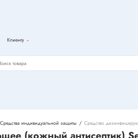
Клиенту
Как оформить
заказ
Доставка
Способы
оплаты
Написать
отзыв
Средства индивидуальной защиты
Средство дезинфицирую
ее (кожный антисептик) Se