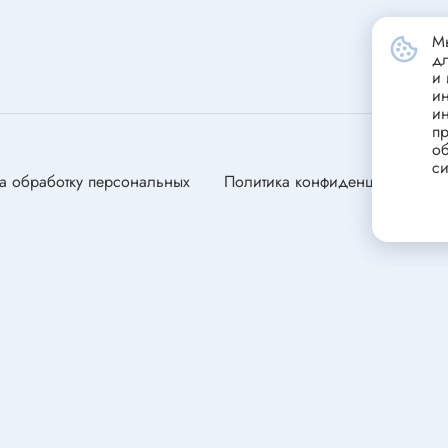
станавливающиеся
Портативные зарядные устрой
(powerbank)
ники
Мы
д
Стабилизатор напряжения
и 
переменного тока
и
и
Зарядные устройства для сви
ели
пр
аккумуляторов
об
ли
си
а обработку персональных
Политика конфиденциальности
ля электродвигателей
оторы