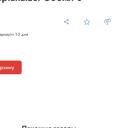
арнаул» 1-3 дня
Измерительные приборы
Мультиметр
Пробники, тестеры
орзину
ники
Измеритель уровня шума
Измеритель температуры
Аксессуары для приборов
C-DC
Тахометр
Осциллограф
Измеритель освещенности