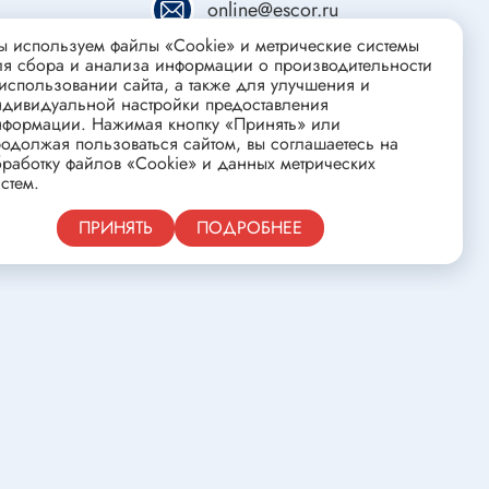
online@escor.ru
ства
Клеевые стержни
Масла и смазки
 используем файлы «Cookie» и метрические системы
ля сбора и анализа информации о производительности
Скоба для гофротрубы
использовании сайта, а также для улучшения и
ндивидуальной настройки предоставления
Лента
нформации. Нажимая кнопку «Принять» или
нцовых
одолжая пользоваться сайтом, вы соглашаетесь на
Средства для изготовления печатных
работку файлов «Cookie» и данных метрических
плат
стем.
Публичная оферта
ПРИНЯТЬ
ПОДРОБНЕЕ