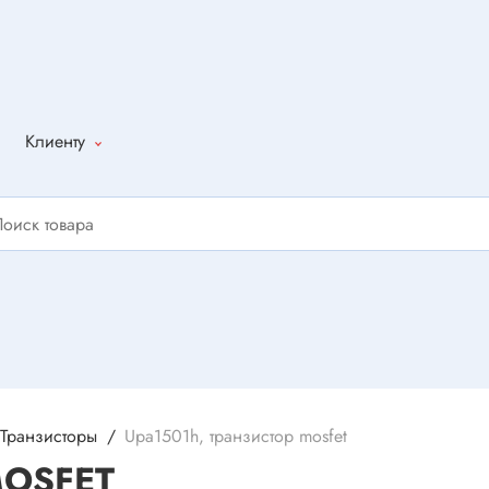
Клиенту
Как оформить
заказ
Доставка
Способы
оплаты
Написать
отзыв
Транзисторы
Upa1501h, транзистор mosfet
MOSFET