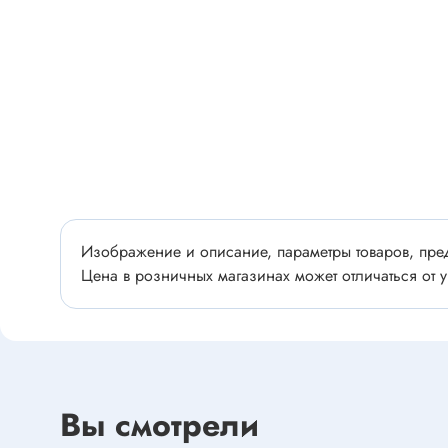
Разъёмы
Стабилитроны отечественные
Разъёмы
Разъём
Разъём
Тиристоры, симисторы
Разъёмы
Тиристоры
Зажимы 
Симисторы
Разъёмы
Динисторы
Разъёмы
Тиристоры силовые
Изображение и описание, параметры товаров, пред
Клеммни
Симисторы силовые
Цена в розничных магазинах может отличаться от у
Разъём
отечест
Оптоэлектроника
Клемм
Оптопары
Вы смотрели
Светодиоды
Втулки 