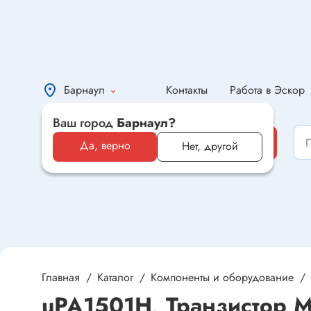
Барнаул
Контакты
Работа в Эскор
Ваш город
Барнаул?
Каталог
Каталог
Да, верно
Нет, другой
Электронные компоненты и
оборудование
Светотехника и электрика
Автомобильная электроника и
автотовары
Главная
Каталог
Компоненты и оборудование
uPA1501H, Транзистор 