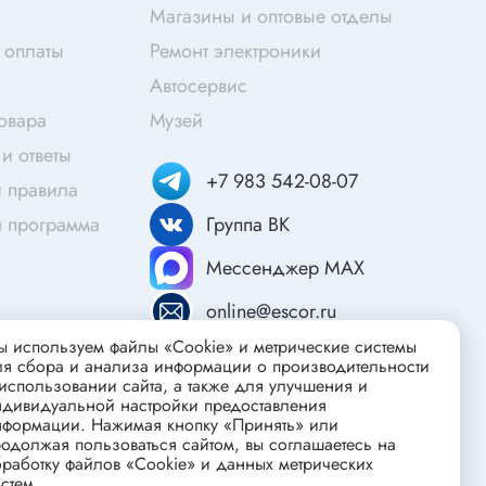
Скотч
Магазины и оптовые отделы
Защитные средства
 оплаты
Ремонт электроники
Клей
Автосервис
Очищающие средства
товара
Музей
Текстолит
и ответы
+7 983 542-08-07
Труба гофрированная
 правила
ты
Химия для электроники
я программа
Группа ВК
Токопроводящие материалы
Мессенджер MAX
Средства для заморозки и продувки
online@escor.ru
Крепежные элементы
 используем файлы «Cookie» и метрические системы
Трубка силиконовая
ля сбора и анализа информации о производительности
использовании сайта, а также для улучшения и
Втулки, подложки
ндивидуальной настройки предоставления
нформации. Нажимая кнопку «Принять» или
Печатные макетные платы
атор
одолжая пользоваться сайтом, вы соглашаетесь на
Тепловодящие материалы
работку файлов «Cookie» и данных метрических
стем.