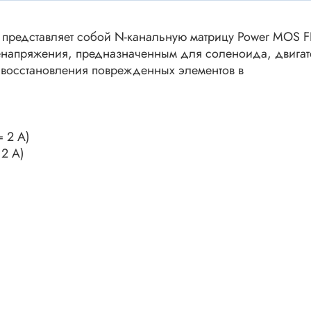
ки винтовые
ки
 представляет собой N-канальную матрицу Power MOS F
Акустика
ики разъёмные
ренапряжения, предназначенным для соленоида, двигат
 восстановления поврежденных элементов в
Динамики
 аудио Jack
Звукоизлучатели
 высокочастотные
Мегафоны
 переходники
астотные
 2 А)
Микрофоны
2 А)
 D-SUB
Рупорные громкоговорители
ики барьерные
ы BANAN
Трансформаторы
 IDC
ы USB
Дроссели, индуктивнос
 переходники аудио/видео
 DIN.miniDIN, ОНЦ
SMD-исполнения