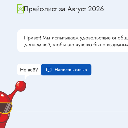
Переклю
Конденсаторы пусковые в
Прайс-лист за Август 2026
антиван
прямоугольном корпусе
Конденсаторы керамические
низковольтные
Устрой
Привет! Мы испытываем удовольствие от общ
Конденсаторы керамические ЧИП
Вставки
делаем всё, чтобы это чувство было взаимны
Конденсаторы электролитические
Термоста
неполярные
Термопр
Конденсаторы оксидно-
Не всё?
Написать отзыв
полупроводниковые
Брейке
Конденсаторы электролитические
Термост
SMD
Предохр
Конденсаторы переменные
Держате
Конденсаторы керамические
Предохр
высоковольтные
монтажа
Конденсаторы танталовые
Предохр