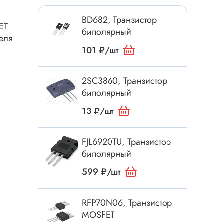
Токовые клещи
BD682, Транзистор
Анемометры
ET
биполярный
Мультиметры
еля
101 ₽/шт
Измеритель расстояния
Прибор
2SC3860, Транзистор
биполярный
Инструмент
13 ₽/шт
Бокорезы
FJL6920TU, Транзистор
Отвёртка
биполярный
Обжим, зачистка
599 ₽/шт
Микродрели, насадки
ти
Нож, скальпель
RFP70N06, Транзистор
Плоскогубцы, круглогубцы
MOSFET