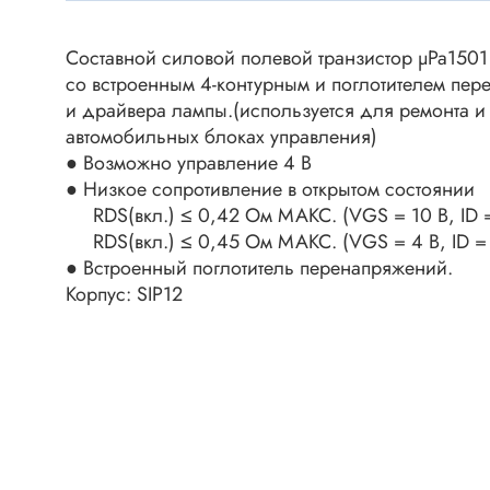
Клеммни
DC интеллектуальные ключи
Скотчло
Cоставной силовой полевой транзистор μPa1501
Транзисторы отечественные
Клеммн
со встроенным 4-контурным и поглотителем пе
и драйвера лампы.(используется для ремонта и
Разъёмы
автомобильных блоках управления)
Диоды
Разъёмы
● Возможно управление 4 В
Разъёмы
● Низкое сопротивление в открытом состоянии
Диодные мосты
высокоч
RDS(вкл.) ≤ 0,42 Ом МАКС. (VGS = 10 В, ID =
Диоды защитные
RDS(вкл.) ≤ 0,45 Ом МАКС. (VGS = 4 В, ID = 
Разъёмы
Диоды быстродействующие
● Встроенный поглотитель перенапряжений.
Клеммн
Корпус: SIP12
Диоды Шоттки
Разъём
Диоды выпрямительные
Разъёмы
Стабилитроны
Разъём
Варикапы
Разъёмы
Диоды отечественные
Разъёмы
Диоды силовые