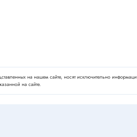
 аудио/видео
Импортные
 XLR
Отечественные
ы FDC
ы RCA
Резонаторы, фильтры
 для RC моделей
Генераторы
акустические
Резонаторы
 DIN
Фильтры
 IEEE
ставленных на нашем сайте, носят исключительно информацио
ки безвинтовые, нажимные
казанной на сайте.
Магниты, сердечники и
ы промышленные
аксессуары
венные
Комплектующие и запча
ы, наконечники
для ремонта
(гильзы) соединительные