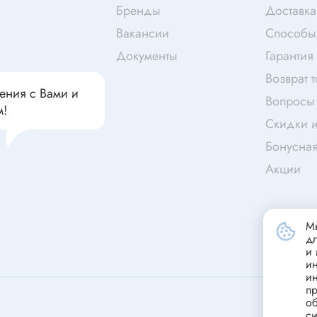
чатели кнопочные
Бренды
Доставка
дальные
Витая пара
Вакансии
Способы
Переходник
Документы
Гарантия
Телефонный кабель
ства защиты
Возврат 
Бандажи
ения с Вами и
Вопросы 
 плавкие
м!
Скидки и
ты
Аккумуляторы и элемен
Бонусна
питания
едохранители
Акции
ры
аты регулируемые
Источники питания
анители интегральные
Мы
Зарядное устройство
д
ли предохранителя
и 
Лабораторный блок питания
и
анители для поверхностного
и
Лабораторный автотрансформ
пр
(ЛАТР)
об
анители
си